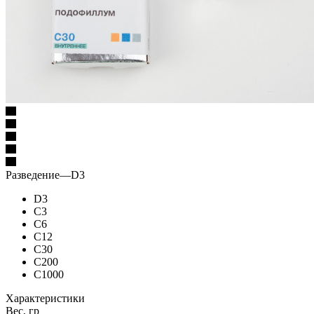
Разведение
—
D3
D3
C3
C6
C12
C30
C200
C1000
Характеристики
Вес, гр