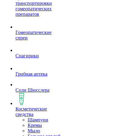
транспортировки
гомеопатических
препаратов
Гомеопатические
спреи
Спагирики
Грибная аптека
Соли Шюсслера
Косметические
средства
Шампуни
Кремы
Мыло