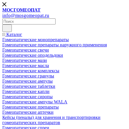
МОСГОМЕОПАТ
info@mosgomeopat.ru
Каталог
Гомеопатические монопрепараты
Гомеопатические препараты наружного применения
Гомеопатические свечи
Гомеопатические оподельдоки
Гомеопатические мази
Гомеопатические масла
Гомеопатические комплексы
Гомеопатические гранулы
Гомеопатические ампулы
Гомеопатические таблетки
Гомеопатические капли
Гомеопатические сиропы
Гомеопатические ампулы WALA
Гомеопатические препараты
Гомеопатические аптечки
Кейсы (пеналы) для хранения и транспортировки
гомеопатических препаратов
Гомеопатические спреи