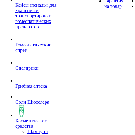
Гарантия
Кейсы (пеналы) для
на товар
хранения и
транспортировки
гомеопатических
препаратов
Гомеопатические
спреи
Спагирики
Грибная аптека
Соли Шюсслера
Косметические
средства
Шампуни