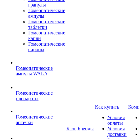
гранулы
Гомеопатические
ампулы
Гомеопатические
таблетки
Гомеопатические
капли
Гомеопатические
сиропы
Гомеопатические
ампулы WALA
Гомеопатические
препараты
Как купить
Комп
Гомеопатические
Условия
аптечки
оплаты
Блог
Бренды
Условия
доставки