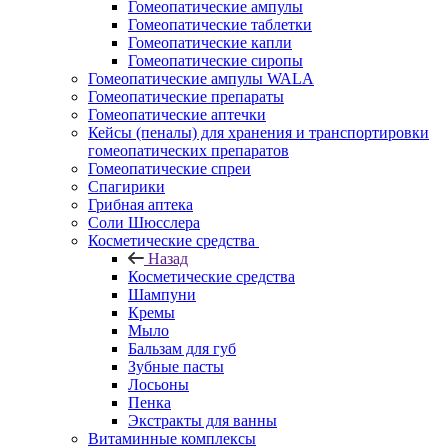
Гомеопатические ампулы
Гомеопатические таблетки
Гомеопатические капли
Гомеопатические сиропы
Гомеопатические ампулы WALA
Гомеопатические препараты
Гомеопатические аптечки
Кейсы (пеналы) для хранения и транспортировки
гомеопатических препаратов
Гомеопатические спреи
Спагирики
Грибная аптека
Соли Шюсслера
Косметические средства
Назад
Косметические средства
Шампуни
Кремы
Мыло
Бальзам для губ
Зубные пасты
Лосьоны
Пенка
Экстракты для ванны
Витаминные комплексы