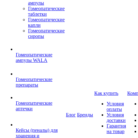
ампулы
Гомеопатические
таблетки
Гомеопатические
капли
Гомеопатические
сиропы
Гомеопатические
ампулы WALA
Гомеопатические
препараты
Как купить
Комп
Гомеопатические
Условия
аптечки
оплаты
Блог
Бренды
Условия
доставки
Гарантия
Кейсы (пеналы) для
на товар
хранения и