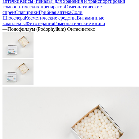
аптечки
Кейсы (пеналы) для хранения и транспортировки
гомеопатических препаратов
Гомеопатические
спреи
Спагирики
Грибная аптека
Соли
Шюсслера
Косметические средства
Витаминные
комплексы
Фитотерапия
Гомеопатические книги
—
Подофиллум (Podophyllum) Фитасинтекс