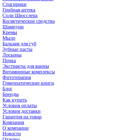
Спагирики
Грибная аптека
Соли Шюсслера
Косметические средства
Шампуни
Кремы
Мыло
Бальзам для губ
Зубные пасты
Лосьоны
Пенка
Экстракты для ванны
Витаминные комплексы
Фитотерапия
Гомеопатические книги
Блог
Бренды
Как купить
Условия оплаты
Условия доставки
Гарантия на товар
Компания
О компании
Новости
Отзывы