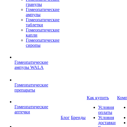
гранулы
Гомеопатические
ампулы
Гомеопатические
таблетки
Гомеопатические
капли
Гомеопатические
сиропы
Гомеопатические
ампулы WALA
Гомеопатические
препараты
Как купить
Комп
Гомеопатические
Условия
аптечки
оплаты
Блог
Бренды
Условия
доставки