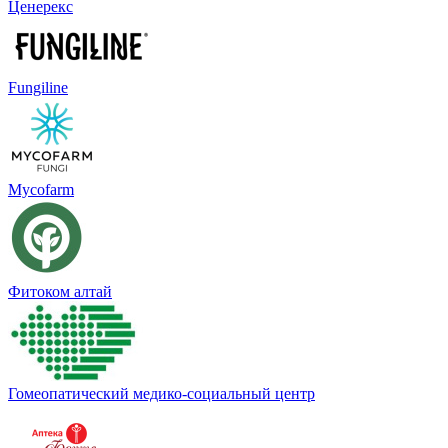
Ценерекс
Fungiline
Mycofarm
Фитоком алтай
Гомеопатический медико-социальный центр