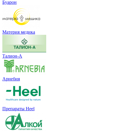
Буарон
Материя медика
Талион-А
Арнебия
Препараты Heel