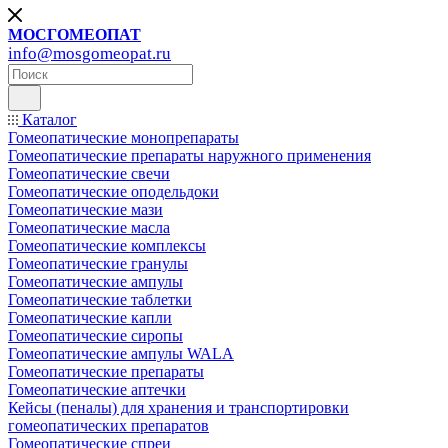
МОСГОМЕОПАТ
info@mosgomeopat.ru
Каталог
Гомеопатические монопрепараты
Гомеопатические препараты наружного применения
Гомеопатические свечи
Гомеопатические оподельдоки
Гомеопатические мази
Гомеопатические масла
Гомеопатические комплексы
Гомеопатические гранулы
Гомеопатические ампулы
Гомеопатические таблетки
Гомеопатические капли
Гомеопатические сиропы
Гомеопатические ампулы WALA
Гомеопатические препараты
Гомеопатические аптечки
Кейсы (пеналы) для хранения и транспортировки
гомеопатических препаратов
Гомеопатические спреи