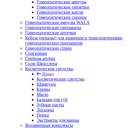
Гомеопатические ампулы
Гомеопатические таблетки
Гомеопатические капли
Гомеопатические сиропы
Гомеопатические ампулы WALA
Гомеопатические препараты
Гомеопатические аптечки
Кейсы (пеналы) для хранения и транспортировки
гомеопатических препаратов
Гомеопатические спреи
Спагирики
Грибная аптека
Соли Шюсслера
Косметические средства
Назад
Косметические средства
Шампуни
Кремы
Мыло
Бальзам для губ
Зубные пасты
Лосьоны
Пенка
Экстракты для ванны
Витаминные комплексы