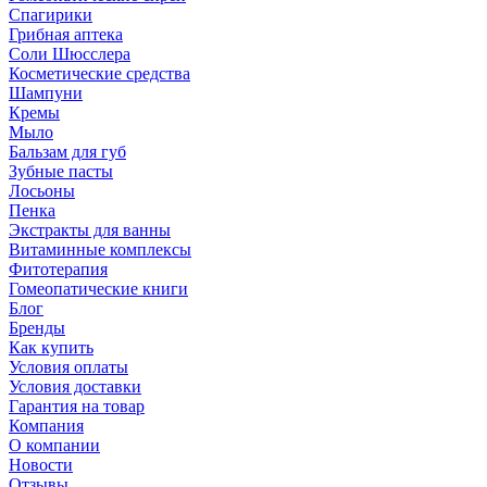
Спагирики
Грибная аптека
Соли Шюсслера
Косметические средства
Шампуни
Кремы
Мыло
Бальзам для губ
Зубные пасты
Лосьоны
Пенка
Экстракты для ванны
Витаминные комплексы
Фитотерапия
Гомеопатические книги
Блог
Бренды
Как купить
Условия оплаты
Условия доставки
Гарантия на товар
Компания
О компании
Новости
Отзывы