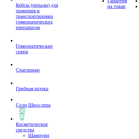
Гарантия
Кейсы (пеналы) для
на товар
хранения и
транспортировки
гомеопатических
препаратов
Гомеопатические
спреи
Спагирики
Грибная аптека
Соли Шюсслера
Косметические
средства
Шампуни