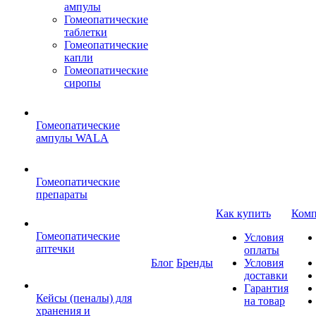
ампулы
Гомеопатические
таблетки
Гомеопатические
капли
Гомеопатические
сиропы
Гомеопатические
ампулы WALA
Гомеопатические
препараты
Как купить
Комп
Гомеопатические
Условия
аптечки
оплаты
Блог
Бренды
Условия
доставки
Гарантия
Кейсы (пеналы) для
на товар
хранения и