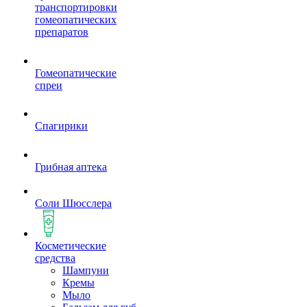
транспортировки
гомеопатических
препаратов
Гомеопатические
спреи
Спагирики
Грибная аптека
Соли Шюсслера
Косметические
средства
Шампуни
Кремы
Мыло