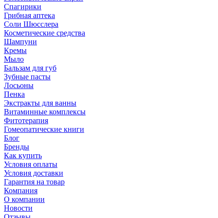
Спагирики
Грибная аптека
Соли Шюсслера
Косметические средства
Шампуни
Кремы
Мыло
Бальзам для губ
Зубные пасты
Лосьоны
Пенка
Экстракты для ванны
Витаминные комплексы
Фитотерапия
Гомеопатические книги
Блог
Бренды
Как купить
Условия оплаты
Условия доставки
Гарантия на товар
Компания
О компании
Новости
Отзывы