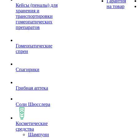
Гарантия
Кейсы (пеналы) для
на товар
хранения и
транспортировки
гомеопатических
препаратов
Гомеопатические
спреи
Спагирики
Грибная аптека
Соли Шюсслера
Косметические
средства
Шампуни