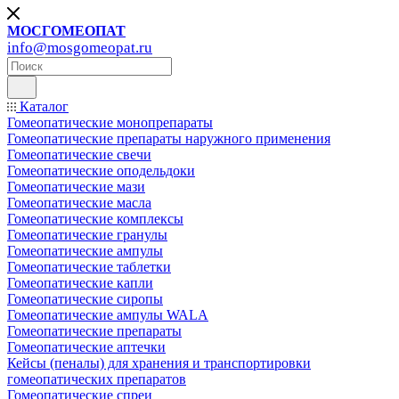
МОСГОМЕОПАТ
info@mosgomeopat.ru
Каталог
Гомеопатические монопрепараты
Гомеопатические препараты наружного применения
Гомеопатические свечи
Гомеопатические оподельдоки
Гомеопатические мази
Гомеопатические масла
Гомеопатические комплексы
Гомеопатические гранулы
Гомеопатические ампулы
Гомеопатические таблетки
Гомеопатические капли
Гомеопатические сиропы
Гомеопатические ампулы WALA
Гомеопатические препараты
Гомеопатические аптечки
Кейсы (пеналы) для хранения и транспортировки
гомеопатических препаратов
Гомеопатические спреи