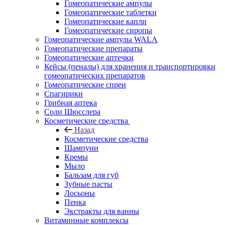
Гомеопатические ампулы
Гомеопатические таблетки
Гомеопатические капли
Гомеопатические сиропы
Гомеопатические ампулы WALA
Гомеопатические препараты
Гомеопатические аптечки
Кейсы (пеналы) для хранения и транспортировки
гомеопатических препаратов
Гомеопатические спреи
Спагирики
Грибная аптека
Соли Шюсслера
Косметические средства
Назад
Косметические средства
Шампуни
Кремы
Мыло
Бальзам для губ
Зубные пасты
Лосьоны
Пенка
Экстракты для ванны
Витаминные комплексы