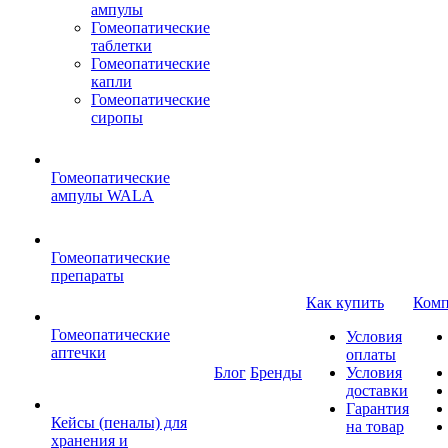
ампулы
Гомеопатические
таблетки
Гомеопатические
капли
Гомеопатические
сиропы
Гомеопатические
ампулы WALA
Гомеопатические
препараты
Как купить
Комп
Гомеопатические
Условия
аптечки
оплаты
Блог
Бренды
Условия
доставки
Гарантия
Кейсы (пеналы) для
на товар
хранения и