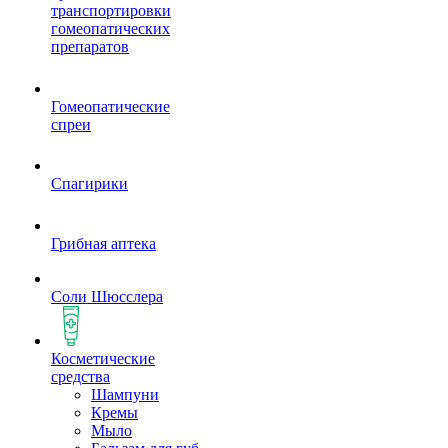
транспортировки
гомеопатических
препаратов
Гомеопатические
спреи
Спагирики
Грибная аптека
Соли Шюсслера
Косметические
средства
Шампуни
Кремы
Мыло