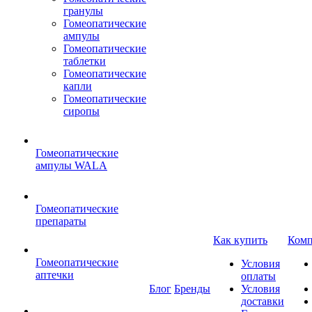
гранулы
Гомеопатические
ампулы
Гомеопатические
таблетки
Гомеопатические
капли
Гомеопатические
сиропы
Гомеопатические
ампулы WALA
Гомеопатические
препараты
Как купить
Комп
Гомеопатические
Условия
аптечки
оплаты
Блог
Бренды
Условия
доставки