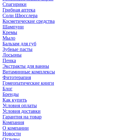
Спагирики
Грибная аптека
Соли Шюсслера
Косметические средства
Шампуни
Кремы
Мыло
Бальзам для губ
Зубные пасты
Лосьоны
Пенка
Экстракты для ванны
Витаминные комплексы
Фитотерапия
Гомеопатические книги
Блог
Бренды
Как купить
Условия оплаты
Условия доставки
Гарантия на товар
Компания
О компании
Новости
Отзывы