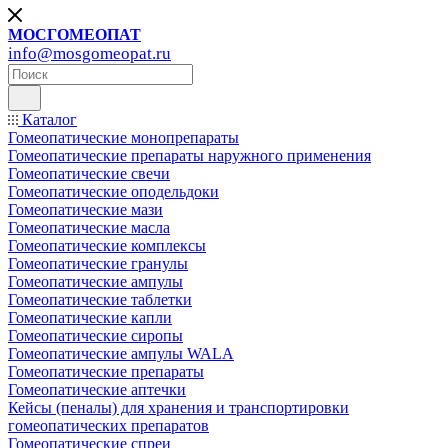
МОСГОМЕОПАТ
info@mosgomeopat.ru
Каталог
Гомеопатические монопрепараты
Гомеопатические препараты наружного применения
Гомеопатические свечи
Гомеопатические оподельдоки
Гомеопатические мази
Гомеопатические масла
Гомеопатические комплексы
Гомеопатические гранулы
Гомеопатические ампулы
Гомеопатические таблетки
Гомеопатические капли
Гомеопатические сиропы
Гомеопатические ампулы WALA
Гомеопатические препараты
Гомеопатические аптечки
Кейсы (пеналы) для хранения и транспортировки
гомеопатических препаратов
Гомеопатические спреи