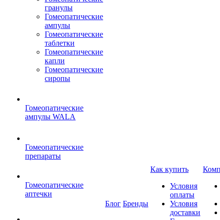
гранулы
Гомеопатические
ампулы
Гомеопатические
таблетки
Гомеопатические
капли
Гомеопатические
сиропы
Гомеопатические
ампулы WALA
Гомеопатические
препараты
Как купить
Комп
Гомеопатические
Условия
аптечки
оплаты
Блог
Бренды
Условия
доставки