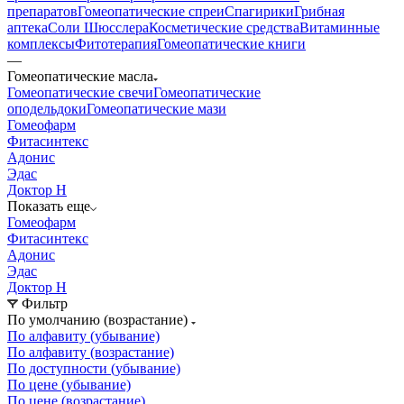
препаратов
Гомеопатические спреи
Спагирики
Грибная
аптека
Соли Шюсслера
Косметические средства
Витаминные
комплексы
Фитотерапия
Гомеопатические книги
—
Гомеопатические масла
Гомеопатические свечи
Гомеопатические
оподельдоки
Гомеопатические мази
Гомеофарм
Фитасинтекс
Адонис
Эдас
Доктор Н
Показать еще
Гомеофарм
Фитасинтекс
Адонис
Эдас
Доктор Н
Фильтр
По умолчанию (возрастание)
По алфавиту (убывание)
По алфавиту (возрастание)
По доступности (убывание)
По цене (убывание)
По цене (возрастание)