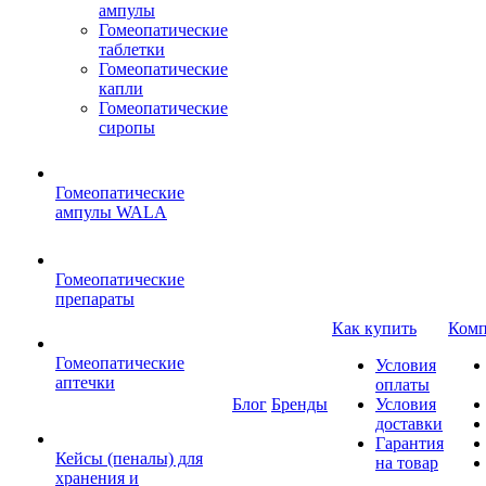
ампулы
Гомеопатические
таблетки
Гомеопатические
капли
Гомеопатические
сиропы
Гомеопатические
ампулы WALA
Гомеопатические
препараты
Как купить
Комп
Гомеопатические
Условия
аптечки
оплаты
Блог
Бренды
Условия
доставки
Гарантия
Кейсы (пеналы) для
на товар
хранения и