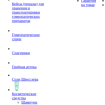
Гарантия
Кейсы (пеналы) для
на товар
хранения и
транспортировки
гомеопатических
препаратов
Гомеопатические
спреи
Спагирики
Грибная аптека
Соли Шюсслера
Косметические
средства
Шампуни