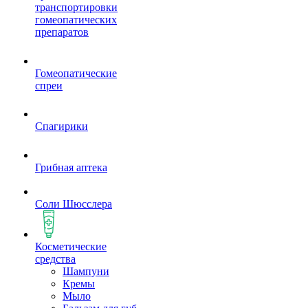
транспортировки
гомеопатических
препаратов
Гомеопатические
спреи
Спагирики
Грибная аптека
Соли Шюсслера
Косметические
средства
Шампуни
Кремы
Мыло