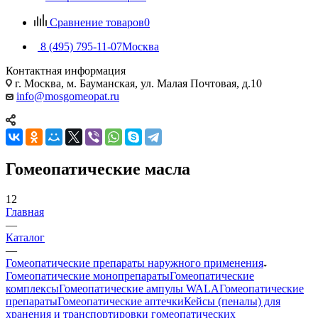
Сравнение товаров
0
8 (495) 795-11-07
Москва
Контактная информация
г. Москва, м. Бауманская, ул. Малая Почтовая, д.10
info@mosgomeopat.ru
Гомеопатические масла
12
Главная
—
Каталог
—
Гомеопатические препараты наружного применения
Гомеопатические монопрепараты
Гомеопатические
комплексы
Гомеопатические ампулы WALA
Гомеопатические
препараты
Гомеопатические аптечки
Кейсы (пеналы) для
хранения и транспортировки гомеопатических