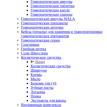
Гомеопатические ампулы
Гомеопатические таблетки
Гомеопатические капли
Гомеопатические сиропы
Гомеопатические ампулы WALA
Гомеопатические препараты
Гомеопатические аптечки
Кейсы (пеналы) для хранения и транспортировки
гомеопатических препаратов
Гомеопатические спреи
Спагирики
Грибная аптека
Соли Шюсслера
Косметические средства
Назад
Косметические средства
Шампуни
Кремы
Мыло
Бальзам для губ
Зубные пасты
Лосьоны
Пенка
Экстракты для ванны
Витаминные комплексы