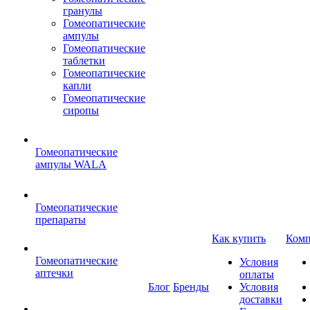
гранулы
Гомеопатические
ампулы
Гомеопатические
таблетки
Гомеопатические
капли
Гомеопатические
сиропы
Гомеопатические
ампулы WALA
Гомеопатические
препараты
Как купить
Комп
Гомеопатические
Условия
аптечки
оплаты
Блог
Бренды
Условия
доставки