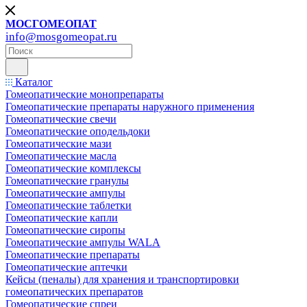
МОСГОМЕОПАТ
info@mosgomeopat.ru
Каталог
Гомеопатические монопрепараты
Гомеопатические препараты наружного применения
Гомеопатические свечи
Гомеопатические оподельдоки
Гомеопатические мази
Гомеопатические масла
Гомеопатические комплексы
Гомеопатические гранулы
Гомеопатические ампулы
Гомеопатические таблетки
Гомеопатические капли
Гомеопатические сиропы
Гомеопатические ампулы WALA
Гомеопатические препараты
Гомеопатические аптечки
Кейсы (пеналы) для хранения и транспортировки
гомеопатических препаратов
Гомеопатические спреи