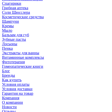
Спагирики
Грибная аптека
Соли Шюсслера
Косметические средства
Шампуни
Кремы
Мыло
Бальзам для губ
Зубные пасты
Лосьоны
Пенка
Экстракты для ванны
Витаминные комплексы
Фитотерапия
Гомеопатические книги
Блог
Бренды
Как купить
Условия оплаты
Условия доставки
Гарантия на товар
Компания
О компании
Новости
Отзывы