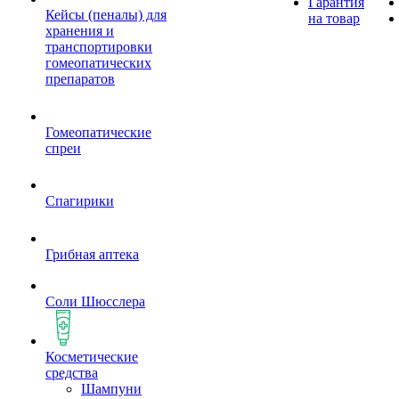
Гарантия
Кейсы (пеналы) для
на товар
хранения и
транспортировки
гомеопатических
препаратов
Гомеопатические
спреи
Спагирики
Грибная аптека
Соли Шюсслера
Косметические
средства
Шампуни