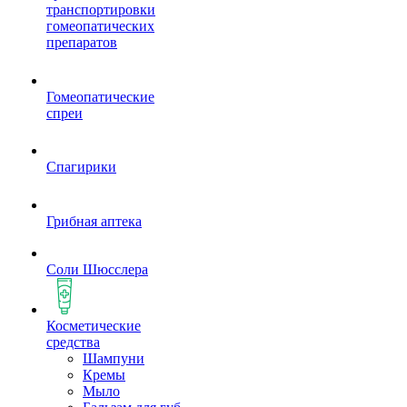
транспортировки
гомеопатических
препаратов
Гомеопатические
спреи
Спагирики
Грибная аптека
Соли Шюсслера
Косметические
средства
Шампуни
Кремы
Мыло