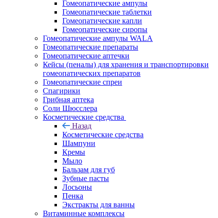
Гомеопатические ампулы
Гомеопатические таблетки
Гомеопатические капли
Гомеопатические сиропы
Гомеопатические ампулы WALA
Гомеопатические препараты
Гомеопатические аптечки
Кейсы (пеналы) для хранения и транспортировки
гомеопатических препаратов
Гомеопатические спреи
Спагирики
Грибная аптека
Соли Шюсслера
Косметические средства
Назад
Косметические средства
Шампуни
Кремы
Мыло
Бальзам для губ
Зубные пасты
Лосьоны
Пенка
Экстракты для ванны
Витаминные комплексы