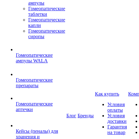
ампулы
Гомеопатические
таблетки
Гомеопатические
капли
Гомеопатические
сиропы
Гомеопатические
ампулы WALA
Гомеопатические
препараты
Как купить
Комп
Гомеопатические
Условия
аптечки
оплаты
Блог
Бренды
Условия
доставки
Гарантия
Кейсы (пеналы) для
на товар
хранения и