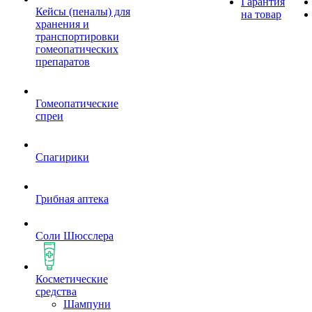
Гарантия
Кейсы (пеналы) для
на товар
хранения и
транспортировки
гомеопатических
препаратов
Гомеопатические
спреи
Спагирики
Грибная аптека
Соли Шюсслера
Косметические
средства
Шампуни