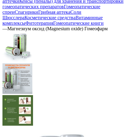
аптечки
Кейсы (пеналы) для хранения и транспортировки
гомеопатических препаратов
Гомеопатические
спреи
Спагирики
Грибная аптека
Соли
Шюсслера
Косметические средства
Витаминные
комплексы
Фитотерапия
Гомеопатические книги
—
Магнезиум оксид (Magnesium oxide) Гомеофарм