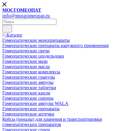
МОСГОМЕОПАТ
info@mosgomeopat.ru
Каталог
Гомеопатические монопрепараты
Гомеопатические препараты наружного применения
Гомеопатические свечи
Гомеопатические оподельдоки
Гомеопатические мази
Гомеопатические масла
Гомеопатические комплексы
Гомеопатические гранулы
Гомеопатические ампулы
Гомеопатические таблетки
Гомеопатические капли
Гомеопатические сиропы
Гомеопатические ампулы WALA
Гомеопатические препараты
Гомеопатические аптечки
Кейсы (пеналы) для хранения и транспортировки
гомеопатических препаратов
Гомеопатические спреи