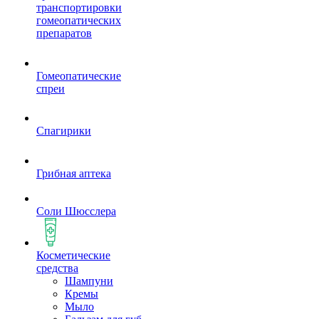
транспортировки
гомеопатических
препаратов
Гомеопатические
спреи
Спагирики
Грибная аптека
Соли Шюсслера
Косметические
средства
Шампуни
Кремы
Мыло