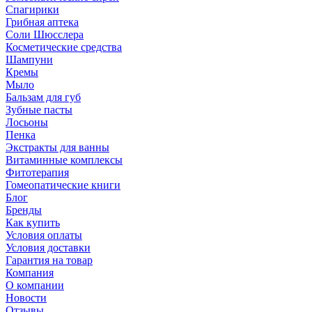
Спагирики
Грибная аптека
Соли Шюсслера
Косметические средства
Шампуни
Кремы
Мыло
Бальзам для губ
Зубные пасты
Лосьоны
Пенка
Экстракты для ванны
Витаминные комплексы
Фитотерапия
Гомеопатические книги
Блог
Бренды
Как купить
Условия оплаты
Условия доставки
Гарантия на товар
Компания
О компании
Новости
Отзывы