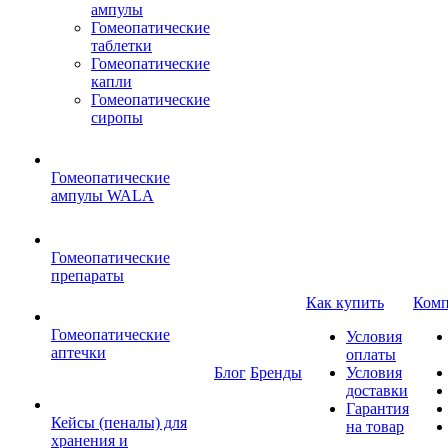
ампулы
Гомеопатические
таблетки
Гомеопатические
капли
Гомеопатические
сиропы
Гомеопатические
ампулы WALA
Гомеопатические
препараты
Как купить
Комп
Гомеопатические
Условия
аптечки
оплаты
Блог
Бренды
Условия
доставки
Гарантия
Кейсы (пеналы) для
на товар
хранения и