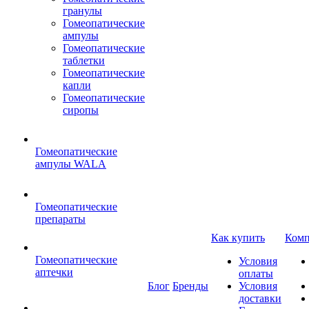
гранулы
Гомеопатические
ампулы
Гомеопатические
таблетки
Гомеопатические
капли
Гомеопатические
сиропы
Гомеопатические
ампулы WALA
Гомеопатические
препараты
Как купить
Комп
Гомеопатические
Условия
аптечки
оплаты
Блог
Бренды
Условия
доставки