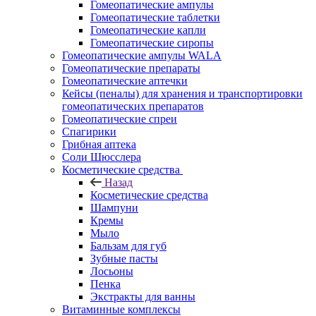
Гомеопатические ампулы
Гомеопатические таблетки
Гомеопатические капли
Гомеопатические сиропы
Гомеопатические ампулы WALA
Гомеопатические препараты
Гомеопатические аптечки
Кейсы (пеналы) для хранения и транспортировки
гомеопатических препаратов
Гомеопатические спреи
Спагирики
Грибная аптека
Соли Шюсслера
Косметические средства
Назад
Косметические средства
Шампуни
Кремы
Мыло
Бальзам для губ
Зубные пасты
Лосьоны
Пенка
Экстракты для ванны
Витаминные комплексы