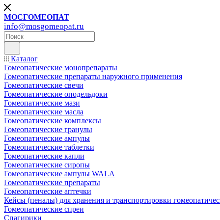
МОСГОМЕОПАТ
info@mosgomeopat.ru
Каталог
Гомеопатические монопрепараты
Гомеопатические препараты наружного применения
Гомеопатические свечи
Гомеопатические оподельдоки
Гомеопатические мази
Гомеопатические масла
Гомеопатические комплексы
Гомеопатические гранулы
Гомеопатические ампулы
Гомеопатические таблетки
Гомеопатические капли
Гомеопатические сиропы
Гомеопатические ампулы WALA
Гомеопатические препараты
Гомеопатические аптечки
Кейсы (пеналы) для хранения и транспортировки гомеопатичес
Гомеопатические спреи
Спагирики