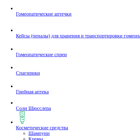
Гомеопатические аптечки
Кейсы (пеналы) для хранения и транспортировки гомеоп
Гомеопатические спреи
Спагирики
Грибная аптека
Соли Шюсслера
Косметические средства
Шампуни
Кремы