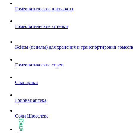
Гомеопатические препараты
Гомеопатические аптечки
Кейсы (пеналы) для хранения и транспортировки гомеоп
Гомеопатические спреи
Спагирики
Грибная аптека
Соли Шюсслера