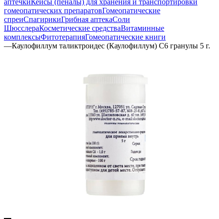
аптечки
Кейсы (пеналы) для хранения и транспортировки
гомеопатических препаратов
Гомеопатические
спреи
Спагирики
Грибная аптека
Соли
Шюсслера
Косметические средства
Витаминные
комплексы
Фитотерапия
Гомеопатические книги
—
Каулофиллум таликтроидес (Каулофиллум) С6 гранулы 5 г.