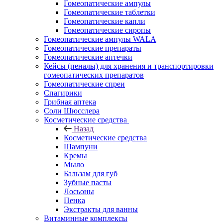
Гомеопатические ампулы
Гомеопатические таблетки
Гомеопатические капли
Гомеопатические сиропы
Гомеопатические ампулы WALA
Гомеопатические препараты
Гомеопатические аптечки
Кейсы (пеналы) для хранения и транспортировки
гомеопатических препаратов
Гомеопатические спреи
Спагирики
Грибная аптека
Соли Шюсслера
Косметические средства
Назад
Косметические средства
Шампуни
Кремы
Мыло
Бальзам для губ
Зубные пасты
Лосьоны
Пенка
Экстракты для ванны
Витаминные комплексы