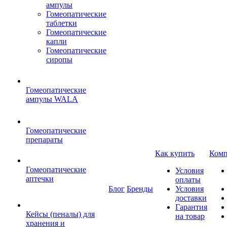
ампулы
Гомеопатические
таблетки
Гомеопатические
капли
Гомеопатические
сиропы
Гомеопатические
ампулы WALA
Гомеопатические
препараты
Как купить
Комп
Гомеопатические
Условия
аптечки
оплаты
Блог
Бренды
Условия
доставки
Гарантия
Кейсы (пеналы) для
на товар
хранения и