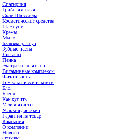
Спагирики
Грибная аптека
Соли Шюсслера
Косметические средства
Шампуни
Кремы
Мыло
Бальзам для губ
Зубные пасты
Лосьоны
Пенка
Экстракты для ванны
Витаминные комплексы
Фитотерапия
Гомеопатические книги
Блог
Бренды
Как купить
Условия оплаты
Условия доставки
Гарантия на товар
Компания
О компании
Новости
Отзывы