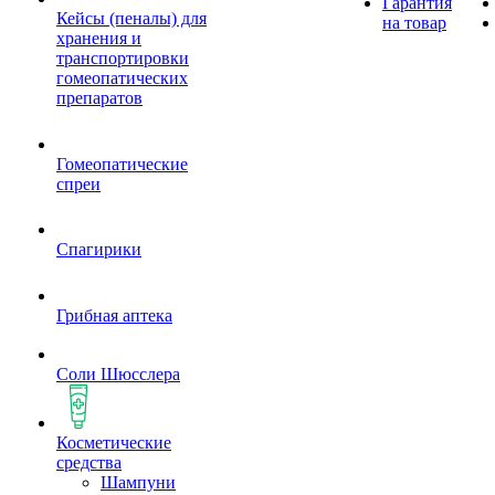
Гарантия
Кейсы (пеналы) для
на товар
хранения и
транспортировки
гомеопатических
препаратов
Гомеопатические
спреи
Спагирики
Грибная аптека
Соли Шюсслера
Косметические
средства
Шампуни