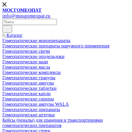
МОСГОМЕОПАТ
info@mosgomeopat.ru
Каталог
Гомеопатические монопрепараты
Гомеопатические препараты наружного применения
Гомеопатические свечи
Гомеопатические оподельдоки
Гомеопатические мази
Гомеопатические масла
Гомеопатические комплексы
Гомеопатические гранулы
Гомеопатические ампулы
Гомеопатические таблетки
Гомеопатические капли
Гомеопатические сиропы
Гомеопатические ампулы WALA
Гомеопатические препараты
Гомеопатические аптечки
Кейсы (пеналы) для хранения и транспортировки
гомеопатических препаратов
Гомеопатические спреи