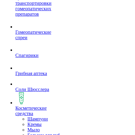
транспортировки
гомеопатических
препаратов
Гомеопатические
спреи
Спагирики
Грибная аптека
Соли Шюсслера
Косметические
средства
Шампуни
Кремы
Мыло