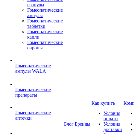
гранулы
Гомеопатические
ампулы
Гомеопатические
таблетки
Гомеопатические
капли
Гомеопатические
сиропы
Гомеопатические
ампулы WALA
Гомеопатические
препараты
Как купить
Комп
Гомеопатические
Условия
аптечки
оплаты
Блог
Бренды
Условия
доставки