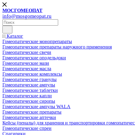
МОСГОМЕОПАТ
info@mosgomeopat.ru
Каталог
Гомеопатические монопрепараты
Гомеопатические препараты наружного применения
Гомеопатические свечи
Гомеопатические оподельдоки
Гомеопатические мази
Гомеопатические масла
Гомеопатические комплексы
Гомеопатические гранулы
Гомеопатические ампулы
Гомеопатические таблетки
Гомеопатические капли
Гомеопатические сиропы
Гомеопатические ампулы WALA
Гомеопатические препараты
Гомеопатические аптечки
Кейсы (пеналы) для хранения и транспортировки гомеопатичес
Гомеопатические спреи
Спагирики