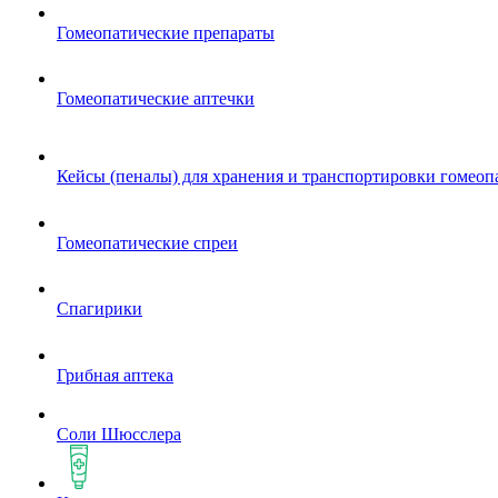
Гомеопатические препараты
Гомеопатические аптечки
Кейсы (пеналы) для хранения и транспортировки гомеоп
Гомеопатические спреи
Спагирики
Грибная аптека
Соли Шюсслера