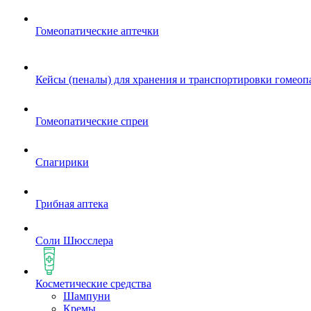
Гомеопатические аптечки
Кейсы (пеналы) для хранения и транспортировки гомеоп
Гомеопатические спреи
Спагирики
Грибная аптека
Соли Шюсслера
Косметические средства
Шампуни
Кремы