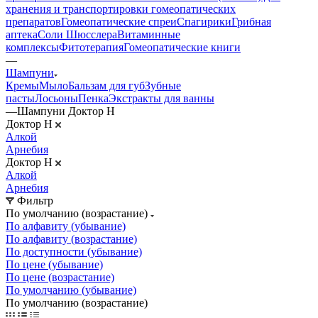
хранения и транспортировки гомеопатических
препаратов
Гомеопатические спреи
Спагирики
Грибная
аптека
Соли Шюсслера
Витаминные
комплексы
Фитотерапия
Гомеопатические книги
—
Шампуни
Кремы
Мыло
Бальзам для губ
Зубные
пасты
Лосьоны
Пенка
Экстракты для ванны
—
Шампуни Доктор Н
Доктор Н
Алкой
Арнебия
Доктор Н
Алкой
Арнебия
Фильтр
По умолчанию (возрастание)
По алфавиту (убывание)
По алфавиту (возрастание)
По доступности (убывание)
По цене (убывание)
По цене (возрастание)
По умолчанию (убывание)
По умолчанию (возрастание)