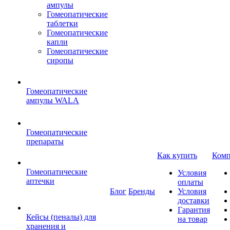
ампулы
Гомеопатические
таблетки
Гомеопатические
капли
Гомеопатические
сиропы
Гомеопатические
ампулы WALA
Гомеопатические
препараты
Как купить
Комп
Гомеопатические
Условия
аптечки
оплаты
Блог
Бренды
Условия
доставки
Гарантия
Кейсы (пеналы) для
на товар
хранения и