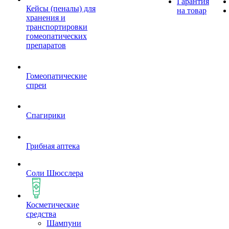
Гарантия
Кейсы (пеналы) для
на товар
хранения и
транспортировки
гомеопатических
препаратов
Гомеопатические
спреи
Спагирики
Грибная аптека
Соли Шюсслера
Косметические
средства
Шампуни