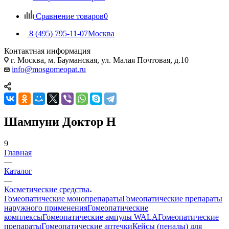
Сравнение товаров
0
8 (495) 795-11-07
Москва
Контактная информация
г. Москва, м. Бауманская, ул. Малая Почтовая, д.10
info@mosgomeopat.ru
Шампуни Доктор Н
9
Главная
—
Каталог
—
Косметические средства
Гомеопатические монопрепараты
Гомеопатические препараты
наружного применения
Гомеопатические
комплексы
Гомеопатические ампулы WALA
Гомеопатические
препараты
Гомеопатические аптечки
Кейсы (пеналы) для