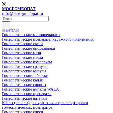
МОСГОМЕОПАТ
info@mosgomeopat.ru
Каталог
Гомеопатические монопрепараты
Гомеопатические препараты наружного применения
Гомеопатические свечи
Гомеопатические оподельдоки
Гомеопатические мази
Гомеопатические масла
Гомеопатические комплексы
Гомеопатические гранулы
Гомеопатические ампулы
Гомеопатические таблетки
Гомеопатические капли
Гомеопатические сиропы
Гомеопатические ампулы WALA
Гомеопатические препараты
Гомеопатические аптечки
Кейсы (пеналы) для хранения и транспортировки
гомеопатических препаратов
Гомеопатические спреи