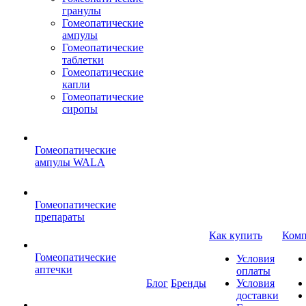
гранулы
Гомеопатические
ампулы
Гомеопатические
таблетки
Гомеопатические
капли
Гомеопатические
сиропы
Гомеопатические
ампулы WALA
Гомеопатические
препараты
Как купить
Комп
Гомеопатические
Условия
аптечки
оплаты
Блог
Бренды
Условия
доставки