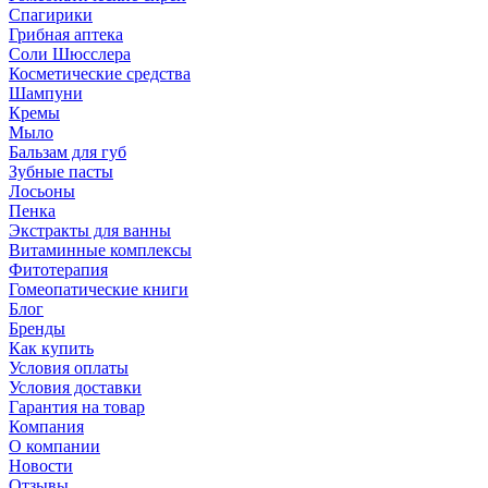
Спагирики
Грибная аптека
Соли Шюсслера
Косметические средства
Шампуни
Кремы
Мыло
Бальзам для губ
Зубные пасты
Лосьоны
Пенка
Экстракты для ванны
Витаминные комплексы
Фитотерапия
Гомеопатические книги
Блог
Бренды
Как купить
Условия оплаты
Условия доставки
Гарантия на товар
Компания
О компании
Новости
Отзывы