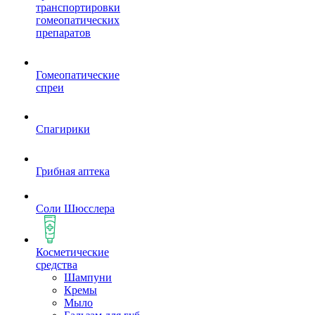
транспортировки
гомеопатических
препаратов
Гомеопатические
спреи
Спагирики
Грибная аптека
Соли Шюсслера
Косметические
средства
Шампуни
Кремы
Мыло