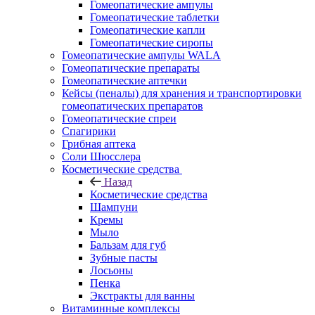
Гомеопатические ампулы
Гомеопатические таблетки
Гомеопатические капли
Гомеопатические сиропы
Гомеопатические ампулы WALA
Гомеопатические препараты
Гомеопатические аптечки
Кейсы (пеналы) для хранения и транспортировки
гомеопатических препаратов
Гомеопатические спреи
Спагирики
Грибная аптека
Соли Шюсслера
Косметические средства
Назад
Косметические средства
Шампуни
Кремы
Мыло
Бальзам для губ
Зубные пасты
Лосьоны
Пенка
Экстракты для ванны
Витаминные комплексы