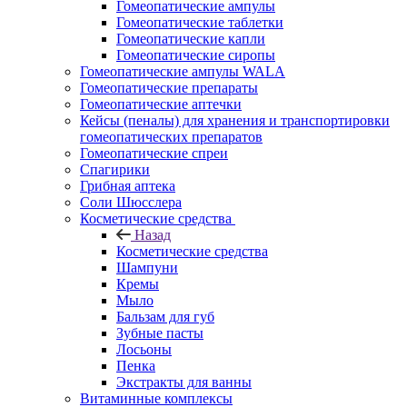
Гомеопатические ампулы
Гомеопатические таблетки
Гомеопатические капли
Гомеопатические сиропы
Гомеопатические ампулы WALA
Гомеопатические препараты
Гомеопатические аптечки
Кейсы (пеналы) для хранения и транспортировки
гомеопатических препаратов
Гомеопатические спреи
Спагирики
Грибная аптека
Соли Шюсслера
Косметические средства
Назад
Косметические средства
Шампуни
Кремы
Мыло
Бальзам для губ
Зубные пасты
Лосьоны
Пенка
Экстракты для ванны
Витаминные комплексы