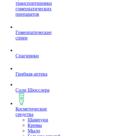
транспортировки
гомеопатических
препаратов
Гомеопатические
спреи
Спагирики
Грибная аптека
Соли Шюсслера
Косметические
средства
Шампуни
Кремы
Мыло