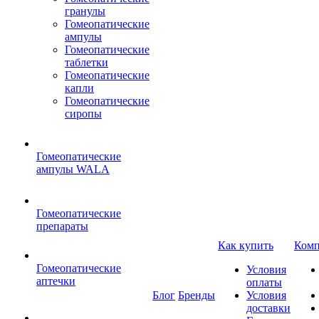
гранулы
Гомеопатические
ампулы
Гомеопатические
таблетки
Гомеопатические
капли
Гомеопатические
сиропы
Гомеопатические
ампулы WALA
Гомеопатические
препараты
Как купить
Комп
Гомеопатические
Условия
аптечки
оплаты
Блог
Бренды
Условия
доставки