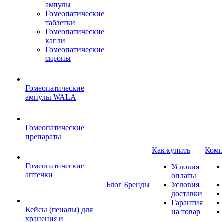
ампулы
Гомеопатические
таблетки
Гомеопатические
капли
Гомеопатические
сиропы
Гомеопатические
ампулы WALA
Гомеопатические
препараты
Как купить
Комп
Гомеопатические
Условия
аптечки
оплаты
Блог
Бренды
Условия
доставки
Гарантия
Кейсы (пеналы) для
на товар
хранения и