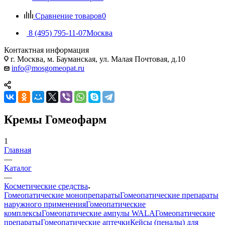
Сравнение товаров
0
8 (495) 795-11-07
Москва
Контактная информация
г. Москва, м. Бауманская, ул. Малая Почтовая, д.10
info@mosgomeopat.ru
Кремы Гомеофарм
1
Главная
—
Каталог
—
Косметические средства
Гомеопатические монопрепараты
Гомеопатические препараты
наружного применения
Гомеопатические
комплексы
Гомеопатические ампулы WALA
Гомеопатические
препараты
Гомеопатические аптечки
Кейсы (пеналы) для