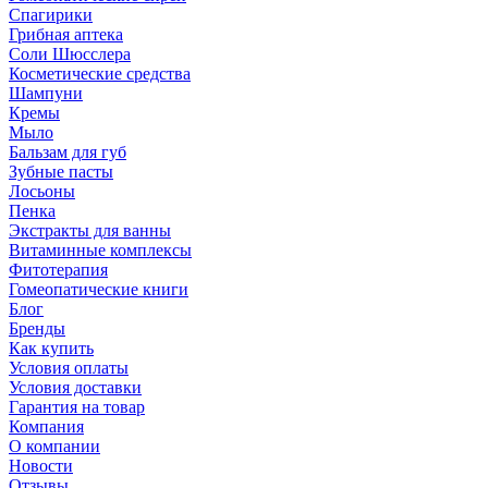
Спагирики
Грибная аптека
Соли Шюсслера
Косметические средства
Шампуни
Кремы
Мыло
Бальзам для губ
Зубные пасты
Лосьоны
Пенка
Экстракты для ванны
Витаминные комплексы
Фитотерапия
Гомеопатические книги
Блог
Бренды
Как купить
Условия оплаты
Условия доставки
Гарантия на товар
Компания
О компании
Новости
Отзывы