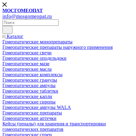
МОСГОМЕОПАТ
info@mosgomeopat.ru
Каталог
Гомеопатические монопрепараты
Гомеопатические препараты наружного применения
Гомеопатические свечи
Гомеопатические оподельдоки
Гомеопатические мази
Гомеопатические масла
Гомеопатические комплексы
Гомеопатические гранулы
Гомеопатические ампулы
Гомеопатические таблетки
Гомеопатические капли
Гомеопатические сиропы
Гомеопатические ампулы WALA
Гомеопатические препараты
Гомеопатические аптечки
Кейсы (пеналы) для хранения и транспортировки
гомеопатических препаратов
Гомеопатические спреи