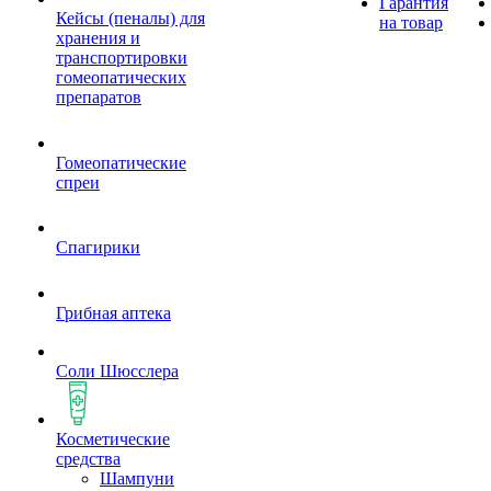
Гарантия
Кейсы (пеналы) для
на товар
хранения и
транспортировки
гомеопатических
препаратов
Гомеопатические
спреи
Спагирики
Грибная аптека
Соли Шюсслера
Косметические
средства
Шампуни