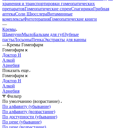
хранения и транспортировки гомеопатических
препаратов
Гомеопатические спреи
Спагирики
Грибная
аптека
Соли Шюсслера
Витаминные
комплексы
Фитотерапия
Гомеопатические книги
—
Кремы
Шампуни
Мыло
Бальзам для губ
Зубные
пасты
Лосьоны
Пенка
Экстракты для ванны
—
Кремы Гомеофарм
Гомеофарм
Доктор Н
Алкой
Арнебия
Показать еще
Гомеофарм
Доктор Н
Алкой
Арнебия
Фильтр
По умолчанию (возрастание)
По алфавиту (убывание)
По алфавиту (возрастание)
По доступности (убывание)
По цене (убывание)
По цене (возрастание)