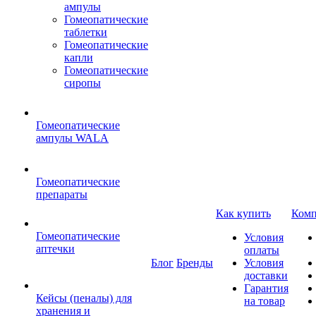
ампулы
Гомеопатические
таблетки
Гомеопатические
капли
Гомеопатические
сиропы
Гомеопатические
ампулы WALA
Гомеопатические
препараты
Как купить
Комп
Гомеопатические
Условия
аптечки
оплаты
Блог
Бренды
Условия
доставки
Гарантия
Кейсы (пеналы) для
на товар
хранения и