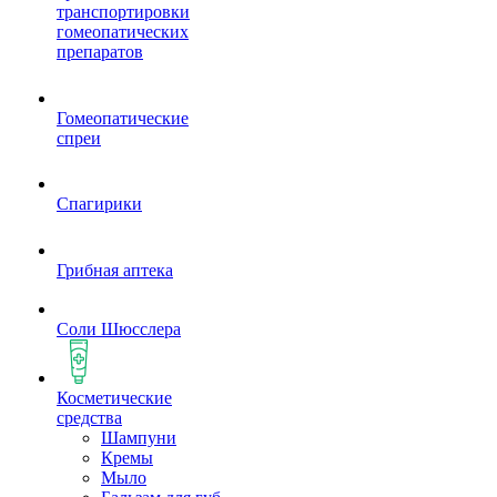
транспортировки
гомеопатических
препаратов
Гомеопатические
спреи
Спагирики
Грибная аптека
Соли Шюсслера
Косметические
средства
Шампуни
Кремы
Мыло