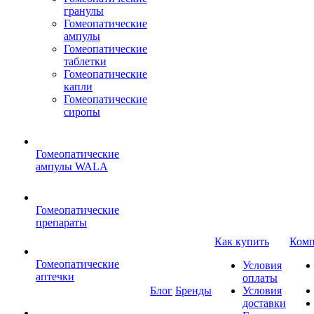
гранулы
Гомеопатические
ампулы
Гомеопатические
таблетки
Гомеопатические
капли
Гомеопатические
сиропы
Гомеопатические
ампулы WALA
Гомеопатические
препараты
Как купить
Комп
Гомеопатические
Условия
аптечки
оплаты
Блог
Бренды
Условия
доставки