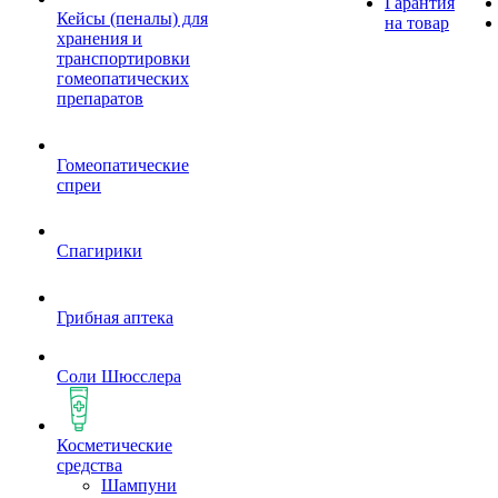
Гарантия
Кейсы (пеналы) для
на товар
хранения и
транспортировки
гомеопатических
препаратов
Гомеопатические
спреи
Спагирики
Грибная аптека
Соли Шюсслера
Косметические
средства
Шампуни