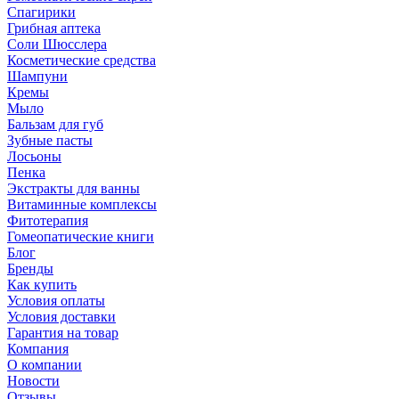
Спагирики
Грибная аптека
Соли Шюсслера
Косметические средства
Шампуни
Кремы
Мыло
Бальзам для губ
Зубные пасты
Лосьоны
Пенка
Экстракты для ванны
Витаминные комплексы
Фитотерапия
Гомеопатические книги
Блог
Бренды
Как купить
Условия оплаты
Условия доставки
Гарантия на товар
Компания
О компании
Новости
Отзывы