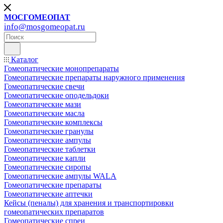
МОСГОМЕОПАТ
info@mosgomeopat.ru
Каталог
Гомеопатические монопрепараты
Гомеопатические препараты наружного применения
Гомеопатические свечи
Гомеопатические оподельдоки
Гомеопатические мази
Гомеопатические масла
Гомеопатические комплексы
Гомеопатические гранулы
Гомеопатические ампулы
Гомеопатические таблетки
Гомеопатические капли
Гомеопатические сиропы
Гомеопатические ампулы WALA
Гомеопатические препараты
Гомеопатические аптечки
Кейсы (пеналы) для хранения и транспортировки
гомеопатических препаратов
Гомеопатические спреи