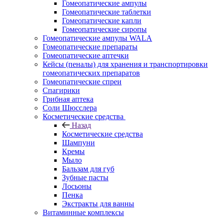
Гомеопатические ампулы
Гомеопатические таблетки
Гомеопатические капли
Гомеопатические сиропы
Гомеопатические ампулы WALA
Гомеопатические препараты
Гомеопатические аптечки
Кейсы (пеналы) для хранения и транспортировки
гомеопатических препаратов
Гомеопатические спреи
Спагирики
Грибная аптека
Соли Шюсслера
Косметические средства
Назад
Косметические средства
Шампуни
Кремы
Мыло
Бальзам для губ
Зубные пасты
Лосьоны
Пенка
Экстракты для ванны
Витаминные комплексы