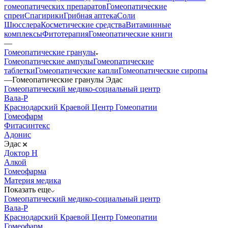
гомеопатических препаратов
Гомеопатические
спреи
Спагирики
Грибная аптека
Соли
Шюсслера
Косметические средства
Витаминные
комплексы
Фитотерапия
Гомеопатические книги
—
Гомеопатические гранулы
Гомеопатические ампулы
Гомеопатические
таблетки
Гомеопатические капли
Гомеопатические сиропы
—
Гомеопатические гранулы Эдас
Гомеопатический медико-социальный центр
Вала-Р
Краснодарский Краевой Центр Гомеопатии
Гомеофарм
Фитасинтекс
Адонис
Эдас
Доктор Н
Алкой
Гомеофарма
Материя медика
Показать еще
Гомеопатический медико-социальный центр
Вала-Р
Краснодарский Краевой Центр Гомеопатии
Гомеофарм