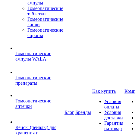
ампулы
Гомеопатические
таблетки
Гомеопатические
капли
Гомеопатические
сиропы
Гомеопатические
ампулы WALA
Гомеопатические
препараты
Как купить
Комп
Гомеопатические
Условия
аптечки
оплаты
Блог
Бренды
Условия
доставки
Гарантия
Кейсы (пеналы) для
на товар
хранения и