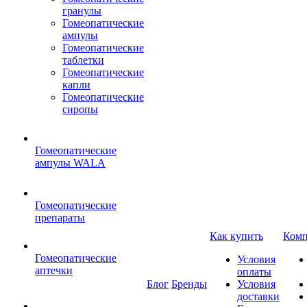
гранулы
Гомеопатические
ампулы
Гомеопатические
таблетки
Гомеопатические
капли
Гомеопатические
сиропы
Гомеопатические
ампулы WALA
Гомеопатические
препараты
Как купить
Комп
Гомеопатические
Условия
аптечки
оплаты
Блог
Бренды
Условия
доставки