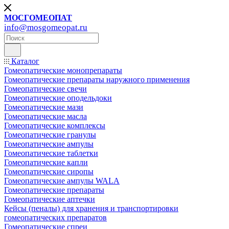
МОСГОМЕОПАТ
info@mosgomeopat.ru
Каталог
Гомеопатические монопрепараты
Гомеопатические препараты наружного применения
Гомеопатические свечи
Гомеопатические оподельдоки
Гомеопатические мази
Гомеопатические масла
Гомеопатические комплексы
Гомеопатические гранулы
Гомеопатические ампулы
Гомеопатические таблетки
Гомеопатические капли
Гомеопатические сиропы
Гомеопатические ампулы WALA
Гомеопатические препараты
Гомеопатические аптечки
Кейсы (пеналы) для хранения и транспортировки
гомеопатических препаратов
Гомеопатические спреи