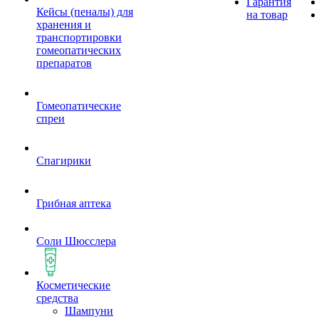
Гарантия
Кейсы (пеналы) для
на товар
хранения и
транспортировки
гомеопатических
препаратов
Гомеопатические
спреи
Спагирики
Грибная аптека
Соли Шюсслера
Косметические
средства
Шампуни