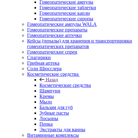
Гомеопатические ампулы
Гомеопатические таблетки
Гомеопатические капли
Гомеопатические сиропы
Гомеопатические ампулы WALA
Гомеопатические препараты
Гомеопатические аптечки
Кейсы (пеналы) для хранения и транспортировки
гомеопатических препаратов
Гомеопатические спреи
Спагирики
Грибная аптека
Соли Шюсслера
Косметические средства
Назад
Косметические средства
Шампуни
Кремы
Мыло
Бальзам для губ
Зубные пасты
Лосьоны
Пенка
Экстракты для ванны
Витаминные комплексы