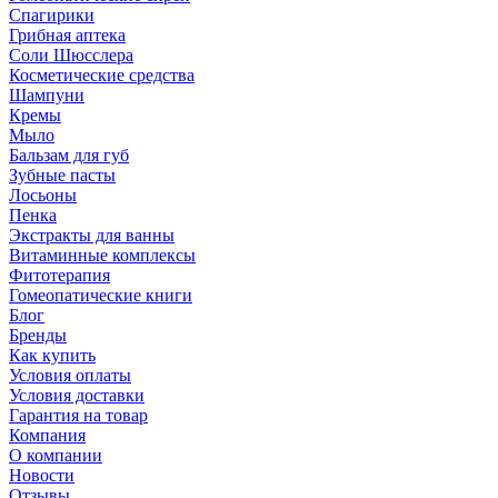
Спагирики
Грибная аптека
Соли Шюсслера
Косметические средства
Шампуни
Кремы
Мыло
Бальзам для губ
Зубные пасты
Лосьоны
Пенка
Экстракты для ванны
Витаминные комплексы
Фитотерапия
Гомеопатические книги
Блог
Бренды
Как купить
Условия оплаты
Условия доставки
Гарантия на товар
Компания
О компании
Новости
Отзывы