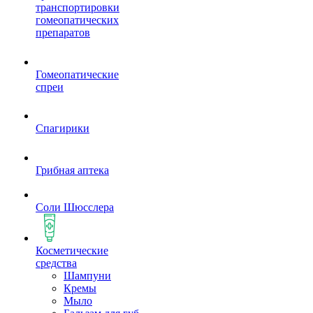
транспортировки
гомеопатических
препаратов
Гомеопатические
спреи
Спагирики
Грибная аптека
Соли Шюсслера
Косметические
средства
Шампуни
Кремы
Мыло