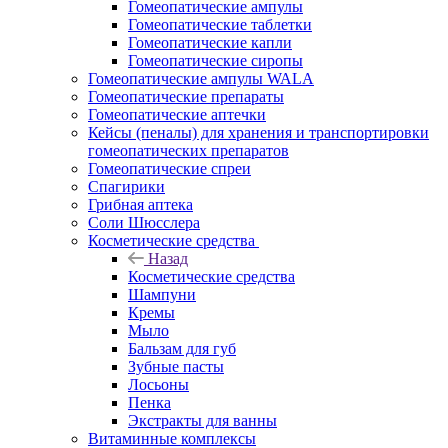
Гомеопатические ампулы
Гомеопатические таблетки
Гомеопатические капли
Гомеопатические сиропы
Гомеопатические ампулы WALA
Гомеопатические препараты
Гомеопатические аптечки
Кейсы (пеналы) для хранения и транспортировки
гомеопатических препаратов
Гомеопатические спреи
Спагирики
Грибная аптека
Соли Шюсслера
Косметические средства
Назад
Косметические средства
Шампуни
Кремы
Мыло
Бальзам для губ
Зубные пасты
Лосьоны
Пенка
Экстракты для ванны
Витаминные комплексы