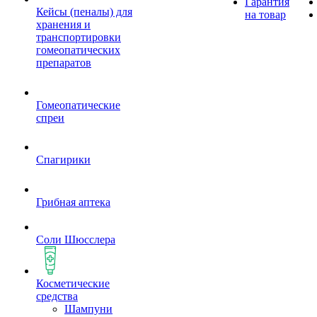
Гарантия
Кейсы (пеналы) для
на товар
хранения и
транспортировки
гомеопатических
препаратов
Гомеопатические
спреи
Спагирики
Грибная аптека
Соли Шюсслера
Косметические
средства
Шампуни