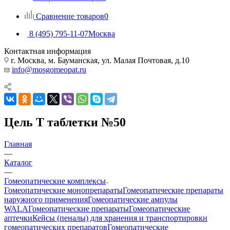
Сравнение товаров
0
8 (495) 795-11-07
Москва
Контактная информация
г. Москва, м. Бауманская, ул. Малая Почтовая, д.10
info@mosgomeopat.ru
Цель Т таблетки №50
Главная
—
Каталог
—
Гомеопатические комплексы
Гомеопатические монопрепараты
Гомеопатические препараты
наружного применения
Гомеопатические ампулы
WALA
Гомеопатические препараты
Гомеопатические
аптечки
Кейсы (пеналы) для хранения и транспортировки
гомеопатических препаратов
Гомеопатические