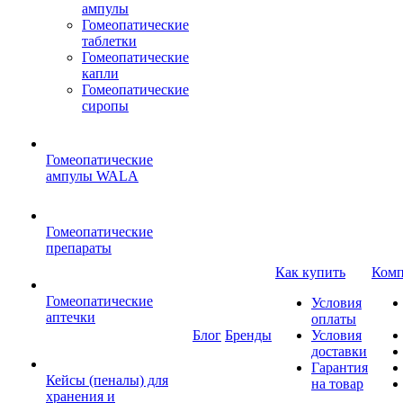
ампулы
Гомеопатические
таблетки
Гомеопатические
капли
Гомеопатические
сиропы
Гомеопатические
ампулы WALA
Гомеопатические
препараты
Как купить
Комп
Гомеопатические
Условия
аптечки
оплаты
Блог
Бренды
Условия
доставки
Гарантия
Кейсы (пеналы) для
на товар
хранения и