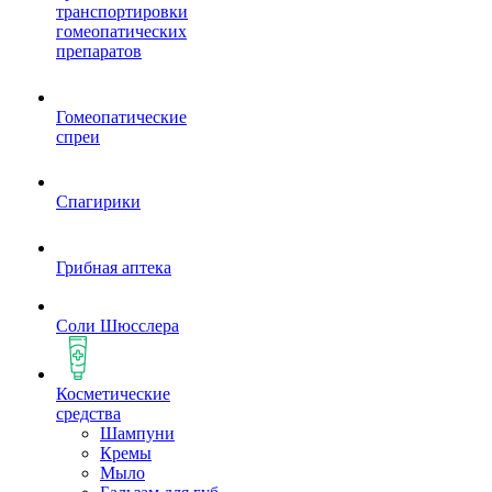
транспортировки
гомеопатических
препаратов
Гомеопатические
спреи
Спагирики
Грибная аптека
Соли Шюсслера
Косметические
средства
Шампуни
Кремы
Мыло