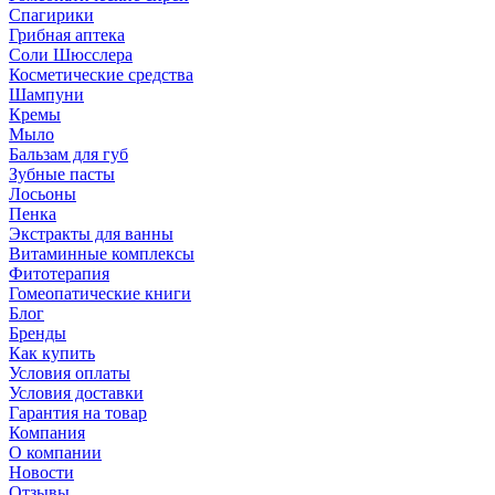
Спагирики
Грибная аптека
Соли Шюсслера
Косметические средства
Шампуни
Кремы
Мыло
Бальзам для губ
Зубные пасты
Лосьоны
Пенка
Экстракты для ванны
Витаминные комплексы
Фитотерапия
Гомеопатические книги
Блог
Бренды
Как купить
Условия оплаты
Условия доставки
Гарантия на товар
Компания
О компании
Новости
Отзывы