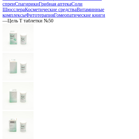
спреи
Спагирики
Грибная аптека
Соли
Шюсслера
Косметические средства
Витаминные
комплексы
Фитотерапия
Гомеопатические книги
—
Цель Т таблетки №50