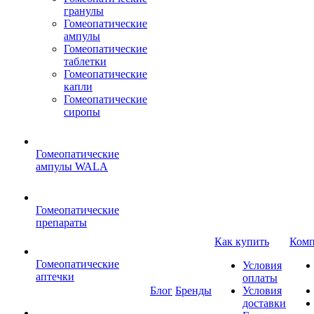
гранулы
Гомеопатические
ампулы
Гомеопатические
таблетки
Гомеопатические
капли
Гомеопатические
сиропы
Гомеопатические
ампулы WALA
Гомеопатические
препараты
Как купить
Комп
Гомеопатические
Условия
аптечки
оплаты
Блог
Бренды
Условия
доставки