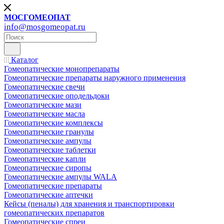
МОСГОМЕОПАТ
info@mosgomeopat.ru
Каталог
Гомеопатические монопрепараты
Гомеопатические препараты наружного применения
Гомеопатические свечи
Гомеопатические оподельдоки
Гомеопатические мази
Гомеопатические масла
Гомеопатические комплексы
Гомеопатические гранулы
Гомеопатические ампулы
Гомеопатические таблетки
Гомеопатические капли
Гомеопатические сиропы
Гомеопатические ампулы WALA
Гомеопатические препараты
Гомеопатические аптечки
Кейсы (пеналы) для хранения и транспортировки
гомеопатических препаратов
Гомеопатические спреи