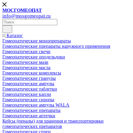
МОСГОМЕОПАТ
info@mosgomeopat.ru
Каталог
Гомеопатические монопрепараты
Гомеопатические препараты наружного применения
Гомеопатические свечи
Гомеопатические оподельдоки
Гомеопатические мази
Гомеопатические масла
Гомеопатические комплексы
Гомеопатические гранулы
Гомеопатические ампулы
Гомеопатические таблетки
Гомеопатические капли
Гомеопатические сиропы
Гомеопатические ампулы WALA
Гомеопатические препараты
Гомеопатические аптечки
Кейсы (пеналы) для хранения и транспортировки
гомеопатических препаратов
Гомеопатические спреи