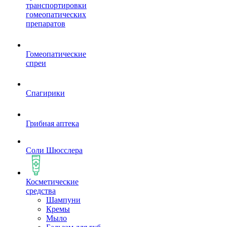
транспортировки
гомеопатических
препаратов
Гомеопатические
спреи
Спагирики
Грибная аптека
Соли Шюсслера
Косметические
средства
Шампуни
Кремы
Мыло