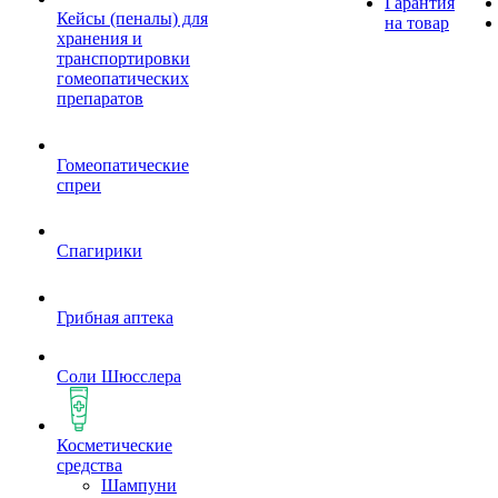
Гарантия
Кейсы (пеналы) для
на товар
хранения и
транспортировки
гомеопатических
препаратов
Гомеопатические
спреи
Спагирики
Грибная аптека
Соли Шюсслера
Косметические
средства
Шампуни