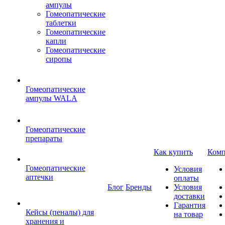
ампулы
Гомеопатические
таблетки
Гомеопатические
капли
Гомеопатические
сиропы
Гомеопатические
ампулы WALA
Гомеопатические
препараты
Как купить
Комп
Гомеопатические
Условия
аптечки
оплаты
Блог
Бренды
Условия
доставки
Гарантия
Кейсы (пеналы) для
на товар
хранения и