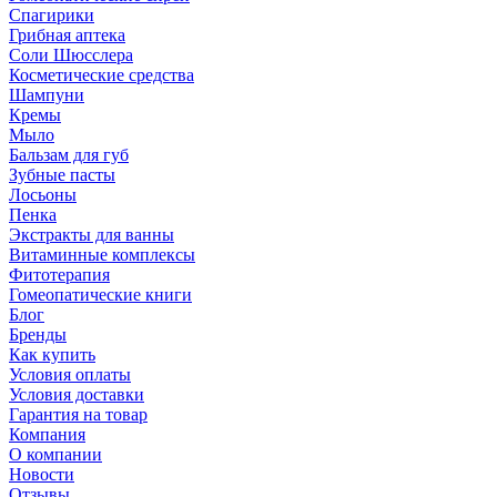
Спагирики
Грибная аптека
Соли Шюсслера
Косметические средства
Шампуни
Кремы
Мыло
Бальзам для губ
Зубные пасты
Лосьоны
Пенка
Экстракты для ванны
Витаминные комплексы
Фитотерапия
Гомеопатические книги
Блог
Бренды
Как купить
Условия оплаты
Условия доставки
Гарантия на товар
Компания
О компании
Новости
Отзывы