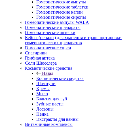
Гомеопатические ампулы
Гомеопатические таблетки
Гомеопатические капли
Гомеопатические сиропы
Гомеопатические ампулы WALA
Гомеопатические препараты
Гомеопатические аптечки
Кейсы (пеналы) для хранения и транспортировки
гомеопатических препаратов
Гомеопатические спреи
Спагирики
Грибная аптека
Соли Шюсслера
Косметические средства
Назад
Косметические средства
Шампуни
Кремы
Мыло
Бальзам для губ
Зубные пасты
Лосьоны
Пенка
Экстракты для ванны
Витаминные комплексы