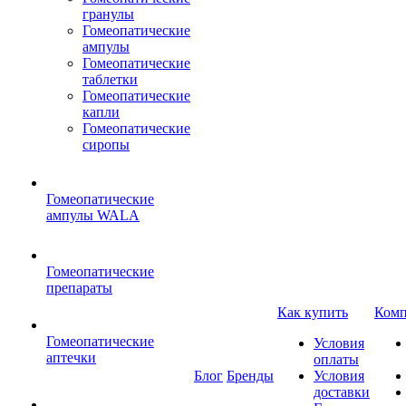
гранулы
Гомеопатические
ампулы
Гомеопатические
таблетки
Гомеопатические
капли
Гомеопатические
сиропы
Гомеопатические
ампулы WALA
Гомеопатические
препараты
Как купить
Комп
Гомеопатические
Условия
аптечки
оплаты
Блог
Бренды
Условия
доставки