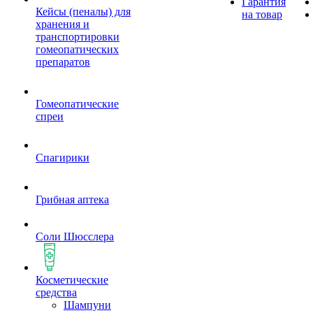
Гарантия
Кейсы (пеналы) для
на товар
хранения и
транспортировки
гомеопатических
препаратов
Гомеопатические
спреи
Спагирики
Грибная аптека
Соли Шюсслера
Косметические
средства
Шампуни