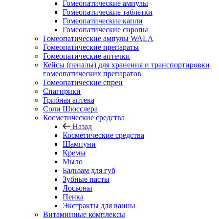
Гомеопатические ампулы
Гомеопатические таблетки
Гомеопатические капли
Гомеопатические сиропы
Гомеопатические ампулы WALA
Гомеопатические препараты
Гомеопатические аптечки
Кейсы (пеналы) для хранения и транспортировки
гомеопатических препаратов
Гомеопатические спреи
Спагирики
Грибная аптека
Соли Шюсслера
Косметические средства
Назад
Косметические средства
Шампуни
Кремы
Мыло
Бальзам для губ
Зубные пасты
Лосьоны
Пенка
Экстракты для ванны
Витаминные комплексы