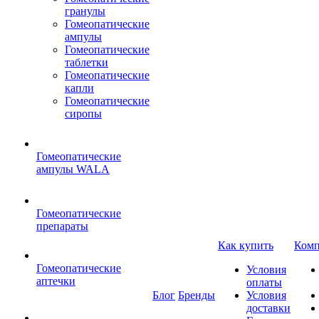
гранулы
Гомеопатические
ампулы
Гомеопатические
таблетки
Гомеопатические
капли
Гомеопатические
сиропы
Гомеопатические
ампулы WALA
Гомеопатические
препараты
Как купить
Комп
Гомеопатические
Условия
аптечки
оплаты
Блог
Бренды
Условия
доставки