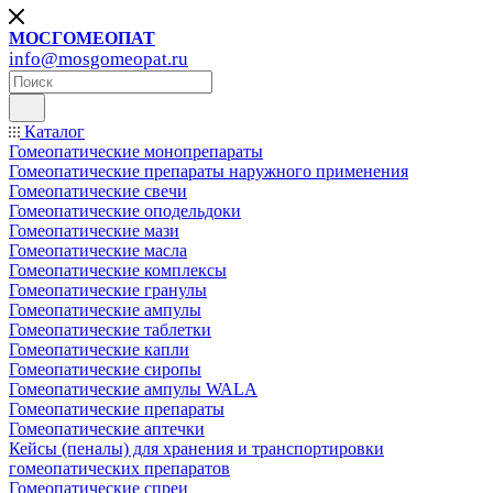
МОСГОМЕОПАТ
info@mosgomeopat.ru
Каталог
Гомеопатические монопрепараты
Гомеопатические препараты наружного применения
Гомеопатические свечи
Гомеопатические оподельдоки
Гомеопатические мази
Гомеопатические масла
Гомеопатические комплексы
Гомеопатические гранулы
Гомеопатические ампулы
Гомеопатические таблетки
Гомеопатические капли
Гомеопатические сиропы
Гомеопатические ампулы WALA
Гомеопатические препараты
Гомеопатические аптечки
Кейсы (пеналы) для хранения и транспортировки
гомеопатических препаратов
Гомеопатические спреи