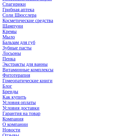
Спагирики
Грибная аптека
Соли Шюсслера
Косметические средства
Шампуни
Кремы
Мыло
Бальзам для губ
Зубные пасты
Лосьоны
Пенка
Экстракты для ванны
Витаминные комплексы
Фитотерапия
Гомеопатические книги
Блог
Бренды
Как купить
Условия оплаты
Условия доставки
Гарантия на товар
Компания
О компании
Новости
Отзывы