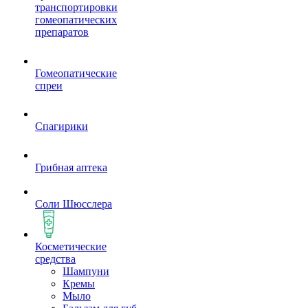
транспортировки
гомеопатических
препаратов
Гомеопатические
спреи
Спагирики
Грибная аптека
Соли Шюсслера
Косметические
средства
Шампуни
Кремы
Мыло