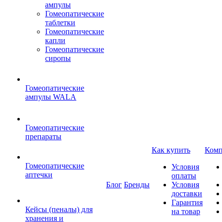
ампулы
Гомеопатические
таблетки
Гомеопатические
капли
Гомеопатические
сиропы
Гомеопатические
ампулы WALA
Гомеопатические
препараты
Как купить
Комп
Гомеопатические
Условия
аптечки
оплаты
Блог
Бренды
Условия
доставки
Гарантия
Кейсы (пеналы) для
на товар
хранения и