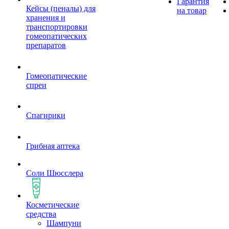
Гарантия
Кейсы (пеналы) для
на товар
хранения и
транспортировки
гомеопатических
препаратов
Гомеопатические
спреи
Спагирики
Грибная аптека
Соли Шюсслера
Косметические
средства
Шампуни