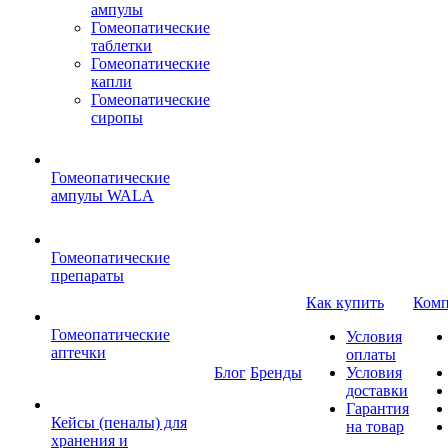
ампулы
Гомеопатические
таблетки
Гомеопатические
капли
Гомеопатические
сиропы
Гомеопатические
ампулы WALA
Гомеопатические
препараты
Как купить
Комп
Гомеопатические
Условия
аптечки
оплаты
Блог
Бренды
Условия
доставки
Гарантия
Кейсы (пеналы) для
на товар
хранения и