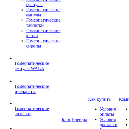
гранулы
Гомеопатические
ампулы
Гомеопатические
таблетки
Гомеопатические
капли
Гомеопатические
сиропы
Гомеопатические
ампулы WALA
Гомеопатические
препараты
Как купить
Комп
Гомеопатические
Условия
аптечки
оплаты
Блог
Бренды
Условия
доставки