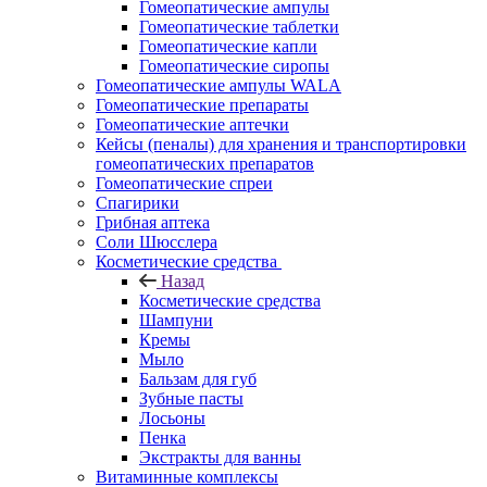
Гомеопатические ампулы
Гомеопатические таблетки
Гомеопатические капли
Гомеопатические сиропы
Гомеопатические ампулы WALA
Гомеопатические препараты
Гомеопатические аптечки
Кейсы (пеналы) для хранения и транспортировки
гомеопатических препаратов
Гомеопатические спреи
Спагирики
Грибная аптека
Соли Шюсслера
Косметические средства
Назад
Косметические средства
Шампуни
Кремы
Мыло
Бальзам для губ
Зубные пасты
Лосьоны
Пенка
Экстракты для ванны
Витаминные комплексы