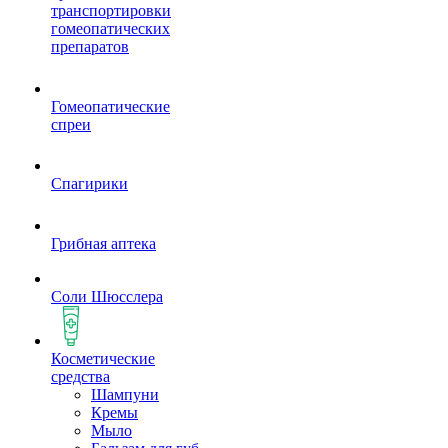
транспортировки
гомеопатических
препаратов
Гомеопатические
спреи
Спагирики
Грибная аптека
Соли Шюсслера
Косметические
средства
Шампуни
Кремы
Мыло