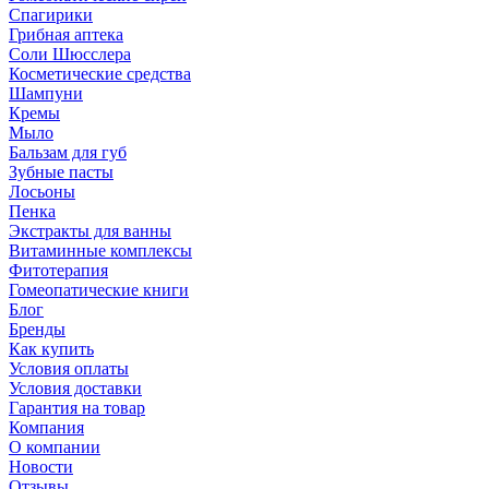
Спагирики
Грибная аптека
Соли Шюсслера
Косметические средства
Шампуни
Кремы
Мыло
Бальзам для губ
Зубные пасты
Лосьоны
Пенка
Экстракты для ванны
Витаминные комплексы
Фитотерапия
Гомеопатические книги
Блог
Бренды
Как купить
Условия оплаты
Условия доставки
Гарантия на товар
Компания
О компании
Новости
Отзывы