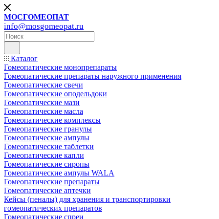
МОСГОМЕОПАТ
info@mosgomeopat.ru
Каталог
Гомеопатические монопрепараты
Гомеопатические препараты наружного применения
Гомеопатические свечи
Гомеопатические оподельдоки
Гомеопатические мази
Гомеопатические масла
Гомеопатические комплексы
Гомеопатические гранулы
Гомеопатические ампулы
Гомеопатические таблетки
Гомеопатические капли
Гомеопатические сиропы
Гомеопатические ампулы WALA
Гомеопатические препараты
Гомеопатические аптечки
Кейсы (пеналы) для хранения и транспортировки
гомеопатических препаратов
Гомеопатические спреи