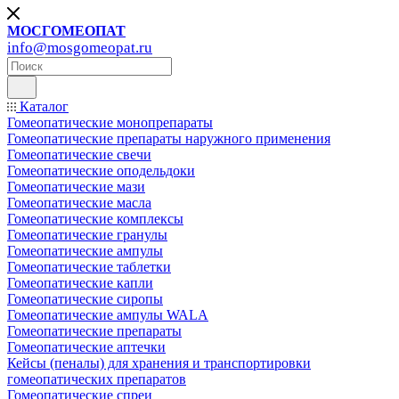
МОСГОМЕОПАТ
info@mosgomeopat.ru
Каталог
Гомеопатические монопрепараты
Гомеопатические препараты наружного применения
Гомеопатические свечи
Гомеопатические оподельдоки
Гомеопатические мази
Гомеопатические масла
Гомеопатические комплексы
Гомеопатические гранулы
Гомеопатические ампулы
Гомеопатические таблетки
Гомеопатические капли
Гомеопатические сиропы
Гомеопатические ампулы WALA
Гомеопатические препараты
Гомеопатические аптечки
Кейсы (пеналы) для хранения и транспортировки
гомеопатических препаратов
Гомеопатические спреи