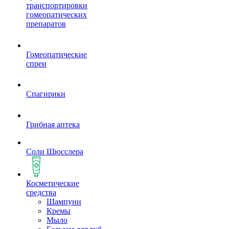
транспортировки
гомеопатических
препаратов
Гомеопатические
спреи
Спагирики
Грибная аптека
Соли Шюсслера
Косметические
средства
Шампуни
Кремы
Мыло