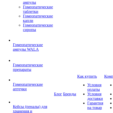
ампулы
Гомеопатические
таблетки
Гомеопатические
капли
Гомеопатические
сиропы
Гомеопатические
ампулы WALA
Гомеопатические
препараты
Как купить
Комп
Гомеопатические
Условия
аптечки
оплаты
Блог
Бренды
Условия
доставки
Гарантия
Кейсы (пеналы) для
на товар
хранения и