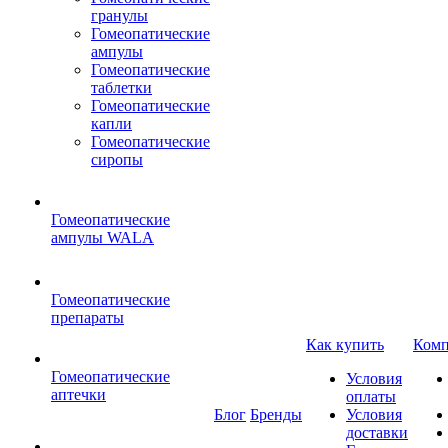
гранулы
Гомеопатические
ампулы
Гомеопатические
таблетки
Гомеопатические
капли
Гомеопатические
сиропы
Гомеопатические
ампулы WALA
Гомеопатические
препараты
Как купить
Комп
Гомеопатические
Условия
аптечки
оплаты
Блог
Бренды
Условия
доставки