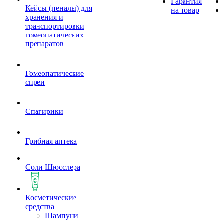
Гарантия
Кейсы (пеналы) для
на товар
хранения и
транспортировки
гомеопатических
препаратов
Гомеопатические
спреи
Спагирики
Грибная аптека
Соли Шюсслера
Косметические
средства
Шампуни