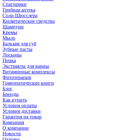
Спагирики
Грибная аптека
Соли Шюсслера
Косметические средства
Шампуни
Кремы
Мыло
Бальзам для губ
Зубные пасты
Лосьоны
Пенка
Экстракты для ванны
Витаминные комплексы
Фитотерапия
Гомеопатические книги
Блог
Бренды
Как купить
Условия оплаты
Условия доставки
Гарантия на товар
Компания
О компании
Новости
Отзывы