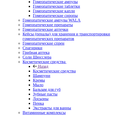
Гомеопатические ампулы
Гомеопатические таблетки
Гомеопатические капли
Гомеопатические сиропы
Гомеопатические ампулы WALA
Гомеопатические препараты
Гомеопатические аптечки
Кейсы (пеналы) для хранения и транспортировки
гомеопатических препаратов
Гомеопатические спреи
Спагирики
Грибная аптека
Соли Шюсслера
Косметические средства
Назад
Косметические средства
Шампуни
Кремы
Мыло
Бальзам для губ
Зубные пасты
Лосьоны
Пенка
Экстракты для ванны
Витаминные комплексы