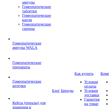
ампулы
Гомеопатические
таблетки
Гомеопатические
капли
Гомеопатические
сиропы
Гомеопатические
ампулы WALA
Гомеопатические
препараты
Как купить
Комп
Гомеопатические
Условия
аптечки
оплаты
Блог
Бренды
Условия
доставки
Гарантия
Кейсы (пеналы) для
на товар
хранения и