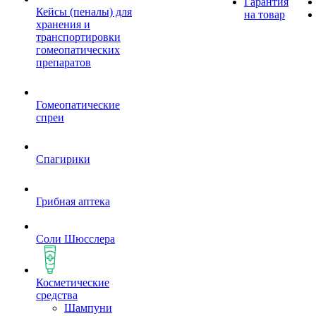
Гарантия
Кейсы (пеналы) для
на товар
хранения и
транспортировки
гомеопатических
препаратов
Гомеопатические
спреи
Спагирики
Грибная аптека
Соли Шюсслера
Косметические
средства
Шампуни