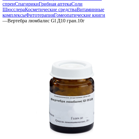
спреи
Спагирики
Грибная аптека
Соли
Шюсслера
Косметические средства
Витаминные
комплексы
Фитотерапия
Гомеопатические книги
—
Вертебра люмбалис Gl Д10 гран.10г