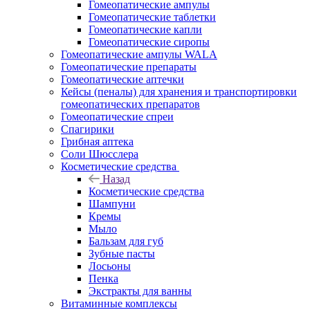
Гомеопатические ампулы
Гомеопатические таблетки
Гомеопатические капли
Гомеопатические сиропы
Гомеопатические ампулы WALA
Гомеопатические препараты
Гомеопатические аптечки
Кейсы (пеналы) для хранения и транспортировки
гомеопатических препаратов
Гомеопатические спреи
Спагирики
Грибная аптека
Соли Шюсслера
Косметические средства
Назад
Косметические средства
Шампуни
Кремы
Мыло
Бальзам для губ
Зубные пасты
Лосьоны
Пенка
Экстракты для ванны
Витаминные комплексы