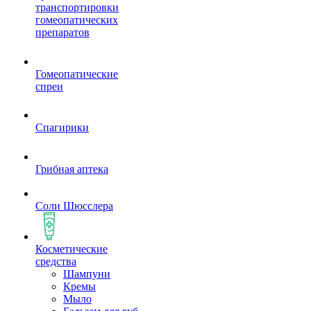
транспортировки
гомеопатических
препаратов
Гомеопатические
спреи
Спагирики
Грибная аптека
Соли Шюсслера
Косметические
средства
Шампуни
Кремы
Мыло