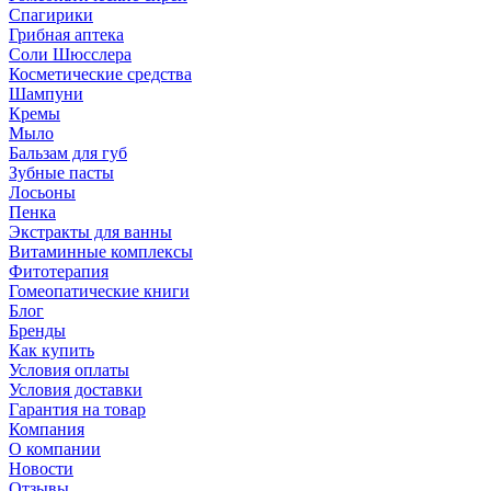
Спагирики
Грибная аптека
Соли Шюсслера
Косметические средства
Шампуни
Кремы
Мыло
Бальзам для губ
Зубные пасты
Лосьоны
Пенка
Экстракты для ванны
Витаминные комплексы
Фитотерапия
Гомеопатические книги
Блог
Бренды
Как купить
Условия оплаты
Условия доставки
Гарантия на товар
Компания
О компании
Новости
Отзывы