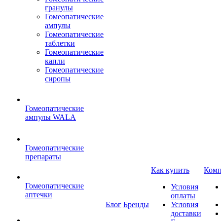
гранулы
Гомеопатические
ампулы
Гомеопатические
таблетки
Гомеопатические
капли
Гомеопатические
сиропы
Гомеопатические
ампулы WALA
Гомеопатические
препараты
Как купить
Комп
Гомеопатические
Условия
аптечки
оплаты
Блог
Бренды
Условия
доставки