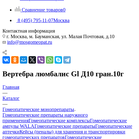
Сравнение товаров
0
8 (495) 795-11-07
Москва
Контактная информация
г. Москва, м. Бауманская, ул. Малая Почтовая, д.10
info@mosgomeopat.ru
Вертебра люмбалис Gl Д10 гран.10г
Главная
—
Каталог
—
Гомеопатические монопрепараты
Гомеопатические препараты наружного
применения
Гомеопатические комплексы
Гомеопатические
ампулы WALA
Гомеопатические препараты
Гомеопатические
аптечки
Кейсы (пеналы) для хранения и транспортировки
гомеопатических препаратов
Гомеопатические