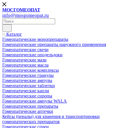
МОСГОМЕОПАТ
info@mosgomeopat.ru
Каталог
Гомеопатические монопрепараты
Гомеопатические препараты наружного применения
Гомеопатические свечи
Гомеопатические оподельдоки
Гомеопатические мази
Гомеопатические масла
Гомеопатические комплексы
Гомеопатические гранулы
Гомеопатические ампулы
Гомеопатические таблетки
Гомеопатические капли
Гомеопатические сиропы
Гомеопатические ампулы WALA
Гомеопатические препараты
Гомеопатические аптечки
Кейсы (пеналы) для хранения и транспортировки
гомеопатических препаратов
Гомеопатические спреи