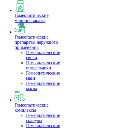
Гомеопатические
монопрепараты
Гомеопатические
препараты наружного
применения
Гомеопатические
свечи
Гомеопатические
оподельдоки
Гомеопатические
мази
Гомеопатические
масла
Гомеопатические
комплексы
Гомеопатические
гранулы
Гомеопатические