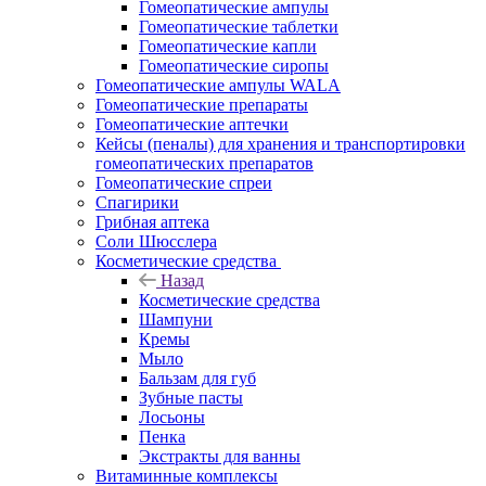
Гомеопатические ампулы
Гомеопатические таблетки
Гомеопатические капли
Гомеопатические сиропы
Гомеопатические ампулы WALA
Гомеопатические препараты
Гомеопатические аптечки
Кейсы (пеналы) для хранения и транспортировки
гомеопатических препаратов
Гомеопатические спреи
Спагирики
Грибная аптека
Соли Шюсслера
Косметические средства
Назад
Косметические средства
Шампуни
Кремы
Мыло
Бальзам для губ
Зубные пасты
Лосьоны
Пенка
Экстракты для ванны
Витаминные комплексы