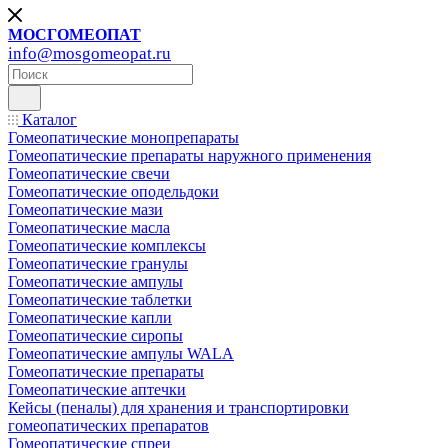
МОСГОМЕОПАТ
info@mosgomeopat.ru
Каталог
Гомеопатические монопрепараты
Гомеопатические препараты наружного применения
Гомеопатические свечи
Гомеопатические оподельдоки
Гомеопатические мази
Гомеопатические масла
Гомеопатические комплексы
Гомеопатические гранулы
Гомеопатические ампулы
Гомеопатические таблетки
Гомеопатические капли
Гомеопатические сиропы
Гомеопатические ампулы WALA
Гомеопатические препараты
Гомеопатические аптечки
Кейсы (пеналы) для хранения и транспортировки
гомеопатических препаратов
Гомеопатические спреи