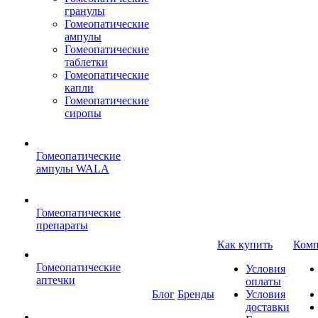
гранулы
Гомеопатические
ампулы
Гомеопатические
таблетки
Гомеопатические
капли
Гомеопатические
сиропы
Гомеопатические
ампулы WALA
Гомеопатические
препараты
Как купить
Комп
Гомеопатические
Условия
аптечки
оплаты
Блог
Бренды
Условия
доставки