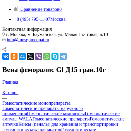
Сравнение товаров
0
8 (495) 795-11-07
Москва
Контактная информация
г. Москва, м. Бауманская, ул. Малая Почтовая, д.10
info@mosgomeopat.ru
Вена феморалис Gl Д15 гран.10г
Главная
—
Каталог
—
Гомеопатические монопрепараты
Гомеопатические препараты наружного
применения
Гомеопатические комплексы
Гомеопатические
ампулы WALA
Гомеопатические препараты
Гомеопатические
аптечки
Кейсы (пеналы) для хранения и транспортировки
гомеопатических препаратов
Гомеопатические