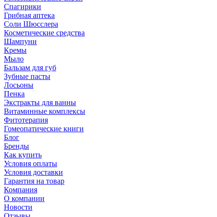
Спагирики
Грибная аптека
Соли Шюсслера
Косметические средства
Шампуни
Кремы
Мыло
Бальзам для губ
Зубные пасты
Лосьоны
Пенка
Экстракты для ванны
Витаминные комплексы
Фитотерапия
Гомеопатические книги
Блог
Бренды
Как купить
Условия оплаты
Условия доставки
Гарантия на товар
Компания
О компании
Новости
Отзывы