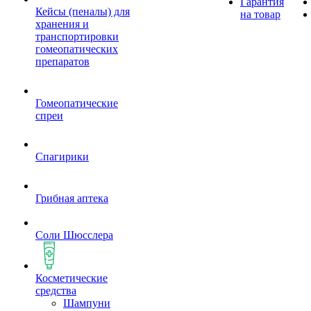
Гарантия
Кейсы (пеналы) для
на товар
хранения и
транспортировки
гомеопатических
препаратов
Гомеопатические
спреи
Спагирики
Грибная аптека
Соли Шюсслера
Косметические
средства
Шампуни