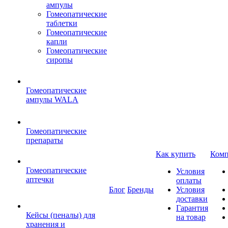
ампулы
Гомеопатические
таблетки
Гомеопатические
капли
Гомеопатические
сиропы
Гомеопатические
ампулы WALA
Гомеопатические
препараты
Как купить
Комп
Гомеопатические
Условия
аптечки
оплаты
Блог
Бренды
Условия
доставки
Гарантия
Кейсы (пеналы) для
на товар
хранения и