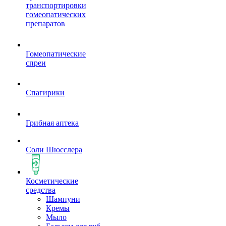
транспортировки
гомеопатических
препаратов
Гомеопатические
спреи
Спагирики
Грибная аптека
Соли Шюсслера
Косметические
средства
Шампуни
Кремы
Мыло