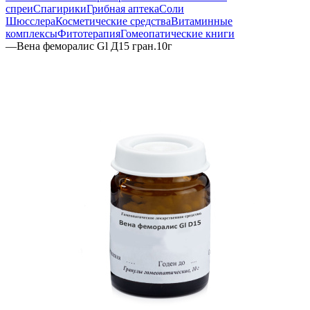
спреи
Спагирики
Грибная аптека
Соли
Шюсслера
Косметические средства
Витаминные
комплексы
Фитотерапия
Гомеопатические книги
—
Вена феморалис Gl Д15 гран.10г