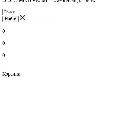
2026 © Мосгомеопат - гомеопатия для всех
Найти
0
0
0
Корзина