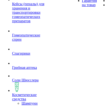
Гарантия
Кейсы (пеналы) для
на товар
хранения и
транспортировки
гомеопатических
препаратов
Гомеопатические
спреи
Спагирики
Грибная аптека
Соли Шюсслера
Косметические
средства
Шампуни