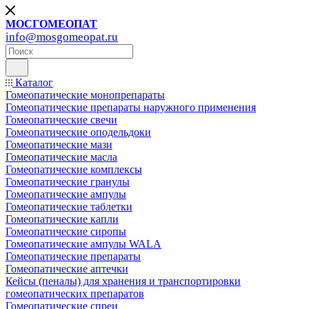
МОСГОМЕОПАТ
info@mosgomeopat.ru
Каталог
Гомеопатические монопрепараты
Гомеопатические препараты наружного применения
Гомеопатические свечи
Гомеопатические оподельдоки
Гомеопатические мази
Гомеопатические масла
Гомеопатические комплексы
Гомеопатические гранулы
Гомеопатические ампулы
Гомеопатические таблетки
Гомеопатические капли
Гомеопатические сиропы
Гомеопатические ампулы WALA
Гомеопатические препараты
Гомеопатические аптечки
Кейсы (пеналы) для хранения и транспортировки
гомеопатических препаратов
Гомеопатические спреи