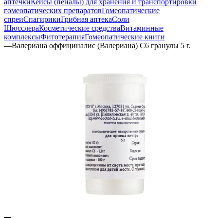
аптечки
Кейсы (пеналы) для хранения и транспортировки
гомеопатических препаратов
Гомеопатические
спреи
Спагирики
Грибная аптека
Соли
Шюсслера
Косметические средства
Витаминные
комплексы
Фитотерапия
Гомеопатические книги
—
Валериана оффициналис (Валериана) С6 гранулы 5 г.