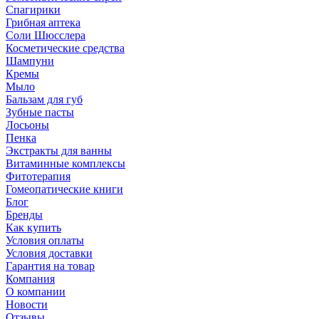
Спагирики
Грибная аптека
Соли Шюсслера
Косметические средства
Шампуни
Кремы
Мыло
Бальзам для губ
Зубные пасты
Лосьоны
Пенка
Экстракты для ванны
Витаминные комплексы
Фитотерапия
Гомеопатические книги
Блог
Бренды
Как купить
Условия оплаты
Условия доставки
Гарантия на товар
Компания
О компании
Новости
Отзывы