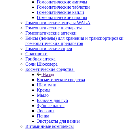
Гомеопатические ампулы
Гомеопатические таблетки
Гомеопатические капли
Гомеопатические сиропы
Гомеопатические ампулы WALA
Гомеопатические препараты
Гомеопатические аптечки
Кейсы (пеналы) для хранения и транспортировки
гомеопатических препаратов
Гомеопатические спреи
Спагирики
Грибная аптека
Соли Шюсслера
Косметические средства
Назад
Косметические средства
Шампуни
Кремы
Мыло
Бальзам для губ
Зубные пасты
Лосьоны
Пенка
Экстракты для ванны
Витаминные комплексы