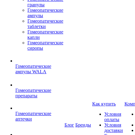
гранулы
Гомеопатические
ампулы
Гомеопатические
таблетки
Гомеопатические
капли
Гомеопатические
сиропы
Гомеопатические
ампулы WALA
Гомеопатические
препараты
Как купить
Комп
Гомеопатические
Условия
аптечки
оплаты
Блог
Бренды
Условия
доставки