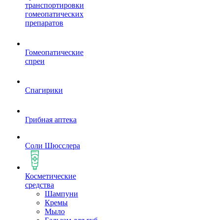
транспортировки
гомеопатических
препаратов
Гомеопатические
спреи
Спагирики
Грибная аптека
Соли Шюсслера
Косметические
средства
Шампуни
Кремы
Мыло