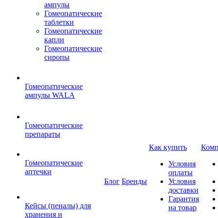
ампулы
Гомеопатические
таблетки
Гомеопатические
капли
Гомеопатические
сиропы
Гомеопатические
ампулы WALA
Гомеопатические
препараты
Как купить
Комп
Гомеопатические
Условия
аптечки
оплаты
Блог
Бренды
Условия
доставки
Гарантия
Кейсы (пеналы) для
на товар
хранения и