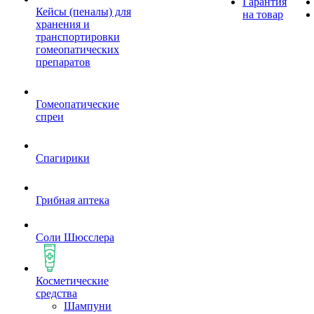
Гарантия
Кейсы (пеналы) для
на товар
хранения и
транспортировки
гомеопатических
препаратов
Гомеопатические
спреи
Спагирики
Грибная аптека
Соли Шюсслера
Косметические
средства
Шампуни