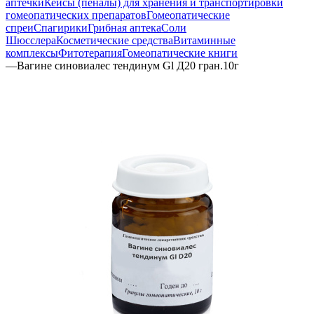
аптечки
Кейсы (пеналы) для хранения и транспортировки
гомеопатических препаратов
Гомеопатические
спреи
Спагирики
Грибная аптека
Соли
Шюсслера
Косметические средства
Витаминные
комплексы
Фитотерапия
Гомеопатические книги
—
Вагине синовиалес тендинум Gl Д20 гран.10г