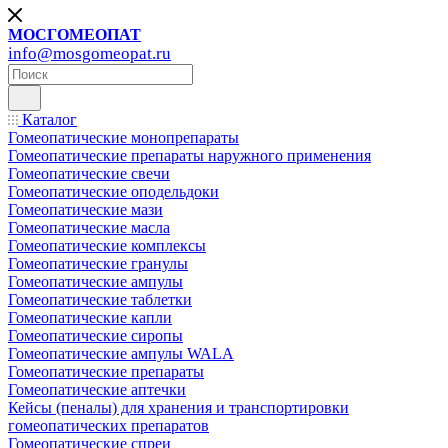
МОСГОМЕОПАТ
info@mosgomeopat.ru
Каталог
Гомеопатические монопрепараты
Гомеопатические препараты наружного применения
Гомеопатические свечи
Гомеопатические оподельдоки
Гомеопатические мази
Гомеопатические масла
Гомеопатические комплексы
Гомеопатические гранулы
Гомеопатические ампулы
Гомеопатические таблетки
Гомеопатические капли
Гомеопатические сиропы
Гомеопатические ампулы WALA
Гомеопатические препараты
Гомеопатические аптечки
Кейсы (пеналы) для хранения и транспортировки
гомеопатических препаратов
Гомеопатические спреи