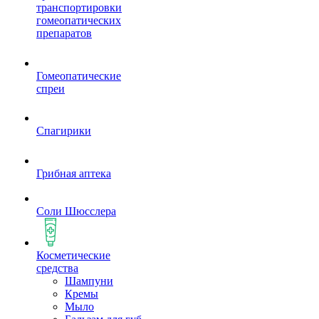
транспортировки
гомеопатических
препаратов
Гомеопатические
спреи
Спагирики
Грибная аптека
Соли Шюсслера
Косметические
средства
Шампуни
Кремы
Мыло