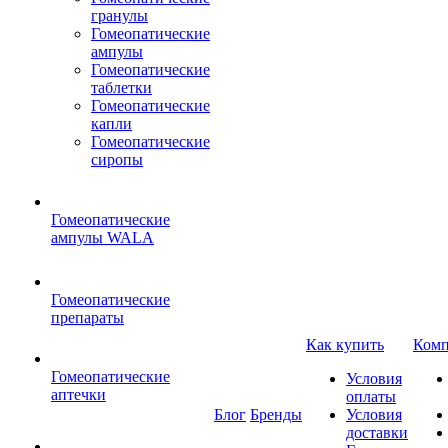
гранулы
Гомеопатические
ампулы
Гомеопатические
таблетки
Гомеопатические
капли
Гомеопатические
сиропы
Гомеопатические
ампулы WALA
Гомеопатические
препараты
Как купить
Комп
Гомеопатические
Условия
аптечки
оплаты
Блог
Бренды
Условия
доставки