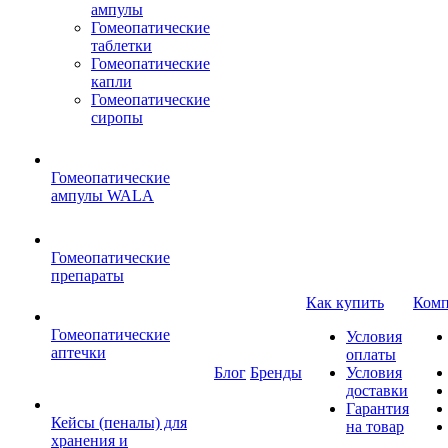
ампулы
Гомеопатические
таблетки
Гомеопатические
капли
Гомеопатические
сиропы
Гомеопатические
ампулы WALA
Гомеопатические
препараты
Как купить
Комп
Гомеопатические
Условия
аптечки
оплаты
Блог
Бренды
Условия
доставки
Гарантия
Кейсы (пеналы) для
на товар
хранения и