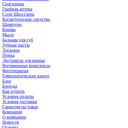
Спагирики
Грибная аптека
Соли Шюсслера
Косметические средства
Шампуни
Кремы
Мыло
Бальзам для губ
Зубные пасты
Лосьоны
Пенка
Экстракты для ванны
Витаминные комплексы
Фитотерапия
Гомеопатические книги
Блог
Бренды
Как купить
Условия оплаты
Условия доставки
Гарантия на товар
Компания
О компании
Новости
Отзывы