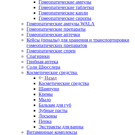
Гомеопатические ампулы
Гомеопатические таблетки
Гомеопатические капли
Гомеопатические сиропы
Гомеопатические ампулы WALA
Гомеопатические препараты
Гомеопатические аптечки
Кейсы (пеналы) для хранения и транспортировки
гомеопатических препаратов
Гомеопатические спреи
Спагирики
Грибная аптека
Соли Шюсслера
Косметические средства
Назад
Косметические средства
Шампуни
Кремы
Мыло
Бальзам для губ
Зубные пасты
Лосьоны
Пенка
Экстракты для ванны
Витаминные комплексы