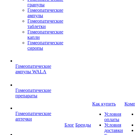
гранулы
Гомеопатические
ампулы
Гомеопатические
таблетки
Гомеопатические
капли
Гомеопатические
сиропы
Гомеопатические
ампулы WALA
Гомеопатические
препараты
Как купить
Комп
Гомеопатические
Условия
аптечки
оплаты
Блог
Бренды
Условия
доставки