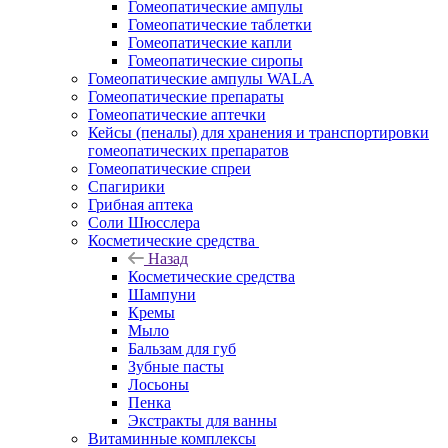
Гомеопатические ампулы
Гомеопатические таблетки
Гомеопатические капли
Гомеопатические сиропы
Гомеопатические ампулы WALA
Гомеопатические препараты
Гомеопатические аптечки
Кейсы (пеналы) для хранения и транспортировки
гомеопатических препаратов
Гомеопатические спреи
Спагирики
Грибная аптека
Соли Шюсслера
Косметические средства
Назад
Косметические средства
Шампуни
Кремы
Мыло
Бальзам для губ
Зубные пасты
Лосьоны
Пенка
Экстракты для ванны
Витаминные комплексы