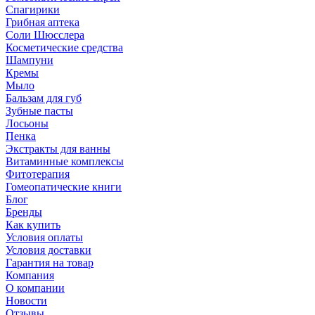
Спагирики
Грибная аптека
Соли Шюсслера
Косметические средства
Шампуни
Кремы
Мыло
Бальзам для губ
Зубные пасты
Лосьоны
Пенка
Экстракты для ванны
Витаминные комплексы
Фитотерапия
Гомеопатические книги
Блог
Бренды
Как купить
Условия оплаты
Условия доставки
Гарантия на товар
Компания
О компании
Новости
Отзывы