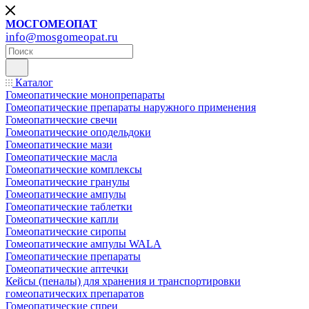
МОСГОМЕОПАТ
info@mosgomeopat.ru
Каталог
Гомеопатические монопрепараты
Гомеопатические препараты наружного применения
Гомеопатические свечи
Гомеопатические оподельдоки
Гомеопатические мази
Гомеопатические масла
Гомеопатические комплексы
Гомеопатические гранулы
Гомеопатические ампулы
Гомеопатические таблетки
Гомеопатические капли
Гомеопатические сиропы
Гомеопатические ампулы WALA
Гомеопатические препараты
Гомеопатические аптечки
Кейсы (пеналы) для хранения и транспортировки
гомеопатических препаратов
Гомеопатические спреи