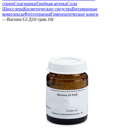
спреи
Спагирики
Грибная аптека
Соли
Шюсслера
Косметические средства
Витаминные
комплексы
Фитотерапия
Гомеопатические книги
—
Вагина Gl Д10 гран.10г