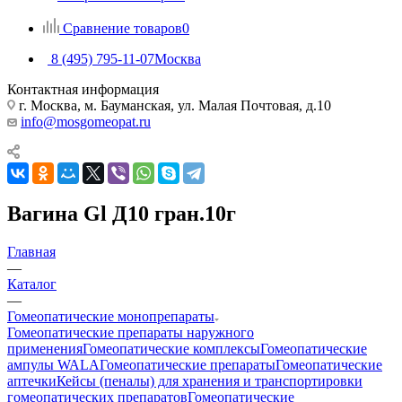
Сравнение товаров
0
8 (495) 795-11-07
Москва
Контактная информация
г. Москва, м. Бауманская, ул. Малая Почтовая, д.10
info@mosgomeopat.ru
Вагина Gl Д10 гран.10г
Главная
—
Каталог
—
Гомеопатические монопрепараты
Гомеопатические препараты наружного
применения
Гомеопатические комплексы
Гомеопатические
ампулы WALA
Гомеопатические препараты
Гомеопатические
аптечки
Кейсы (пеналы) для хранения и транспортировки
гомеопатических препаратов
Гомеопатические