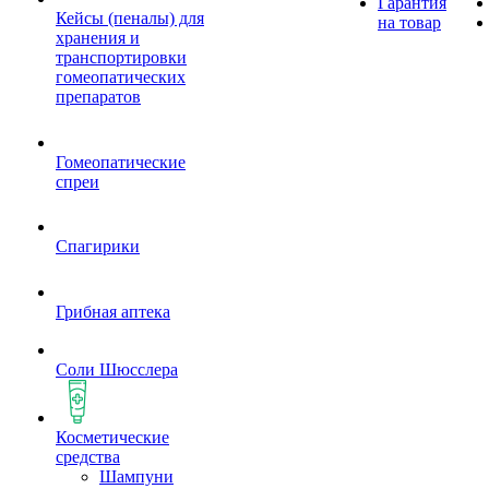
Гарантия
Кейсы (пеналы) для
на товар
хранения и
транспортировки
гомеопатических
препаратов
Гомеопатические
спреи
Спагирики
Грибная аптека
Соли Шюсслера
Косметические
средства
Шампуни