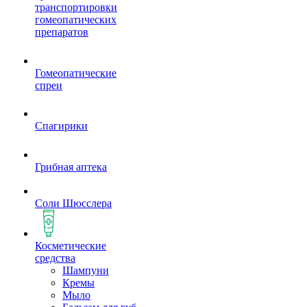
транспортировки
гомеопатических
препаратов
Гомеопатические
спреи
Спагирики
Грибная аптека
Соли Шюсслера
Косметические
средства
Шампуни
Кремы
Мыло