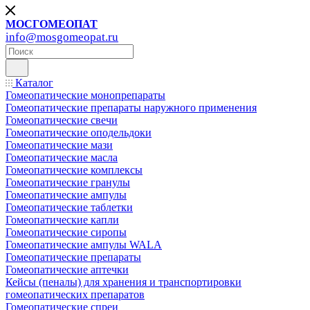
МОСГОМЕОПАТ
info@mosgomeopat.ru
Каталог
Гомеопатические монопрепараты
Гомеопатические препараты наружного применения
Гомеопатические свечи
Гомеопатические оподельдоки
Гомеопатические мази
Гомеопатические масла
Гомеопатические комплексы
Гомеопатические гранулы
Гомеопатические ампулы
Гомеопатические таблетки
Гомеопатические капли
Гомеопатические сиропы
Гомеопатические ампулы WALA
Гомеопатические препараты
Гомеопатические аптечки
Кейсы (пеналы) для хранения и транспортировки
гомеопатических препаратов
Гомеопатические спреи