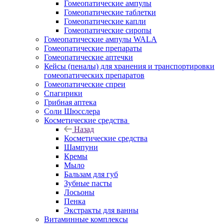
Гомеопатические ампулы
Гомеопатические таблетки
Гомеопатические капли
Гомеопатические сиропы
Гомеопатические ампулы WALA
Гомеопатические препараты
Гомеопатические аптечки
Кейсы (пеналы) для хранения и транспортировки
гомеопатических препаратов
Гомеопатические спреи
Спагирики
Грибная аптека
Соли Шюсслера
Косметические средства
Назад
Косметические средства
Шампуни
Кремы
Мыло
Бальзам для губ
Зубные пасты
Лосьоны
Пенка
Экстракты для ванны
Витаминные комплексы