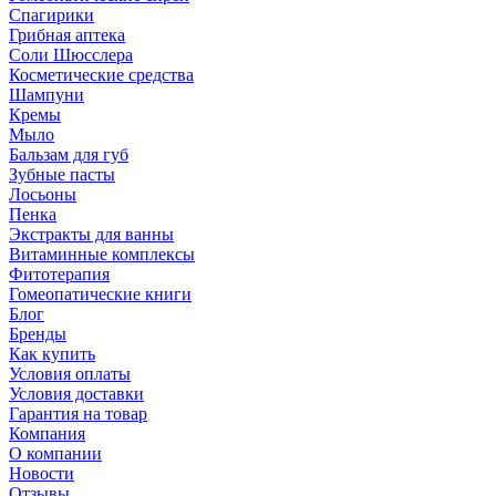
Спагирики
Грибная аптека
Соли Шюсслера
Косметические средства
Шампуни
Кремы
Мыло
Бальзам для губ
Зубные пасты
Лосьоны
Пенка
Экстракты для ванны
Витаминные комплексы
Фитотерапия
Гомеопатические книги
Блог
Бренды
Как купить
Условия оплаты
Условия доставки
Гарантия на товар
Компания
О компании
Новости
Отзывы