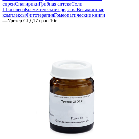
спреи
Спагирики
Грибная аптека
Соли
Шюсслера
Косметические средства
Витаминные
комплексы
Фитотерапия
Гомеопатические книги
—
Уретер Gl Д17 гран.10г