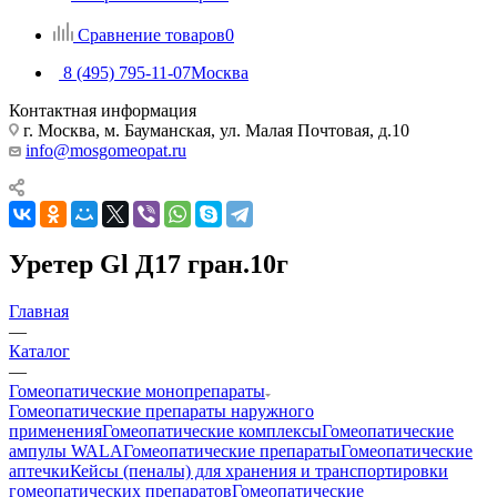
Сравнение товаров
0
8 (495) 795-11-07
Москва
Контактная информация
г. Москва, м. Бауманская, ул. Малая Почтовая, д.10
info@mosgomeopat.ru
Уретер Gl Д17 гран.10г
Главная
—
Каталог
—
Гомеопатические монопрепараты
Гомеопатические препараты наружного
применения
Гомеопатические комплексы
Гомеопатические
ампулы WALA
Гомеопатические препараты
Гомеопатические
аптечки
Кейсы (пеналы) для хранения и транспортировки
гомеопатических препаратов
Гомеопатические