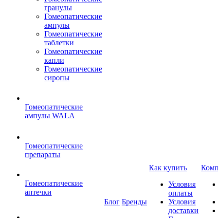
гранулы
Гомеопатические
ампулы
Гомеопатические
таблетки
Гомеопатические
капли
Гомеопатические
сиропы
Гомеопатические
ампулы WALA
Гомеопатические
препараты
Как купить
Комп
Гомеопатические
Условия
аптечки
оплаты
Блог
Бренды
Условия
доставки