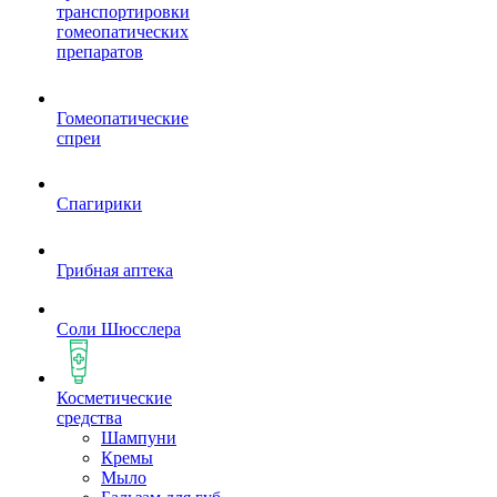
транспортировки
гомеопатических
препаратов
Гомеопатические
спреи
Спагирики
Грибная аптека
Соли Шюсслера
Косметические
средства
Шампуни
Кремы
Мыло