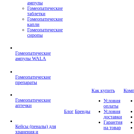
ампулы
Гомеопатические
таблетки
Гомеопатические
капли
Гомеопатические
сиропы
Гомеопатические
ампулы WALA
Гомеопатические
препараты
Как купить
Комп
Гомеопатические
Условия
аптечки
оплаты
Блог
Бренды
Условия
доставки
Гарантия
Кейсы (пеналы) для
на товар
хранения и