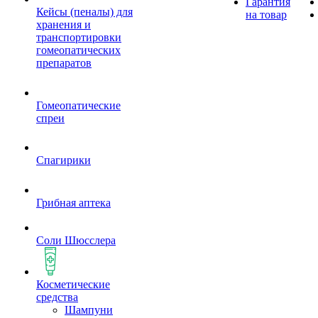
Гарантия
Кейсы (пеналы) для
на товар
хранения и
транспортировки
гомеопатических
препаратов
Гомеопатические
спреи
Спагирики
Грибная аптека
Соли Шюсслера
Косметические
средства
Шампуни