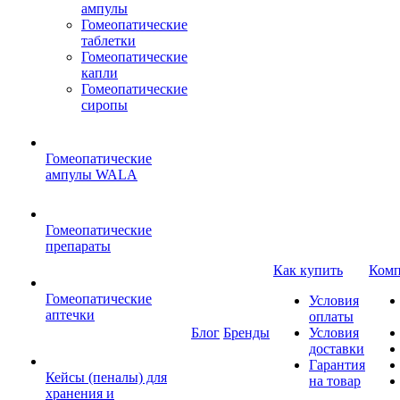
ампулы
Гомеопатические
таблетки
Гомеопатические
капли
Гомеопатические
сиропы
Гомеопатические
ампулы WALA
Гомеопатические
препараты
Как купить
Комп
Гомеопатические
Условия
аптечки
оплаты
Блог
Бренды
Условия
доставки
Гарантия
Кейсы (пеналы) для
на товар
хранения и