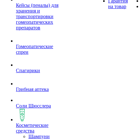
Гарантия
Кейсы (пеналы) для
на товар
хранения и
транспортировки
гомеопатических
препаратов
Гомеопатические
спреи
Спагирики
Грибная аптека
Соли Шюсслера
Косметические
средства
Шампуни