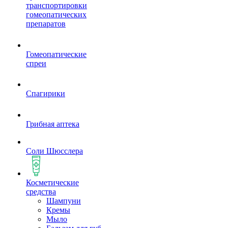
транспортировки
гомеопатических
препаратов
Гомеопатические
спреи
Спагирики
Грибная аптека
Соли Шюсслера
Косметические
средства
Шампуни
Кремы
Мыло