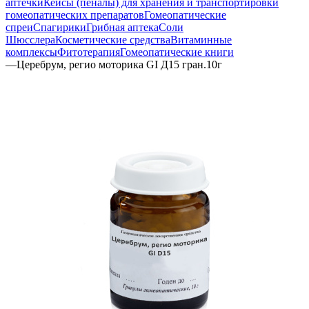
аптечки
Кейсы (пеналы) для хранения и транспортировки
гомеопатических препаратов
Гомеопатические
спреи
Спагирики
Грибная аптека
Соли
Шюсслера
Косметические средства
Витаминные
комплексы
Фитотерапия
Гомеопатические книги
—
Церебрум, регио моторика GI Д15 гран.10г