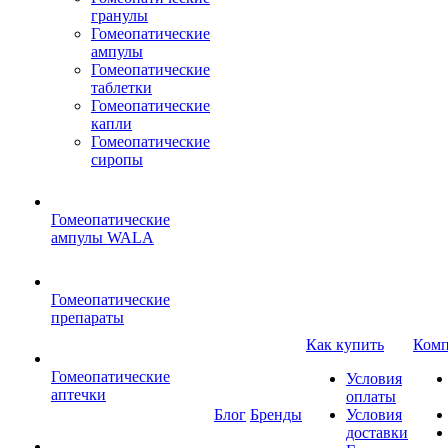
гранулы
Гомеопатические
ампулы
Гомеопатические
таблетки
Гомеопатические
капли
Гомеопатические
сиропы
Гомеопатические
ампулы WALA
Гомеопатические
препараты
Как купить
Комп
Гомеопатические
Условия
аптечки
оплаты
Блог
Бренды
Условия
доставки