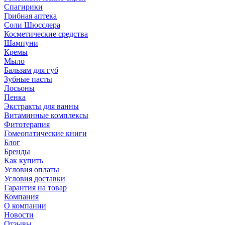
Спагирики
Грибная аптека
Соли Шюсслера
Косметические средства
Шампуни
Кремы
Мыло
Бальзам для губ
Зубные пасты
Лосьоны
Пенка
Экстракты для ванны
Витаминные комплексы
Фитотерапия
Гомеопатические книги
Блог
Бренды
Как купить
Условия оплаты
Условия доставки
Гарантия на товар
Компания
О компании
Новости
Отзывы