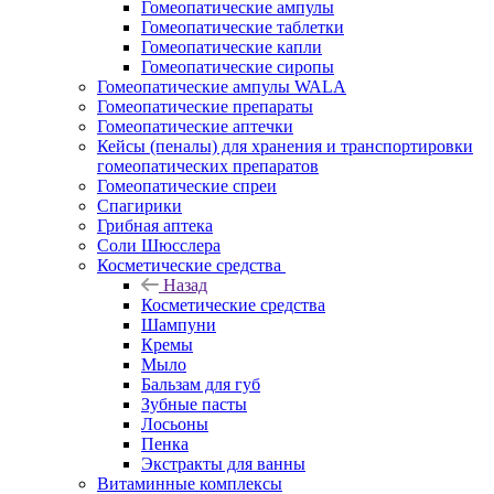
Гомеопатические ампулы
Гомеопатические таблетки
Гомеопатические капли
Гомеопатические сиропы
Гомеопатические ампулы WALA
Гомеопатические препараты
Гомеопатические аптечки
Кейсы (пеналы) для хранения и транспортировки
гомеопатических препаратов
Гомеопатические спреи
Спагирики
Грибная аптека
Соли Шюсслера
Косметические средства
Назад
Косметические средства
Шампуни
Кремы
Мыло
Бальзам для губ
Зубные пасты
Лосьоны
Пенка
Экстракты для ванны
Витаминные комплексы