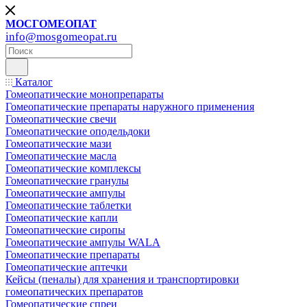
МОСГОМЕОПАТ
info@mosgomeopat.ru
Каталог
Гомеопатические монопрепараты
Гомеопатические препараты наружного применения
Гомеопатические свечи
Гомеопатические оподельдоки
Гомеопатические мази
Гомеопатические масла
Гомеопатические комплексы
Гомеопатические гранулы
Гомеопатические ампулы
Гомеопатические таблетки
Гомеопатические капли
Гомеопатические сиропы
Гомеопатические ампулы WALA
Гомеопатические препараты
Гомеопатические аптечки
Кейсы (пеналы) для хранения и транспортировки
гомеопатических препаратов
Гомеопатические спреи