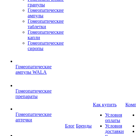
гранулы
Гомеопатические
ампулы
Гомеопатические
таблетки
Гомеопатические
капли
Гомеопатические
сиропы
Гомеопатические
ампулы WALA
Гомеопатические
препараты
Как купить
Комп
Гомеопатические
Условия
аптечки
оплаты
Блог
Бренды
Условия
доставки