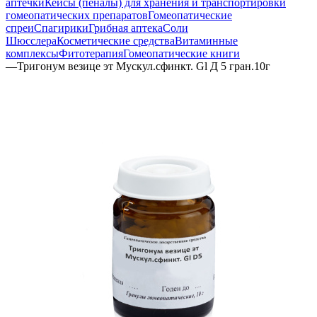
аптечки
Кейсы (пеналы) для хранения и транспортировки
гомеопатических препаратов
Гомеопатические
спреи
Спагирики
Грибная аптека
Соли
Шюсслера
Косметические средства
Витаминные
комплексы
Фитотерапия
Гомеопатические книги
—
Тригонум везице эт Мускул.сфинкт. Gl Д 5 гран.10г