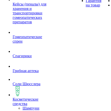
Гарантия
Кейсы (пеналы) для
на товар
хранения и
транспортировки
гомеопатических
препаратов
Гомеопатические
спреи
Спагирики
Грибная аптека
Соли Шюсслера
Косметические
средства
Шампуни