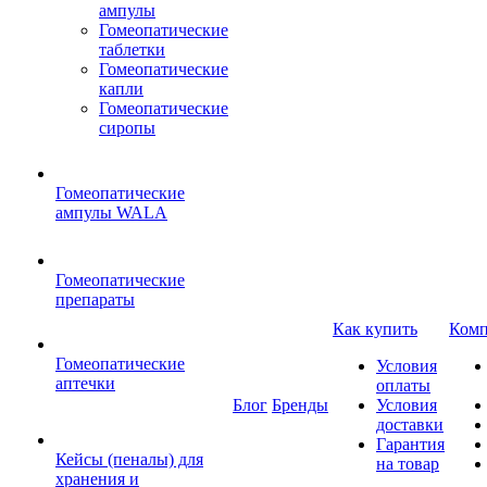
ампулы
Гомеопатические
таблетки
Гомеопатические
капли
Гомеопатические
сиропы
Гомеопатические
ампулы WALA
Гомеопатические
препараты
Как купить
Комп
Гомеопатические
Условия
аптечки
оплаты
Блог
Бренды
Условия
доставки
Гарантия
Кейсы (пеналы) для
на товар
хранения и