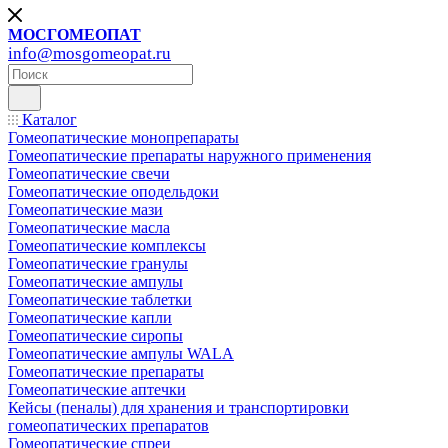
МОСГОМЕОПАТ
info@mosgomeopat.ru
Каталог
Гомеопатические монопрепараты
Гомеопатические препараты наружного применения
Гомеопатические свечи
Гомеопатические оподельдоки
Гомеопатические мази
Гомеопатические масла
Гомеопатические комплексы
Гомеопатические гранулы
Гомеопатические ампулы
Гомеопатические таблетки
Гомеопатические капли
Гомеопатические сиропы
Гомеопатические ампулы WALA
Гомеопатические препараты
Гомеопатические аптечки
Кейсы (пеналы) для хранения и транспортировки
гомеопатических препаратов
Гомеопатические спреи