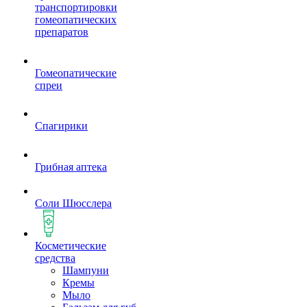
транспортировки
гомеопатических
препаратов
Гомеопатические
спреи
Спагирики
Грибная аптека
Соли Шюсслера
Косметические
средства
Шампуни
Кремы
Мыло