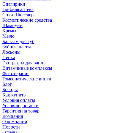
Спагирики
Грибная аптека
Соли Шюсслера
Косметические средства
Шампуни
Кремы
Мыло
Бальзам для губ
Зубные пасты
Лосьоны
Пенка
Экстракты для ванны
Витаминные комплексы
Фитотерапия
Гомеопатические книги
Блог
Бренды
Как купить
Условия оплаты
Условия доставки
Гарантия на товар
Компания
О компании
Новости
Отзывы