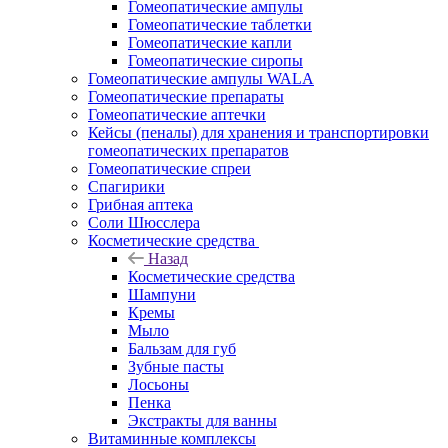
Гомеопатические ампулы
Гомеопатические таблетки
Гомеопатические капли
Гомеопатические сиропы
Гомеопатические ампулы WALA
Гомеопатические препараты
Гомеопатические аптечки
Кейсы (пеналы) для хранения и транспортировки
гомеопатических препаратов
Гомеопатические спреи
Спагирики
Грибная аптека
Соли Шюсслера
Косметические средства
Назад
Косметические средства
Шампуни
Кремы
Мыло
Бальзам для губ
Зубные пасты
Лосьоны
Пенка
Экстракты для ванны
Витаминные комплексы