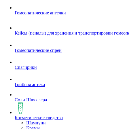
Гомеопатические аптечки
Кейсы (пеналы) для хранения и транспортировки гомеоп
Гомеопатические спреи
Спагирики
Грибная аптека
Соли Шюсслера
Косметические средства
Шампуни
Кремы