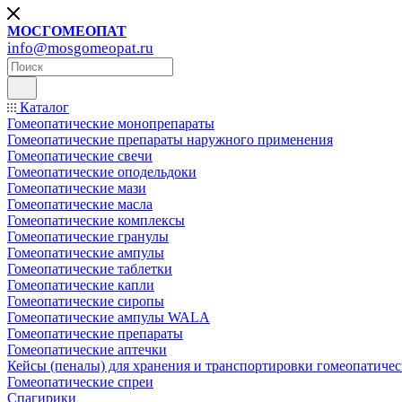
МОСГОМЕОПАТ
info@mosgomeopat.ru
Каталог
Гомеопатические монопрепараты
Гомеопатические препараты наружного применения
Гомеопатические свечи
Гомеопатические оподельдоки
Гомеопатические мази
Гомеопатические масла
Гомеопатические комплексы
Гомеопатические гранулы
Гомеопатические ампулы
Гомеопатические таблетки
Гомеопатические капли
Гомеопатические сиропы
Гомеопатические ампулы WALA
Гомеопатические препараты
Гомеопатические аптечки
Кейсы (пеналы) для хранения и транспортировки гомеопатичес
Гомеопатические спреи
Спагирики