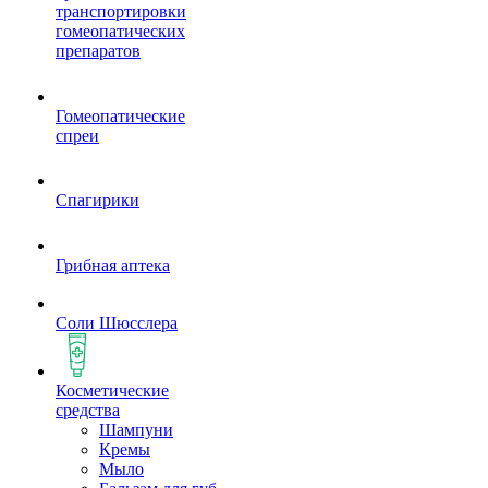
транспортировки
гомеопатических
препаратов
Гомеопатические
спреи
Спагирики
Грибная аптека
Соли Шюсслера
Косметические
средства
Шампуни
Кремы
Мыло