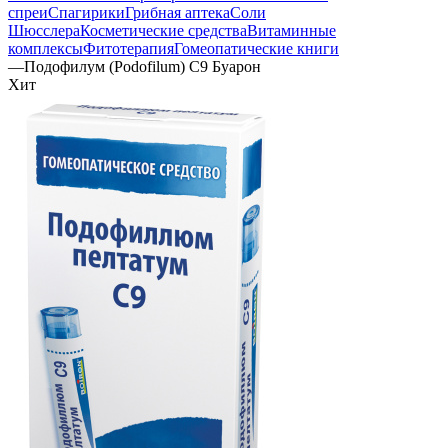
спреи
Спагирики
Грибная аптека
Соли
Шюсслера
Косметические средства
Витаминные
комплексы
Фитотерапия
Гомеопатические книги
—
Подофилум (Podofilum) C9 Буарон
Хит