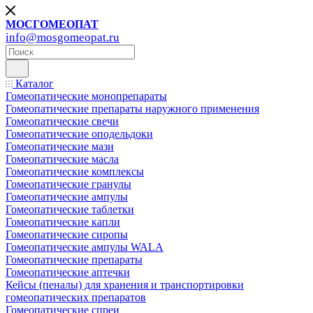
МОСГОМЕОПАТ
info@mosgomeopat.ru
Каталог
Гомеопатические монопрепараты
Гомеопатические препараты наружного применения
Гомеопатические свечи
Гомеопатические оподельдоки
Гомеопатические мази
Гомеопатические масла
Гомеопатические комплексы
Гомеопатические гранулы
Гомеопатические ампулы
Гомеопатические таблетки
Гомеопатические капли
Гомеопатические сиропы
Гомеопатические ампулы WALA
Гомеопатические препараты
Гомеопатические аптечки
Кейсы (пеналы) для хранения и транспортировки
гомеопатических препаратов
Гомеопатические спреи