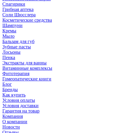
Спагирики
Грибная аптека
Соли Шюсслера
Косметические средства
Шампуни
Кремы
Мыло
Бальзам для губ
Зубные пасты
Лосьоны
Пенка
Экстракты для ванны
Витаминные комплексы
Фитотерапия
Гомеопатические книги
Блог
Бренды
Как купить
Условия оплаты
Условия доставки
Гарантия на товар
Компания
О компании
Новости
Отзывы