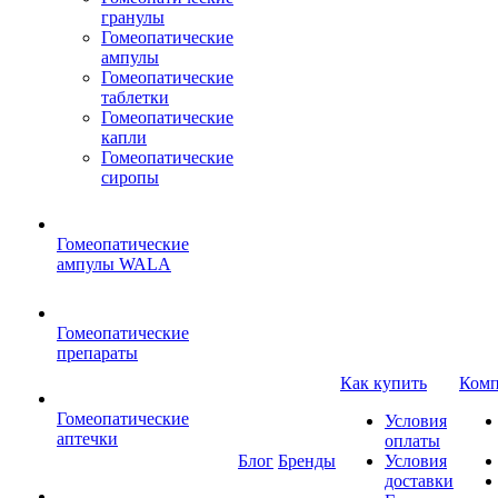
гранулы
Гомеопатические
ампулы
Гомеопатические
таблетки
Гомеопатические
капли
Гомеопатические
сиропы
Гомеопатические
ампулы WALA
Гомеопатические
препараты
Как купить
Комп
Гомеопатические
Условия
аптечки
оплаты
Блог
Бренды
Условия
доставки