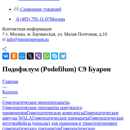
Сравнение товаров
0
8 (495) 795-11-07
Москва
Контактная информация
г. Москва, м. Бауманская, ул. Малая Почтовая, д.10
info@mosgomeopat.ru
Подофилум (Podofilum) C9 Буарон
Главная
—
Каталог
—
Гомеопатические монопрепараты
Гомеопатические препараты наружного
применения
Гомеопатические комплексы
Гомеопатические
ампулы WALA
Гомеопатические препараты
Гомеопатические
аптечки
Кейсы (пеналы) для хранения и транспортировки
гомеопатических препаратов
Гомеопатические