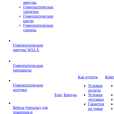
ампулы
Гомеопатические
таблетки
Гомеопатические
капли
Гомеопатические
сиропы
Гомеопатические
ампулы WALA
Гомеопатические
препараты
Как купить
Комп
Гомеопатические
Условия
аптечки
оплаты
Блог
Бренды
Условия
доставки
Гарантия
Кейсы (пеналы) для
на товар
хранения и