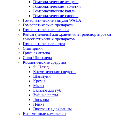
Гомеопатические ампулы
Гомеопатические таблетки
Гомеопатические капли
Гомеопатические сиропы
Гомеопатические ампулы WALA
Гомеопатические препараты
Гомеопатические аптечки
Кейсы (пеналы) для хранения и транспортировки
гомеопатических препаратов
Гомеопатические спреи
Спагирики
Грибная аптека
Соли Шюсслера
Косметические средства
Назад
Косметические средства
Шампуни
Кремы
Мыло
Бальзам для губ
Зубные пасты
Лосьоны
Пенка
Экстракты для ванны
Витаминные комплексы