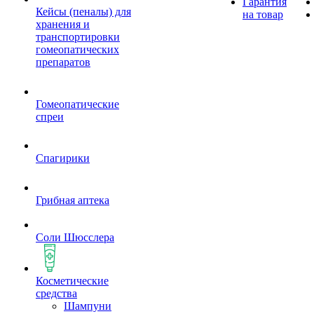
Гарантия
Кейсы (пеналы) для
на товар
хранения и
транспортировки
гомеопатических
препаратов
Гомеопатические
спреи
Спагирики
Грибная аптека
Соли Шюсслера
Косметические
средства
Шампуни