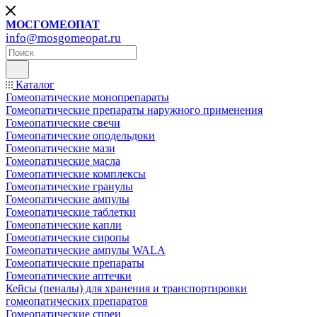
МОСГОМЕОПАТ
info@mosgomeopat.ru
Каталог
Гомеопатические монопрепараты
Гомеопатические препараты наружного применения
Гомеопатические свечи
Гомеопатические оподельдоки
Гомеопатические мази
Гомеопатические масла
Гомеопатические комплексы
Гомеопатические гранулы
Гомеопатические ампулы
Гомеопатические таблетки
Гомеопатические капли
Гомеопатические сиропы
Гомеопатические ампулы WALA
Гомеопатические препараты
Гомеопатические аптечки
Кейсы (пеналы) для хранения и транспортировки
гомеопатических препаратов
Гомеопатические спреи