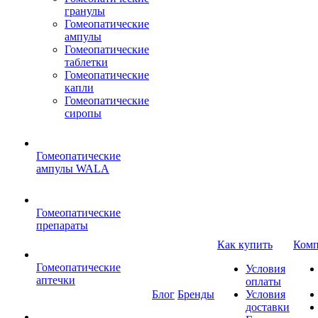
гранулы
Гомеопатические
ампулы
Гомеопатические
таблетки
Гомеопатические
капли
Гомеопатические
сиропы
Гомеопатические
ампулы WALA
Гомеопатические
препараты
Как купить
Комп
Гомеопатические
Условия
аптечки
оплаты
Блог
Бренды
Условия
доставки