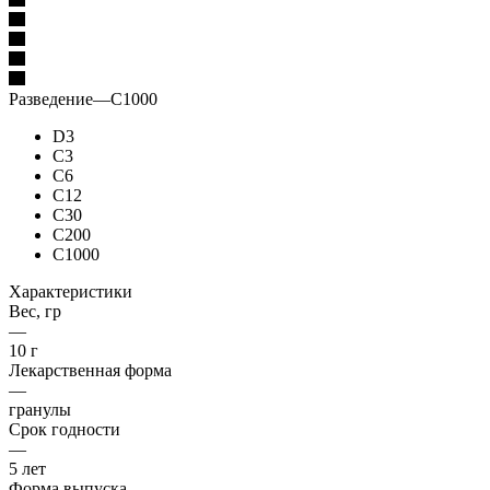
Разведение
—
C1000
D3
C3
C6
C12
C30
C200
C1000
Характеристики
Вес, гр
—
10 г
Лекарственная форма
—
гранулы
Срок годности
—
5 лет
Форма выпуска