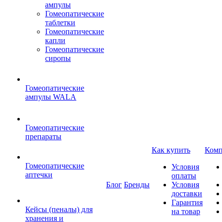
ампулы
Гомеопатические
таблетки
Гомеопатические
капли
Гомеопатические
сиропы
Гомеопатические
ампулы WALA
Гомеопатические
препараты
Как купить
Комп
Гомеопатические
Условия
аптечки
оплаты
Блог
Бренды
Условия
доставки
Гарантия
Кейсы (пеналы) для
на товар
хранения и