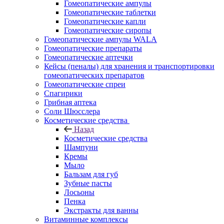
Гомеопатические ампулы
Гомеопатические таблетки
Гомеопатические капли
Гомеопатические сиропы
Гомеопатические ампулы WALA
Гомеопатические препараты
Гомеопатические аптечки
Кейсы (пеналы) для хранения и транспортировки
гомеопатических препаратов
Гомеопатические спреи
Спагирики
Грибная аптека
Соли Шюсслера
Косметические средства
Назад
Косметические средства
Шампуни
Кремы
Мыло
Бальзам для губ
Зубные пасты
Лосьоны
Пенка
Экстракты для ванны
Витаминные комплексы