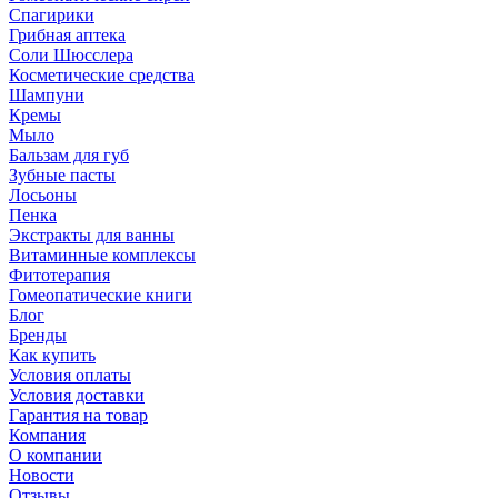
Спагирики
Грибная аптека
Соли Шюсслера
Косметические средства
Шампуни
Кремы
Мыло
Бальзам для губ
Зубные пасты
Лосьоны
Пенка
Экстракты для ванны
Витаминные комплексы
Фитотерапия
Гомеопатические книги
Блог
Бренды
Как купить
Условия оплаты
Условия доставки
Гарантия на товар
Компания
О компании
Новости
Отзывы