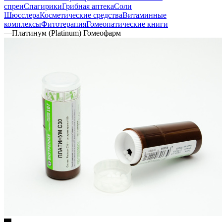
спреи
Спагирики
Грибная аптека
Соли
Шюсслера
Косметические средства
Витаминные
комплексы
Фитотерапия
Гомеопатические книги
—
Платинум (Platinum) Гомеофарм