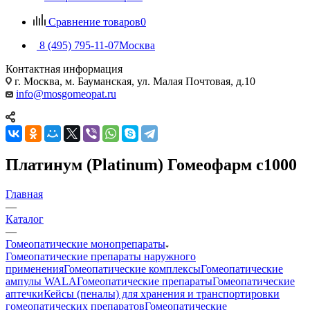
Сравнение товаров
0
8 (495) 795-11-07
Москва
Контактная информация
г. Москва, м. Бауманская, ул. Малая Почтовая, д.10
info@mosgomeopat.ru
Платинум (Platinum) Гомеофарм c1000
Главная
—
Каталог
—
Гомеопатические монопрепараты
Гомеопатические препараты наружного
применения
Гомеопатические комплексы
Гомеопатические
ампулы WALA
Гомеопатические препараты
Гомеопатические
аптечки
Кейсы (пеналы) для хранения и транспортировки
гомеопатических препаратов
Гомеопатические