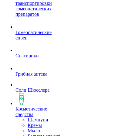
транспортировки
гомеопатических
препаратов
Гомеопатические
спреи
Спагирики
Грибная аптека
Соли Шюсслера
Косметические
средства
Шампуни
Кремы
Мыло