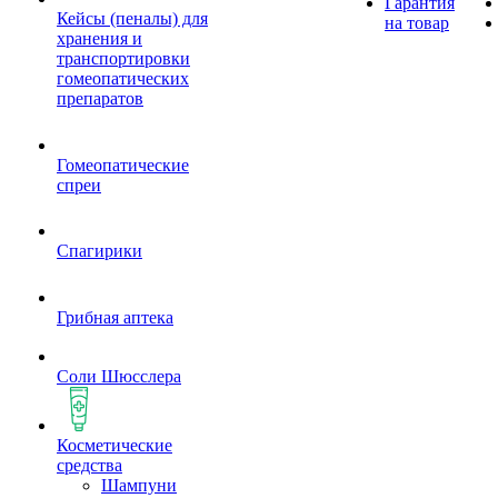
Гарантия
Кейсы (пеналы) для
на товар
хранения и
транспортировки
гомеопатических
препаратов
Гомеопатические
спреи
Спагирики
Грибная аптека
Соли Шюсслера
Косметические
средства
Шампуни