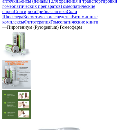
аптечки
Кейсы (пеналы) для хранения и транспортировки
гомеопатических препаратов
Гомеопатические
спреи
Спагирики
Грибная аптека
Соли
Шюсслера
Косметические средства
Витаминные
комплексы
Фитотерапия
Гомеопатические книги
—
Пирогениум (Pyrogenium) Гомеофарм