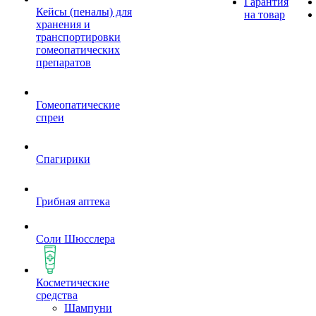
Гарантия
Кейсы (пеналы) для
на товар
хранения и
транспортировки
гомеопатических
препаратов
Гомеопатические
спреи
Спагирики
Грибная аптека
Соли Шюсслера
Косметические
средства
Шампуни