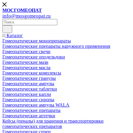
МОСГОМЕОПАТ
info@mosgomeopat.ru
Каталог
Гомеопатические монопрепараты
Гомеопатические препараты наружного применения
Гомеопатические свечи
Гомеопатические оподельдоки
Гомеопатические мази
Гомеопатические масла
Гомеопатические комплексы
Гомеопатические гранулы
Гомеопатические ампулы
Гомеопатические таблетки
Гомеопатические капли
Гомеопатические сиропы
Гомеопатические ампулы WALA
Гомеопатические препараты
Гомеопатические аптечки
Кейсы (пеналы) для хранения и транспортировки
гомеопатических препаратов
Гомеопатические спреи