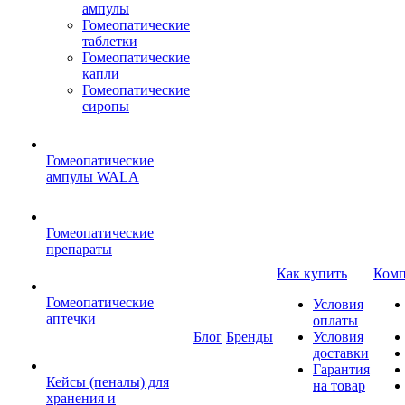
ампулы
Гомеопатические
таблетки
Гомеопатические
капли
Гомеопатические
сиропы
Гомеопатические
ампулы WALA
Гомеопатические
препараты
Как купить
Комп
Гомеопатические
Условия
аптечки
оплаты
Блог
Бренды
Условия
доставки
Гарантия
Кейсы (пеналы) для
на товар
хранения и