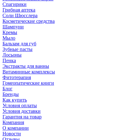
Спагирики
Грибная аптека
Соли Шюсслера
Косметические средства
Шампуни
Кремы
Мыло
Бальзам для губ
Зубные пасты
Лосьоны
Пенка
Экстракты для ванны
Витаминные комплексы
Фитотерапия
Гомеопатические книги
Блог
Бренды
Как купить
Условия оплаты
Условия доставки
Гарантия на товар
Компания
О компании
Новости
Отзывы