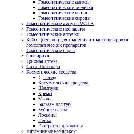
Гомеопатические ампулы
Гомеопатические таблетки
Гомеопатические капли
Гомеопатические сиропы
Гомеопатические ампулы WALA
Гомеопатические препараты
Гомеопатические аптечки
Кейсы (пеналы) для хранения и транспортировки
гомеопатических препаратов
Гомеопатические спреи
Спагирики
Грибная аптека
Соли Шюсслера
Косметические средства
Назад
Косметические средства
Шампуни
Кремы
Мыло
Бальзам для губ
Зубные пасты
Лосьоны
Пенка
Экстракты для ванны
Витаминные комплексы