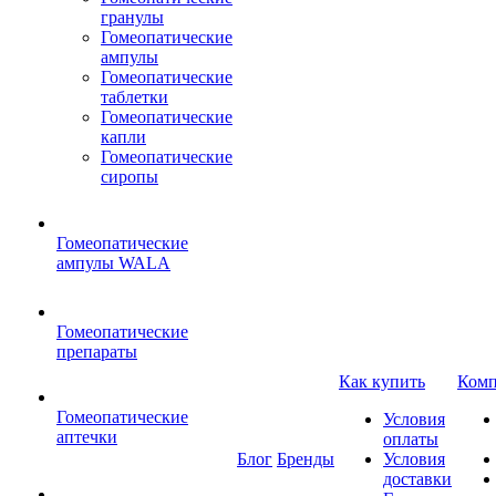
гранулы
Гомеопатические
ампулы
Гомеопатические
таблетки
Гомеопатические
капли
Гомеопатические
сиропы
Гомеопатические
ампулы WALA
Гомеопатические
препараты
Как купить
Комп
Гомеопатические
Условия
аптечки
оплаты
Блог
Бренды
Условия
доставки