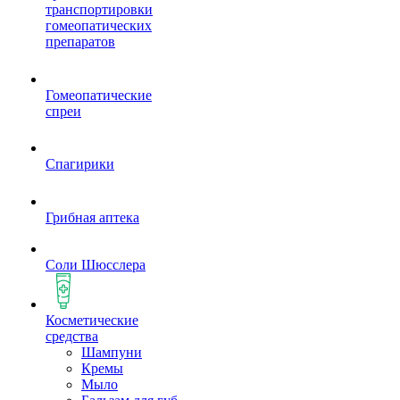
транспортировки
гомеопатических
препаратов
Гомеопатические
спреи
Спагирики
Грибная аптека
Соли Шюсслера
Косметические
средства
Шампуни
Кремы
Мыло