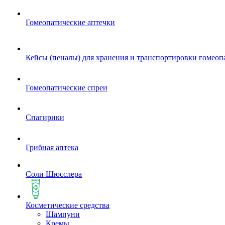
Гомеопатические аптечки
Кейсы (пеналы) для хранения и транспортировки гомеоп
Гомеопатические спреи
Спагирики
Грибная аптека
Соли Шюсслера
Косметические средства
Шампуни
Кремы