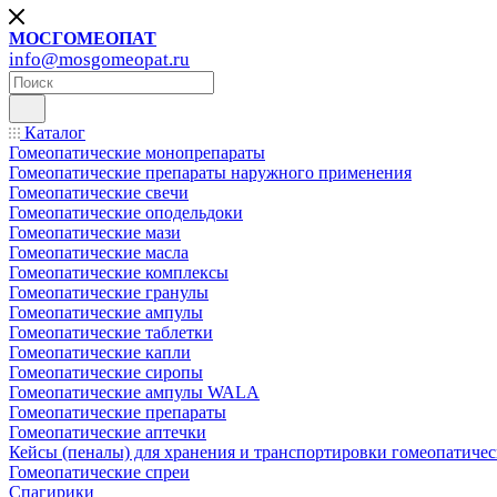
МОСГОМЕОПАТ
info@mosgomeopat.ru
Каталог
Гомеопатические монопрепараты
Гомеопатические препараты наружного применения
Гомеопатические свечи
Гомеопатические оподельдоки
Гомеопатические мази
Гомеопатические масла
Гомеопатические комплексы
Гомеопатические гранулы
Гомеопатические ампулы
Гомеопатические таблетки
Гомеопатические капли
Гомеопатические сиропы
Гомеопатические ампулы WALA
Гомеопатические препараты
Гомеопатические аптечки
Кейсы (пеналы) для хранения и транспортировки гомеопатичес
Гомеопатические спреи
Спагирики