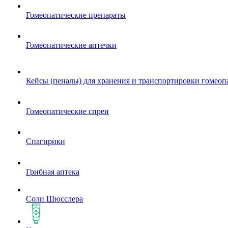
Гомеопатические препараты
Гомеопатические аптечки
Кейсы (пеналы) для хранения и транспортировки гомеоп
Гомеопатические спреи
Спагирики
Грибная аптека
Соли Шюсслера