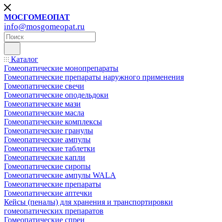
МОСГОМЕОПАТ
info@mosgomeopat.ru
Каталог
Гомеопатические монопрепараты
Гомеопатические препараты наружного применения
Гомеопатические свечи
Гомеопатические оподельдоки
Гомеопатические мази
Гомеопатические масла
Гомеопатические комплексы
Гомеопатические гранулы
Гомеопатические ампулы
Гомеопатические таблетки
Гомеопатические капли
Гомеопатические сиропы
Гомеопатические ампулы WALA
Гомеопатические препараты
Гомеопатические аптечки
Кейсы (пеналы) для хранения и транспортировки
гомеопатических препаратов
Гомеопатические спреи