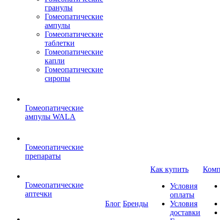
гранулы
Гомеопатические
ампулы
Гомеопатические
таблетки
Гомеопатические
капли
Гомеопатические
сиропы
Гомеопатические
ампулы WALA
Гомеопатические
препараты
Как купить
Комп
Гомеопатические
Условия
аптечки
оплаты
Блог
Бренды
Условия
доставки