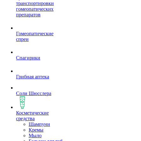
транспортировки
гомеопатических
препаратов
Гомеопатические
спреи
Спагирики
Грибная аптека
Соли Шюсслера
Косметические
средства
Шампуни
Кремы
Мыло