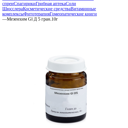
спреи
Спагирики
Грибная аптека
Соли
Шюсслера
Косметические средства
Витаминные
комплексы
Фитотерапия
Гомеопатические книги
—
Мезенхим Gl Д 5 гран.10г