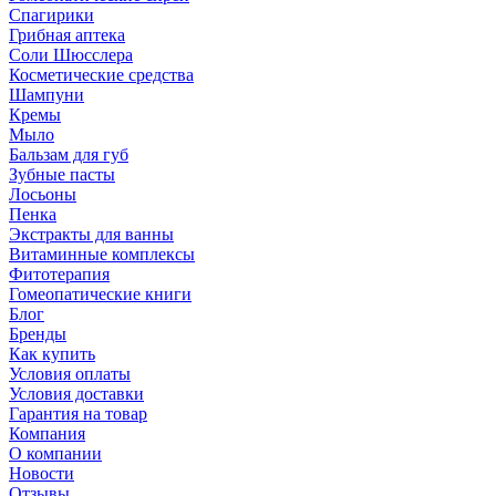
Спагирики
Грибная аптека
Соли Шюсслера
Косметические средства
Шампуни
Кремы
Мыло
Бальзам для губ
Зубные пасты
Лосьоны
Пенка
Экстракты для ванны
Витаминные комплексы
Фитотерапия
Гомеопатические книги
Блог
Бренды
Как купить
Условия оплаты
Условия доставки
Гарантия на товар
Компания
О компании
Новости
Отзывы