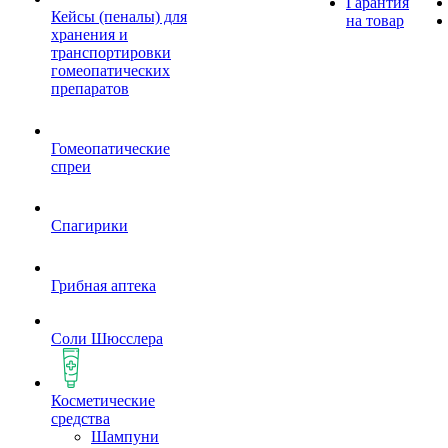
Гарантия
Кейсы (пеналы) для
на товар
хранения и
транспортировки
гомеопатических
препаратов
Гомеопатические
спреи
Спагирики
Грибная аптека
Соли Шюсслера
Косметические
средства
Шампуни