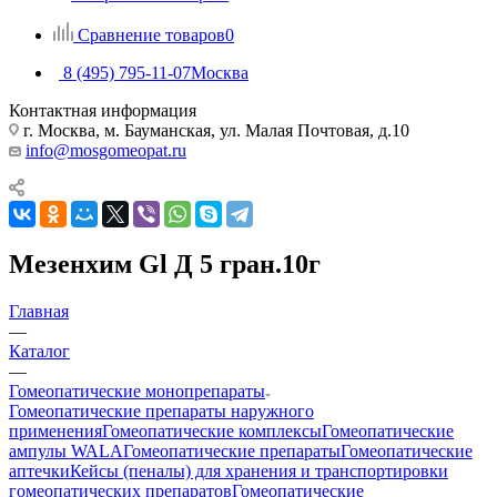
Сравнение товаров
0
8 (495) 795-11-07
Москва
Контактная информация
г. Москва, м. Бауманская, ул. Малая Почтовая, д.10
info@mosgomeopat.ru
Мезенхим Gl Д 5 гран.10г
Главная
—
Каталог
—
Гомеопатические монопрепараты
Гомеопатические препараты наружного
применения
Гомеопатические комплексы
Гомеопатические
ампулы WALA
Гомеопатические препараты
Гомеопатические
аптечки
Кейсы (пеналы) для хранения и транспортировки
гомеопатических препаратов
Гомеопатические