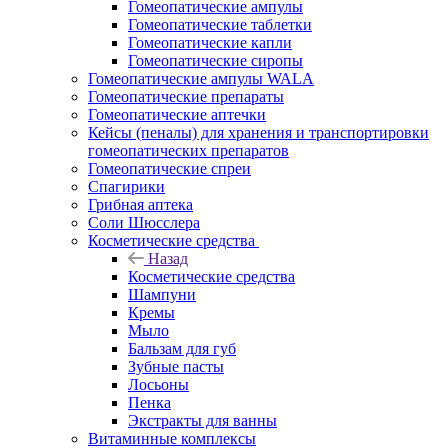
Гомеопатические ампулы
Гомеопатические таблетки
Гомеопатические капли
Гомеопатические сиропы
Гомеопатические ампулы WALA
Гомеопатические препараты
Гомеопатические аптечки
Кейсы (пеналы) для хранения и транспортировки
гомеопатических препаратов
Гомеопатические спреи
Спагирики
Грибная аптека
Соли Шюсслера
Косметические средства
Назад
Косметические средства
Шампуни
Кремы
Мыло
Бальзам для губ
Зубные пасты
Лосьоны
Пенка
Экстракты для ванны
Витаминные комплексы