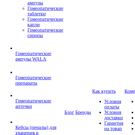
ампулы
Гомеопатические
таблетки
Гомеопатические
капли
Гомеопатические
сиропы
Гомеопатические
ампулы WALA
Гомеопатические
препараты
Как купить
Комп
Гомеопатические
Условия
аптечки
оплаты
Блог
Бренды
Условия
доставки
Гарантия
Кейсы (пеналы) для
на товар
хранения и