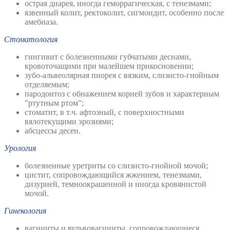
острая диарея, иногда геморрагическая, с тенезмами;
язвенный колит, ректоколит, сигмоидит, особенно после
амебиаза.
Стоматология
гингивит с болезненными губчатыми деснами,
кровоточащими при малейшем прикосновении;
зубо-альвеолярная пиорея с вязким, слизисто-гнойным
отделяемым;
пародонтоз с обнажением корней зубов и характерным
"ртутным ртом";
стоматит, в т.ч. афтозный, с поверхностными
вялотекущими эрозиями;
абсцессы десен.
Урология
болезненные уретриты со слизисто-гнойной мочой;
цистит, сопровождающийся жжением, тенезмами,
дизурией, темноокрашенной и иногда кровянистой
мочой.
Гинекология
вагиниты и вульвовагиниты, сопровождающиеся