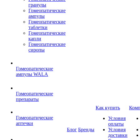
гранулы
Гомеопатические
ампулы
Гомеопатические
таблетки
Гомеопатические
капли
Гомеопатические
сиропы
Гомеопатические
ампулы WALA
Гомеопатические
препараты
Как купить
Комп
Гомеопатические
Условия
аптечки
оплаты
Блог
Бренды
Условия
доставки