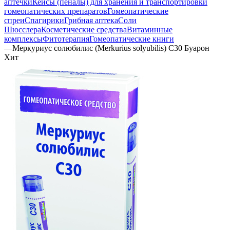
аптечки
Кейсы (пеналы) для хранения и транспортировки
гомеопатических препаратов
Гомеопатические
спреи
Спагирики
Грибная аптека
Соли
Шюсслера
Косметические средства
Витаминные
комплексы
Фитотерапия
Гомеопатические книги
—
Меркуриус солюбилис (Merkurius solyubilis) C30 Буарон
Хит