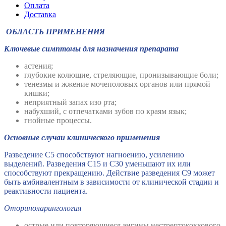
Оплата
Доставка
ОБЛАСТЬ ПРИМЕНЕНИЯ
Ключевые симптомы для назначения препарата
астения;
глубокие колющие, стреляющие, пронизывающие боли;
тенезмы и жжение мочеполовых органов или прямой
кишки;
неприятный запах изо рта;
набухший, с отпечатками зубов по краям язык;
гнойные процессы.
Основные случаи клинического применения
Разведение С5 способствуют нагноению, усилению
выделений. Разведения С15 и С30 уменьшают их или
способствуют прекращению. Действие разведения С9 может
быть амбивалентным в зависимости от клинической стадии и
реактивности пациента.
Оториноларингология
острые или повторяющиеся ангины нестрептококкового