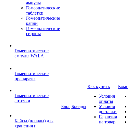
ампулы
Гомеопатические
таблетки
Гомеопатические
капли
Гомеопатические
сиропы
Гомеопатические
ампулы WALA
Гомеопатические
препараты
Как купить
Комп
Гомеопатические
Условия
аптечки
оплаты
Блог
Бренды
Условия
доставки
Гарантия
Кейсы (пеналы) для
на товар
хранения и