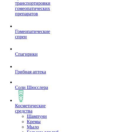
транспортировки
гомеопатических
препаратов
Гомеопатические
спреи
Спагирики
Грибная аптека
Соли Шюсслера
Косметические
средства
Шампуни
Кремы
Мыло