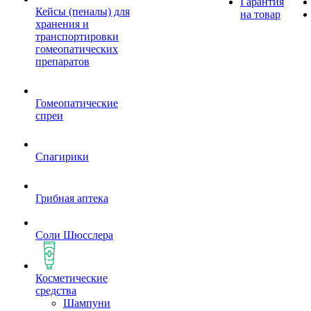
Гарантия
Кейсы (пеналы) для
на товар
хранения и
транспортировки
гомеопатических
препаратов
Гомеопатические
спреи
Спагирики
Грибная аптека
Соли Шюсслера
Косметические
средства
Шампуни