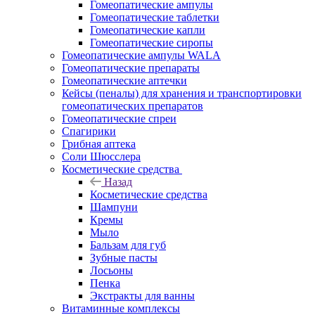
Гомеопатические ампулы
Гомеопатические таблетки
Гомеопатические капли
Гомеопатические сиропы
Гомеопатические ампулы WALA
Гомеопатические препараты
Гомеопатические аптечки
Кейсы (пеналы) для хранения и транспортировки
гомеопатических препаратов
Гомеопатические спреи
Спагирики
Грибная аптека
Соли Шюсслера
Косметические средства
Назад
Косметические средства
Шампуни
Кремы
Мыло
Бальзам для губ
Зубные пасты
Лосьоны
Пенка
Экстракты для ванны
Витаминные комплексы