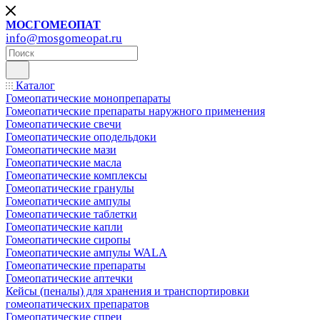
МОСГОМЕОПАТ
info@mosgomeopat.ru
Каталог
Гомеопатические монопрепараты
Гомеопатические препараты наружного применения
Гомеопатические свечи
Гомеопатические оподельдоки
Гомеопатические мази
Гомеопатические масла
Гомеопатические комплексы
Гомеопатические гранулы
Гомеопатические ампулы
Гомеопатические таблетки
Гомеопатические капли
Гомеопатические сиропы
Гомеопатические ампулы WALA
Гомеопатические препараты
Гомеопатические аптечки
Кейсы (пеналы) для хранения и транспортировки
гомеопатических препаратов
Гомеопатические спреи