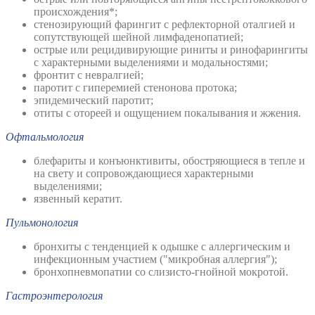
происхождения*;
стенозирующий фарингит с рефлекторной оталгией и
сопутствующей шейной лимфаденопатией;
острые или рецидивирующие риниты и ринофарингиты
с характерными выделениями и модальностями;
фронтит с невралгией;
паротит с гиперемией стенонова протока;
эпидемический паротит;
отиты с отореей и ощущением покалывания и жжения.
Офтальмология
блефариты и конъюнктивиты, обостряющиеся в тепле и
на свету и сопровождающиеся характерными
выделениями;
язвенный кератит.
Пульмонология
бронхиты с тенденцией к одышке с аллергическим и
инфекционным участием ("микробная аллергия");
бронхопневмопатии со слизисто-гнойной мокротой.
Гастроэнтерология