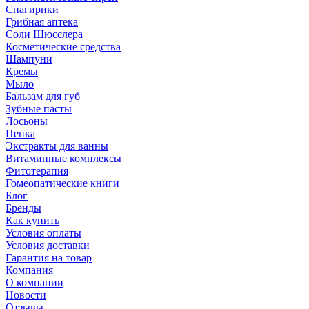
Спагирики
Грибная аптека
Соли Шюсслера
Косметические средства
Шампуни
Кремы
Мыло
Бальзам для губ
Зубные пасты
Лосьоны
Пенка
Экстракты для ванны
Витаминные комплексы
Фитотерапия
Гомеопатические книги
Блог
Бренды
Как купить
Условия оплаты
Условия доставки
Гарантия на товар
Компания
О компании
Новости
Отзывы