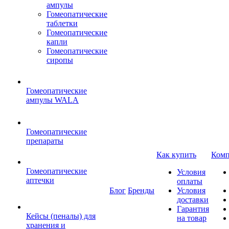
ампулы
Гомеопатические
таблетки
Гомеопатические
капли
Гомеопатические
сиропы
Гомеопатические
ампулы WALA
Гомеопатические
препараты
Как купить
Комп
Гомеопатические
Условия
аптечки
оплаты
Блог
Бренды
Условия
доставки
Гарантия
Кейсы (пеналы) для
на товар
хранения и