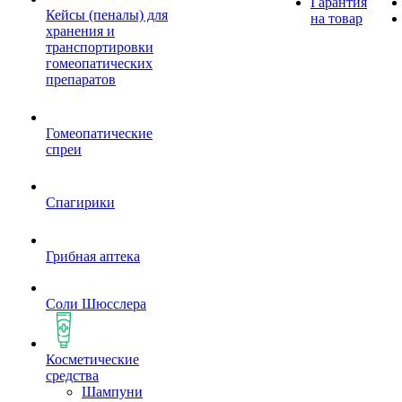
Гарантия
Кейсы (пеналы) для
на товар
хранения и
транспортировки
гомеопатических
препаратов
Гомеопатические
спреи
Спагирики
Грибная аптека
Соли Шюсслера
Косметические
средства
Шампуни