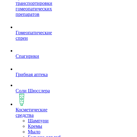
транспортировки
гомеопатических
препаратов
Гомеопатические
спреи
Спагирики
Грибная аптека
Соли Шюсслера
Косметические
средства
Шампуни
Кремы
Мыло