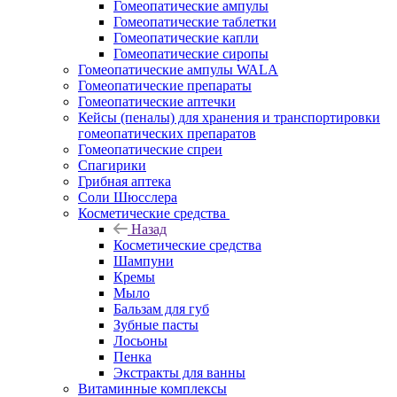
Гомеопатические ампулы
Гомеопатические таблетки
Гомеопатические капли
Гомеопатические сиропы
Гомеопатические ампулы WALA
Гомеопатические препараты
Гомеопатические аптечки
Кейсы (пеналы) для хранения и транспортировки
гомеопатических препаратов
Гомеопатические спреи
Спагирики
Грибная аптека
Соли Шюсслера
Косметические средства
Назад
Косметические средства
Шампуни
Кремы
Мыло
Бальзам для губ
Зубные пасты
Лосьоны
Пенка
Экстракты для ванны
Витаминные комплексы