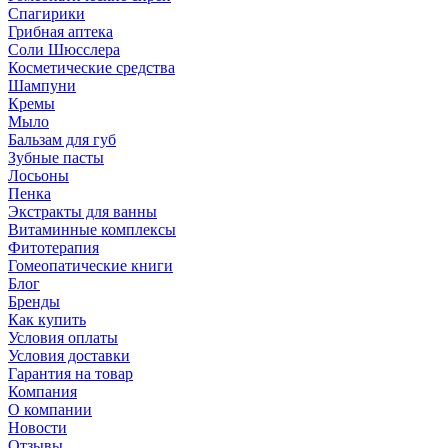
Спагирики
Грибная аптека
Соли Шюсслера
Косметические средства
Шампуни
Кремы
Мыло
Бальзам для губ
Зубные пасты
Лосьоны
Пенка
Экстракты для ванны
Витаминные комплексы
Фитотерапия
Гомеопатические книги
Блог
Бренды
Как купить
Условия оплаты
Условия доставки
Гарантия на товар
Компания
О компании
Новости
Отзывы