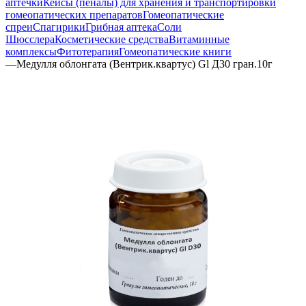
аптечки
Кейсы (пеналы) для хранения и транспортировки
гомеопатических препаратов
Гомеопатические
спреи
Спагирики
Грибная аптека
Соли
Шюсслера
Косметические средства
Витаминные
комплексы
Фитотерапия
Гомеопатические книги
—
Медулля облонгата (Вентрик.квартус) Gl Д30 гран.10г