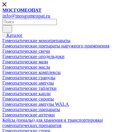
МОСГОМЕОПАТ
info@mosgomeopat.ru
Каталог
Гомеопатические монопрепараты
Гомеопатические препараты наружного применения
Гомеопатические свечи
Гомеопатические оподельдоки
Гомеопатические мази
Гомеопатические масла
Гомеопатические комплексы
Гомеопатические гранулы
Гомеопатические ампулы
Гомеопатические таблетки
Гомеопатические капли
Гомеопатические сиропы
Гомеопатические ампулы WALA
Гомеопатические препараты
Гомеопатические аптечки
Кейсы (пеналы) для хранения и транспортировки
гомеопатических препаратов
Гомеопатические спреи