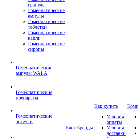
гранулы
Гомеопатические
ампулы
Гомеопатические
таблетки
Гомеопатические
капли
Гомеопатические
сиропы
Гомеопатические
ампулы WALA
Гомеопатические
препараты
Как купить
Комп
Гомеопатические
Условия
аптечки
оплаты
Блог
Бренды
Условия
доставки