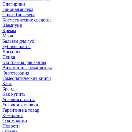
Спагирики
Грибная аптека
Соли Шюсслера
Косметические средства
Шампуни
Кремы
Мыло
Бальзам для губ
Зубные пасты
Лосьоны
Пенка
Экстракты для ванны
Витаминные комплексы
Фитотерапия
Гомеопатические книги
Блог
Бренды
Как купить
Условия оплаты
Условия доставки
Гарантия на товар
Компания
О компании
Новости
Отзывы