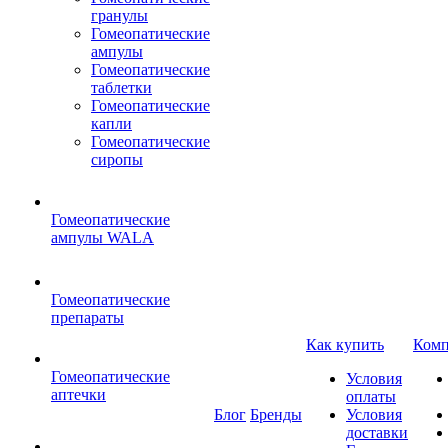
гранулы
Гомеопатические
ампулы
Гомеопатические
таблетки
Гомеопатические
капли
Гомеопатические
сиропы
Гомеопатические
ампулы WALA
Гомеопатические
препараты
Как купить
Комп
Гомеопатические
Условия
аптечки
оплаты
Блог
Бренды
Условия
доставки