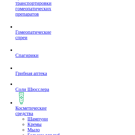
транспортировки
гомеопатических
препаратов
Гомеопатические
спреи
Спагирики
Грибная аптека
Соли Шюсслера
Косметические
средства
Шампуни
Кремы
Мыло