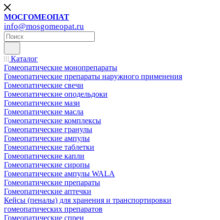
МОСГОМЕОПАТ
info@mosgomeopat.ru
Каталог
Гомеопатические монопрепараты
Гомеопатические препараты наружного применения
Гомеопатические свечи
Гомеопатические оподельдоки
Гомеопатические мази
Гомеопатические масла
Гомеопатические комплексы
Гомеопатические гранулы
Гомеопатические ампулы
Гомеопатические таблетки
Гомеопатические капли
Гомеопатические сиропы
Гомеопатические ампулы WALA
Гомеопатические препараты
Гомеопатические аптечки
Кейсы (пеналы) для хранения и транспортировки
гомеопатических препаратов
Гомеопатические спреи