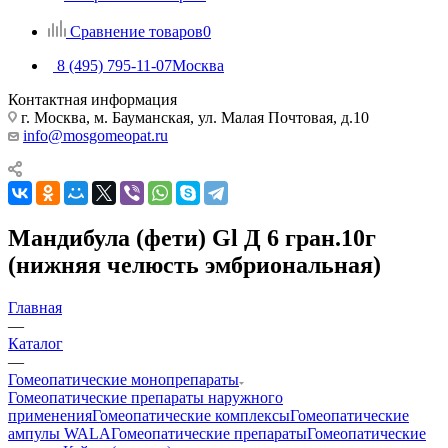
Сравнение товаров
0
8 (495) 795-11-07
Москва
Контактная информация
г. Москва, м. Бауманская, ул. Малая Почтовая, д.10
info@mosgomeopat.ru
Мандибула (фети) Gl Д 6 гран.10г
(нижняя челюсть эмбриональная)
Главная
—
Каталог
—
Гомеопатические монопрепараты
Гомеопатические препараты наружного
применения
Гомеопатические комплексы
Гомеопатические
ампулы WALA
Гомеопатические препараты
Гомеопатические