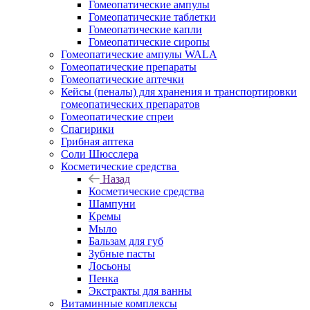
Гомеопатические ампулы
Гомеопатические таблетки
Гомеопатические капли
Гомеопатические сиропы
Гомеопатические ампулы WALA
Гомеопатические препараты
Гомеопатические аптечки
Кейсы (пеналы) для хранения и транспортировки
гомеопатических препаратов
Гомеопатические спреи
Спагирики
Грибная аптека
Соли Шюсслера
Косметические средства
Назад
Косметические средства
Шампуни
Кремы
Мыло
Бальзам для губ
Зубные пасты
Лосьоны
Пенка
Экстракты для ванны
Витаминные комплексы