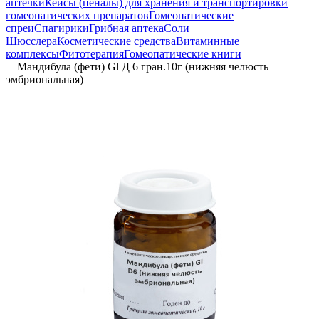
аптечки
Кейсы (пеналы) для хранения и транспортировки
гомеопатических препаратов
Гомеопатические
спреи
Спагирики
Грибная аптека
Соли
Шюсслера
Косметические средства
Витаминные
комплексы
Фитотерапия
Гомеопатические книги
—
Мандибула (фети) Gl Д 6 гран.10г (нижняя челюсть
эмбриональная)