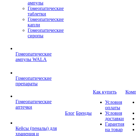
ампулы
Гомеопатические
таблетки
Гомеопатические
капли
Гомеопатические
сиропы
Гомеопатические
ампулы WALA
Гомеопатические
препараты
Как купить
Комп
Гомеопатические
Условия
аптечки
оплаты
Блог
Бренды
Условия
доставки
Гарантия
Кейсы (пеналы) для
на товар
хранения и