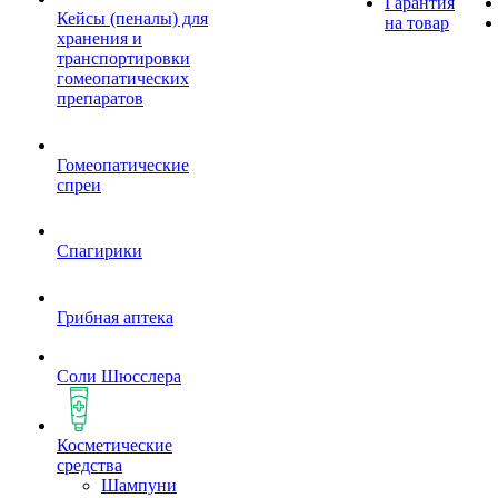
Гарантия
Кейсы (пеналы) для
на товар
хранения и
транспортировки
гомеопатических
препаратов
Гомеопатические
спреи
Спагирики
Грибная аптека
Соли Шюсслера
Косметические
средства
Шампуни