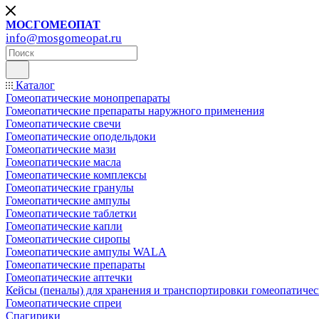
МОСГОМЕОПАТ
info@mosgomeopat.ru
Каталог
Гомеопатические монопрепараты
Гомеопатические препараты наружного применения
Гомеопатические свечи
Гомеопатические оподельдоки
Гомеопатические мази
Гомеопатические масла
Гомеопатические комплексы
Гомеопатические гранулы
Гомеопатические ампулы
Гомеопатические таблетки
Гомеопатические капли
Гомеопатические сиропы
Гомеопатические ампулы WALA
Гомеопатические препараты
Гомеопатические аптечки
Кейсы (пеналы) для хранения и транспортировки гомеопатичес
Гомеопатические спреи
Спагирики