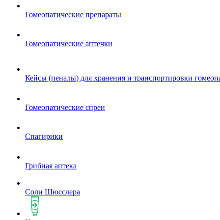
Гомеопатические препараты
Гомеопатические аптечки
Кейсы (пеналы) для хранения и транспортировки гомеоп
Гомеопатические спреи
Спагирики
Грибная аптека
Соли Шюсслера