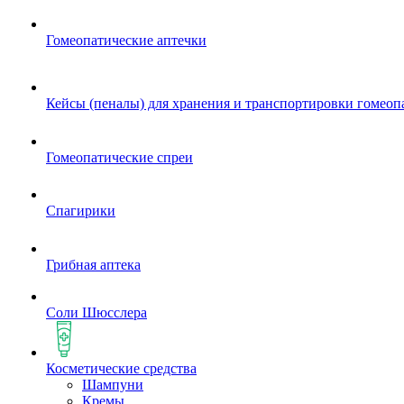
Гомеопатические аптечки
Кейсы (пеналы) для хранения и транспортировки гомеоп
Гомеопатические спреи
Спагирики
Грибная аптека
Соли Шюсслера
Косметические средства
Шампуни
Кремы