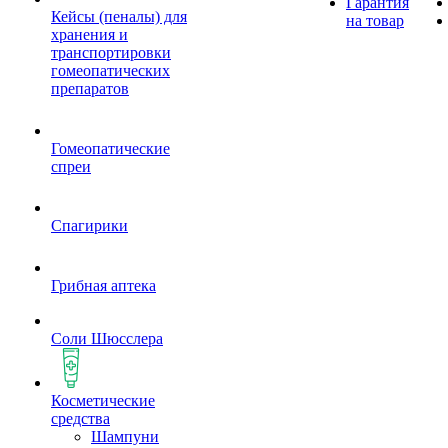
Гарантия
Кейсы (пеналы) для
на товар
хранения и
транспортировки
гомеопатических
препаратов
Гомеопатические
спреи
Спагирики
Грибная аптека
Соли Шюсслера
Косметические
средства
Шампуни