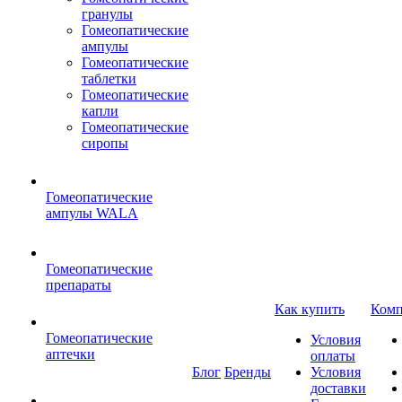
гранулы
Гомеопатические
ампулы
Гомеопатические
таблетки
Гомеопатические
капли
Гомеопатические
сиропы
Гомеопатические
ампулы WALA
Гомеопатические
препараты
Как купить
Комп
Гомеопатические
Условия
аптечки
оплаты
Блог
Бренды
Условия
доставки