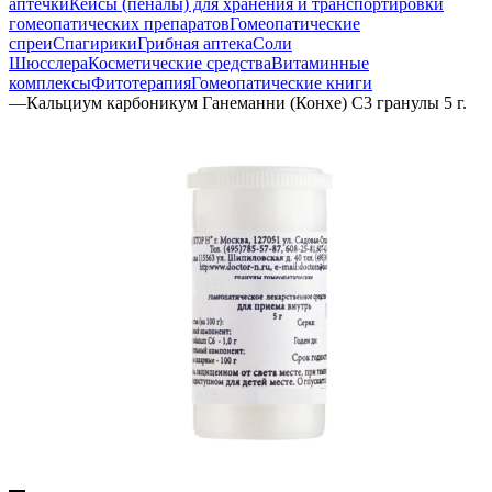
аптечки
Кейсы (пеналы) для хранения и транспортировки
гомеопатических препаратов
Гомеопатические
спреи
Спагирики
Грибная аптека
Соли
Шюсслера
Косметические средства
Витаминные
комплексы
Фитотерапия
Гомеопатические книги
—
Кальциум карбоникум Ганеманни (Конхе) С3 гранулы 5 г.