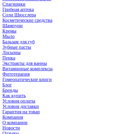
Спагирики
Грибная аптека
Соли Шюсслера
Косметические средства
Шампуни
Кремы
Мыло
Бальзам для губ
Зубные пасты
Лосьоны
Пенка
Экстракты для ванны
Витаминные комплексы
Фитотерапия
Гомеопатические книги
Блог
Бренды
Как купить
Условия оплаты
Условия доставки
Гарантия на товар
Компания
О компании
Новости
Отзывы