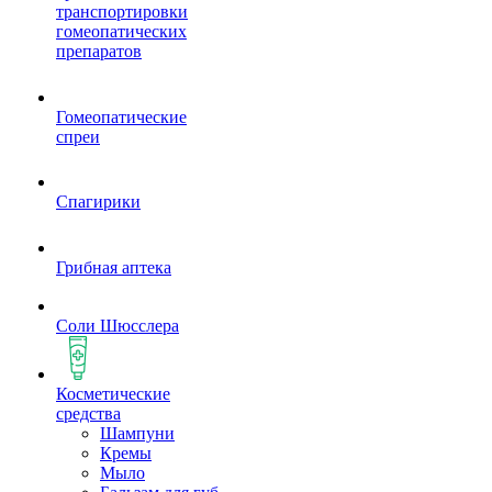
транспортировки
гомеопатических
препаратов
Гомеопатические
спреи
Спагирики
Грибная аптека
Соли Шюсслера
Косметические
средства
Шампуни
Кремы
Мыло