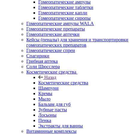
Гомеопатические ампулы
Гомеопатические таблетки
Гомеопатические капли
Гомеопатические сиропы
Гомеопатические ампулы WALA
Гомеопатические препараты
Гомеопатические аптечки
Кейсы (пеналы) для хранения и транспортировки
гомеопатических препаратов
Гомеопатические спреи
Спагирики
Грибная аптека
Соли Шюсслера
Косметические средства
Назад
Косметические средства
Шампуни
Кремы
Мыло
Бальзам для губ
Зубные пасты
Лосьоны
Пенка
Экстракты для ванны
Витаминные комплексы