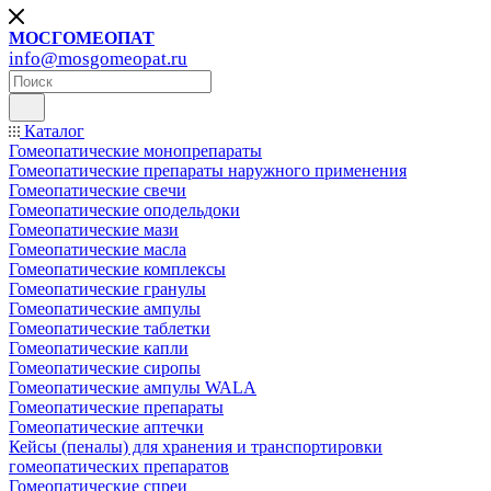
МОСГОМЕОПАТ
info@mosgomeopat.ru
Каталог
Гомеопатические монопрепараты
Гомеопатические препараты наружного применения
Гомеопатические свечи
Гомеопатические оподельдоки
Гомеопатические мази
Гомеопатические масла
Гомеопатические комплексы
Гомеопатические гранулы
Гомеопатические ампулы
Гомеопатические таблетки
Гомеопатические капли
Гомеопатические сиропы
Гомеопатические ампулы WALA
Гомеопатические препараты
Гомеопатические аптечки
Кейсы (пеналы) для хранения и транспортировки
гомеопатических препаратов
Гомеопатические спреи