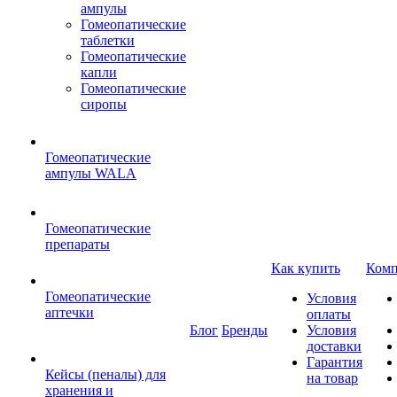
ампулы
Гомеопатические
таблетки
Гомеопатические
капли
Гомеопатические
сиропы
Гомеопатические
ампулы WALA
Гомеопатические
препараты
Как купить
Комп
Гомеопатические
Условия
аптечки
оплаты
Блог
Бренды
Условия
доставки
Гарантия
Кейсы (пеналы) для
на товар
хранения и