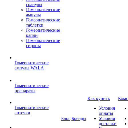
гранулы
Гомеопатические
ампулы
Гомеопатические
таблетки
Гомеопатические
капли
Гомеопатические
сиропы
Гомеопатические
ампулы WALA
Гомеопатические
препараты
Как купить
Комп
Гомеопатические
Условия
аптечки
оплаты
Блог
Бренды
Условия
доставки