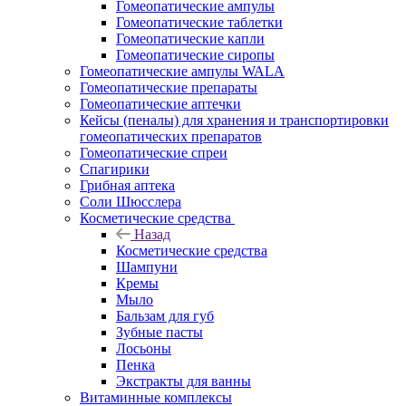
Гомеопатические ампулы
Гомеопатические таблетки
Гомеопатические капли
Гомеопатические сиропы
Гомеопатические ампулы WALA
Гомеопатические препараты
Гомеопатические аптечки
Кейсы (пеналы) для хранения и транспортировки
гомеопатических препаратов
Гомеопатические спреи
Спагирики
Грибная аптека
Соли Шюсслера
Косметические средства
Назад
Косметические средства
Шампуни
Кремы
Мыло
Бальзам для губ
Зубные пасты
Лосьоны
Пенка
Экстракты для ванны
Витаминные комплексы