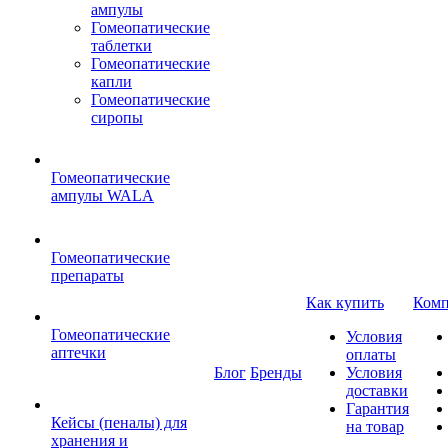
ампулы
Гомеопатические
таблетки
Гомеопатические
капли
Гомеопатические
сиропы
Гомеопатические
ампулы WALA
Гомеопатические
препараты
Как купить
Комп
Гомеопатические
Условия
аптечки
оплаты
Блог
Бренды
Условия
доставки
Гарантия
Кейсы (пеналы) для
на товар
хранения и