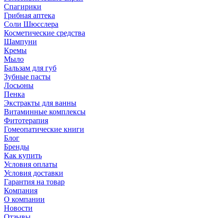
Спагирики
Грибная аптека
Соли Шюсслера
Косметические средства
Шампуни
Кремы
Мыло
Бальзам для губ
Зубные пасты
Лосьоны
Пенка
Экстракты для ванны
Витаминные комплексы
Фитотерапия
Гомеопатические книги
Блог
Бренды
Как купить
Условия оплаты
Условия доставки
Гарантия на товар
Компания
О компании
Новости
Отзывы