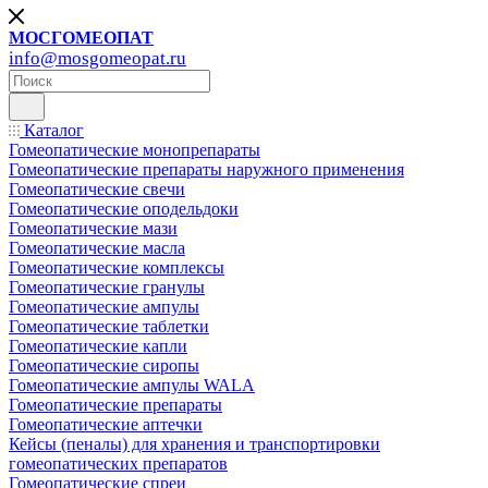
МОСГОМЕОПАТ
info@mosgomeopat.ru
Каталог
Гомеопатические монопрепараты
Гомеопатические препараты наружного применения
Гомеопатические свечи
Гомеопатические оподельдоки
Гомеопатические мази
Гомеопатические масла
Гомеопатические комплексы
Гомеопатические гранулы
Гомеопатические ампулы
Гомеопатические таблетки
Гомеопатические капли
Гомеопатические сиропы
Гомеопатические ампулы WALA
Гомеопатические препараты
Гомеопатические аптечки
Кейсы (пеналы) для хранения и транспортировки
гомеопатических препаратов
Гомеопатические спреи