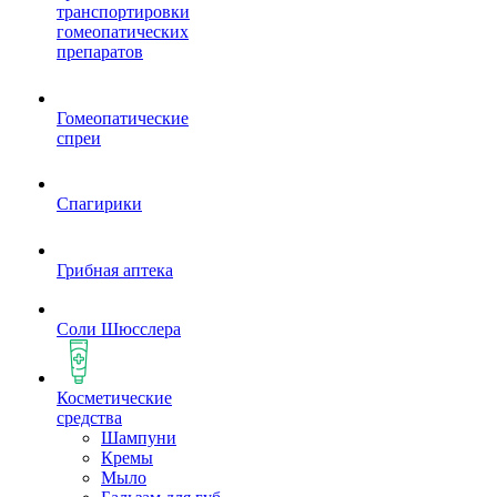
транспортировки
гомеопатических
препаратов
Гомеопатические
спреи
Спагирики
Грибная аптека
Соли Шюсслера
Косметические
средства
Шампуни
Кремы
Мыло