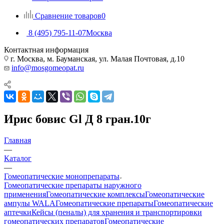
Сравнение товаров
0
8 (495) 795-11-07
Москва
Контактная информация
г. Москва, м. Бауманская, ул. Малая Почтовая, д.10
info@mosgomeopat.ru
Ирис бовис Gl Д 8 гран.10г
Главная
—
Каталог
—
Гомеопатические монопрепараты
Гомеопатические препараты наружного
применения
Гомеопатические комплексы
Гомеопатические
ампулы WALA
Гомеопатические препараты
Гомеопатические
аптечки
Кейсы (пеналы) для хранения и транспортировки
гомеопатических препаратов
Гомеопатические