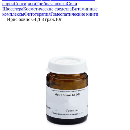
спреи
Спагирики
Грибная аптека
Соли
Шюсслера
Косметические средства
Витаминные
комплексы
Фитотерапия
Гомеопатические книги
—
Ирис бовис Gl Д 8 гран.10г