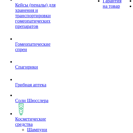
Гарантия
Кейсы (пеналы) для
на товар
хранения и
транспортировки
гомеопатических
препаратов
Гомеопатические
спреи
Спагирики
Грибная аптека
Соли Шюсслера
Косметические
средства
Шампуни