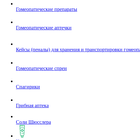
Гомеопатические препараты
Гомеопатические аптечки
Кейсы (пеналы) для хранения и транспортировки гомеоп
Гомеопатические спреи
Спагирики
Грибная аптека
Соли Шюсслера