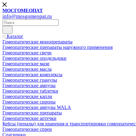
МОСГОМЕОПАТ
info@mosgomeopat.ru
Каталог
Гомеопатические монопрепараты
Гомеопатические препараты наружного применения
Гомеопатические свечи
Гомеопатические оподельдоки
Гомеопатические мази
Гомеопатические масла
Гомеопатические комплексы
Гомеопатические гранулы
Гомеопатические ампулы
Гомеопатические таблетки
Гомеопатические капли
Гомеопатические сиропы
Гомеопатические ампулы WALA
Гомеопатические препараты
Гомеопатические аптечки
Кейсы (пеналы) для хранения и транспортировки гомеопатичес
Гомеопатические спреи
Спагирики