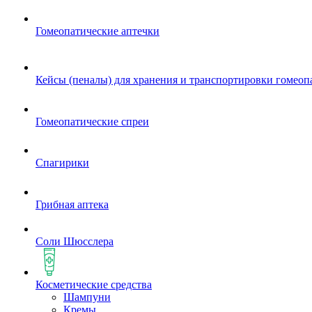
Гомеопатические аптечки
Кейсы (пеналы) для хранения и транспортировки гомеоп
Гомеопатические спреи
Спагирики
Грибная аптека
Соли Шюсслера
Косметические средства
Шампуни
Кремы