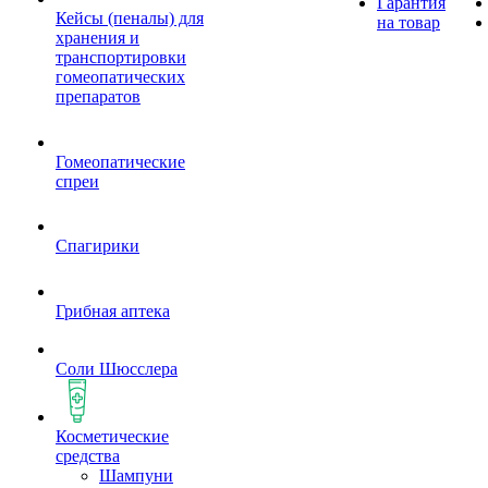
Гарантия
Кейсы (пеналы) для
на товар
хранения и
транспортировки
гомеопатических
препаратов
Гомеопатические
спреи
Спагирики
Грибная аптека
Соли Шюсслера
Косметические
средства
Шампуни