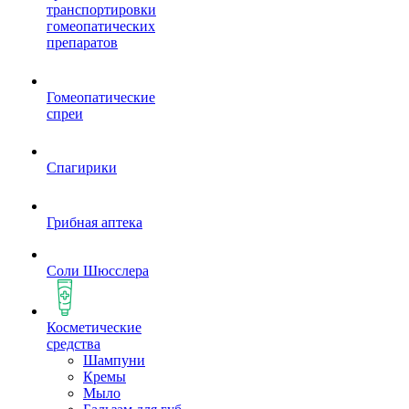
транспортировки
гомеопатических
препаратов
Гомеопатические
спреи
Спагирики
Грибная аптека
Соли Шюсслера
Косметические
средства
Шампуни
Кремы
Мыло