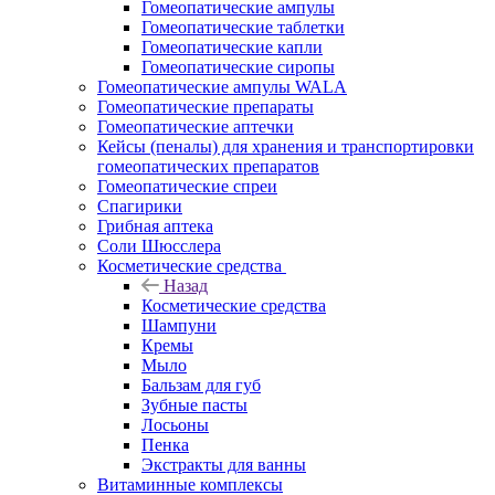
Гомеопатические ампулы
Гомеопатические таблетки
Гомеопатические капли
Гомеопатические сиропы
Гомеопатические ампулы WALA
Гомеопатические препараты
Гомеопатические аптечки
Кейсы (пеналы) для хранения и транспортировки
гомеопатических препаратов
Гомеопатические спреи
Спагирики
Грибная аптека
Соли Шюсслера
Косметические средства
Назад
Косметические средства
Шампуни
Кремы
Мыло
Бальзам для губ
Зубные пасты
Лосьоны
Пенка
Экстракты для ванны
Витаминные комплексы