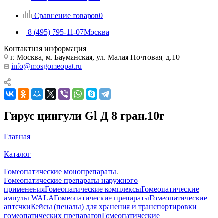
Сравнение товаров
0
8 (495) 795-11-07
Москва
Контактная информация
г. Москва, м. Бауманская, ул. Малая Почтовая, д.10
info@mosgomeopat.ru
Гирус цингули Gl Д 8 гран.10г
Главная
—
Каталог
—
Гомеопатические монопрепараты
Гомеопатические препараты наружного
применения
Гомеопатические комплексы
Гомеопатические
ампулы WALA
Гомеопатические препараты
Гомеопатические
аптечки
Кейсы (пеналы) для хранения и транспортировки
гомеопатических препаратов
Гомеопатические