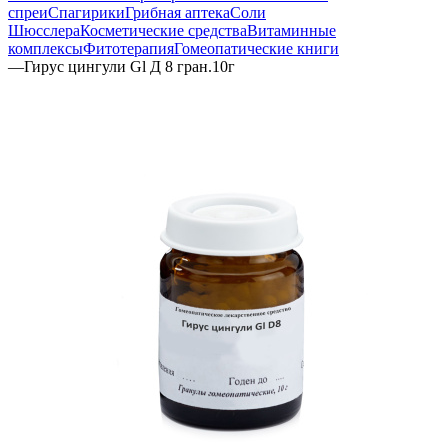
спреи
Спагирики
Грибная аптека
Соли
Шюсслера
Косметические средства
Витаминные
комплексы
Фитотерапия
Гомеопатические книги
—
Гирус цингули Gl Д 8 гран.10г