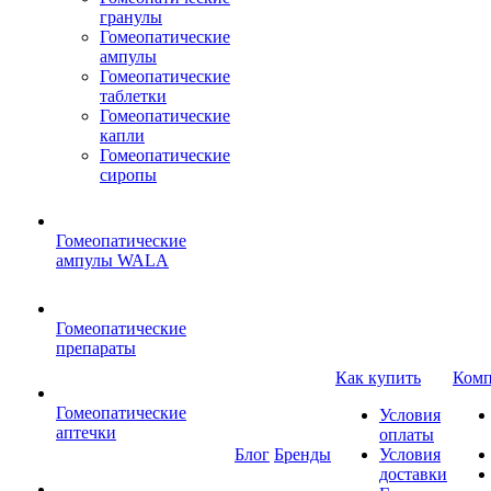
гранулы
Гомеопатические
ампулы
Гомеопатические
таблетки
Гомеопатические
капли
Гомеопатические
сиропы
Гомеопатические
ампулы WALA
Гомеопатические
препараты
Как купить
Комп
Гомеопатические
Условия
аптечки
оплаты
Блог
Бренды
Условия
доставки