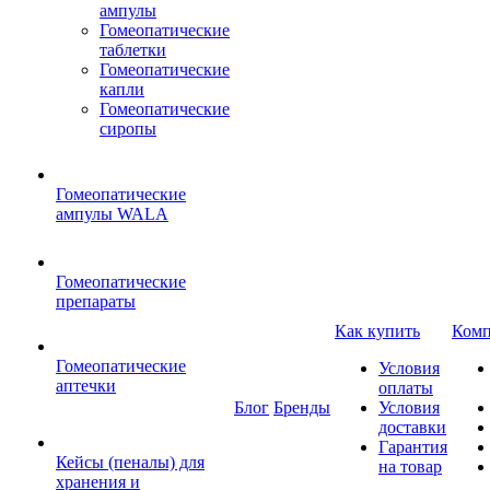
ампулы
Гомеопатические
таблетки
Гомеопатические
капли
Гомеопатические
сиропы
Гомеопатические
ампулы WALA
Гомеопатические
препараты
Как купить
Комп
Гомеопатические
Условия
аптечки
оплаты
Блог
Бренды
Условия
доставки
Гарантия
Кейсы (пеналы) для
на товар
хранения и