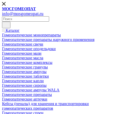
МОСГОМЕОПАТ
info@mosgomeopat.ru
Каталог
Гомеопатические монопрепараты
Гомеопатические препараты наружного применения
Гомеопатические свечи
Гомеопатические оподельдоки
Гомеопатические мази
Гомеопатические масла
Гомеопатические комплексы
Гомеопатические гранулы
Гомеопатические ампулы
Гомеопатические таблетки
Гомеопатические капли
Гомеопатические сиропы
Гомеопатические ампулы WALA
Гомеопатические препараты
Гомеопатические аптечки
Кейсы (пеналы) для хранения и транспортировки
гомеопатических препаратов
Гомеопатические спреи