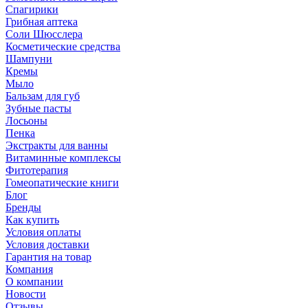
Спагирики
Грибная аптека
Соли Шюсслера
Косметические средства
Шампуни
Кремы
Мыло
Бальзам для губ
Зубные пасты
Лосьоны
Пенка
Экстракты для ванны
Витаминные комплексы
Фитотерапия
Гомеопатические книги
Блог
Бренды
Как купить
Условия оплаты
Условия доставки
Гарантия на товар
Компания
О компании
Новости
Отзывы