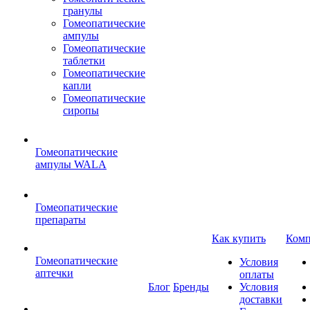
гранулы
Гомеопатические
ампулы
Гомеопатические
таблетки
Гомеопатические
капли
Гомеопатические
сиропы
Гомеопатические
ампулы WALA
Гомеопатические
препараты
Как купить
Комп
Гомеопатические
Условия
аптечки
оплаты
Блог
Бренды
Условия
доставки