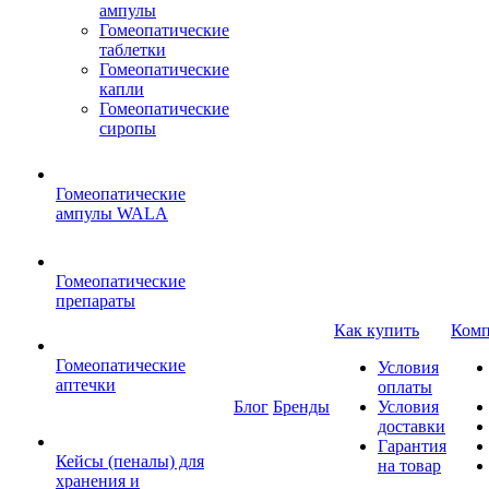
ампулы
Гомеопатические
таблетки
Гомеопатические
капли
Гомеопатические
сиропы
Гомеопатические
ампулы WALA
Гомеопатические
препараты
Как купить
Комп
Гомеопатические
Условия
аптечки
оплаты
Блог
Бренды
Условия
доставки
Гарантия
Кейсы (пеналы) для
на товар
хранения и