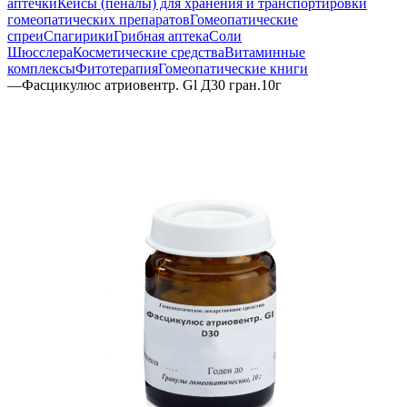
аптечки
Кейсы (пеналы) для хранения и транспортировки
гомеопатических препаратов
Гомеопатические
спреи
Спагирики
Грибная аптека
Соли
Шюсслера
Косметические средства
Витаминные
комплексы
Фитотерапия
Гомеопатические книги
—
Фасцикулюс атриовентр. Gl Д30 гран.10г