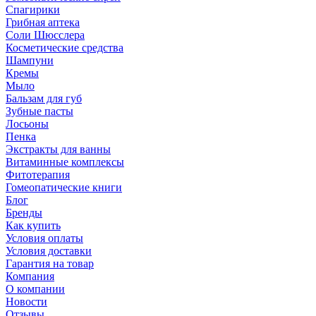
Спагирики
Грибная аптека
Соли Шюсслера
Косметические средства
Шампуни
Кремы
Мыло
Бальзам для губ
Зубные пасты
Лосьоны
Пенка
Экстракты для ванны
Витаминные комплексы
Фитотерапия
Гомеопатические книги
Блог
Бренды
Как купить
Условия оплаты
Условия доставки
Гарантия на товар
Компания
О компании
Новости
Отзывы