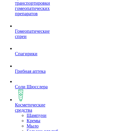
транспортировки
гомеопатических
препаратов
Гомеопатические
спреи
Спагирики
Грибная аптека
Соли Шюсслера
Косметические
средства
Шампуни
Кремы
Мыло