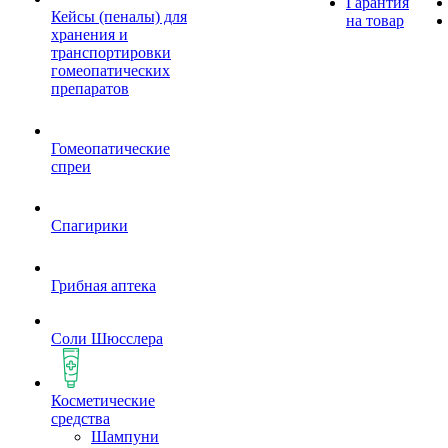
Гарантия
Кейсы (пеналы) для
на товар
хранения и
транспортировки
гомеопатических
препаратов
Гомеопатические
спреи
Спагирики
Грибная аптека
Соли Шюсслера
Косметические
средства
Шампуни