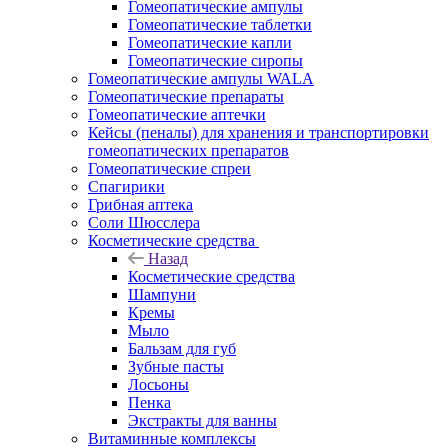
Гомеопатические ампулы
Гомеопатические таблетки
Гомеопатические капли
Гомеопатические сиропы
Гомеопатические ампулы WALA
Гомеопатические препараты
Гомеопатические аптечки
Кейсы (пеналы) для хранения и транспортировки
гомеопатических препаратов
Гомеопатические спреи
Спагирики
Грибная аптека
Соли Шюсслера
Косметические средства
Назад
Косметические средства
Шампуни
Кремы
Мыло
Бальзам для губ
Зубные пасты
Лосьоны
Пенка
Экстракты для ванны
Витаминные комплексы