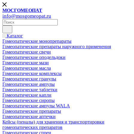
МОСГОМЕОПАТ
info@mosgomeopat.ru
Каталог
Гомеопатические монопрепараты
Гомеопатические препараты наружного применения
Гомеопатические свечи
Гомеопатические оподельдоки
Гомеопатические мази
Гомеопатические масла
Гомеопатические комплексы
Гомеопатические гранулы
Гомеопатические ампулы
Гомеопатические таблетки
Гомеопатические капли
Гомеопатические сиропы
Гомеопатические ампулы WALA
Гомеопатические препараты
Гомеопатические аптечки
Кейсы (пеналы) для хранения и транспортировки
гомеопатических препаратов
Гомеопатические спреи