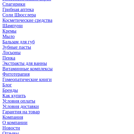
Спагирики
Грибная аптека
Соли Шюсслера
Косметические средства
Шампуни
Кремы
Мыло
Бальзам для губ
Зубные пасты
Лосьоны
Пенка
Экстракты для ванны
Витаминные комплексы
Фитотерапия
Гомеопатические книги
Блог
Бренды
Как купить
Условия оплаты
Условия доставки
Гарантия на товар
Компания
О компании
Новости
Отзывы