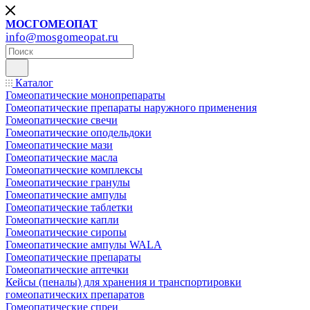
МОСГОМЕОПАТ
info@mosgomeopat.ru
Каталог
Гомеопатические монопрепараты
Гомеопатические препараты наружного применения
Гомеопатические свечи
Гомеопатические оподельдоки
Гомеопатические мази
Гомеопатические масла
Гомеопатические комплексы
Гомеопатические гранулы
Гомеопатические ампулы
Гомеопатические таблетки
Гомеопатические капли
Гомеопатические сиропы
Гомеопатические ампулы WALA
Гомеопатические препараты
Гомеопатические аптечки
Кейсы (пеналы) для хранения и транспортировки
гомеопатических препаратов
Гомеопатические спреи