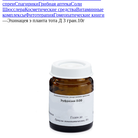
спреи
Спагирики
Грибная аптека
Соли
Шюсслера
Косметические средства
Витаминные
комплексы
Фитотерапия
Гомеопатические книги
—
Эхинацея э планта тота Д 3 гран.10г