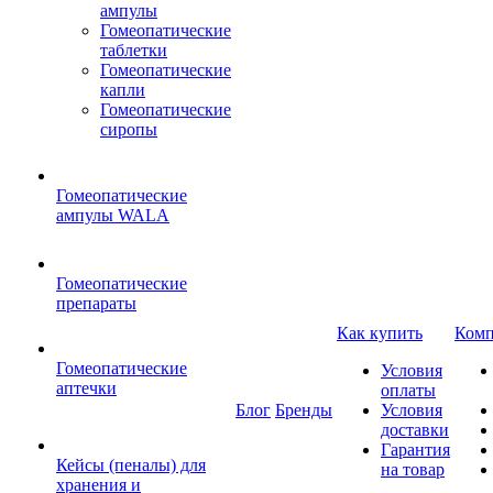
ампулы
Гомеопатические
таблетки
Гомеопатические
капли
Гомеопатические
сиропы
Гомеопатические
ампулы WALA
Гомеопатические
препараты
Как купить
Комп
Гомеопатические
Условия
аптечки
оплаты
Блог
Бренды
Условия
доставки
Гарантия
Кейсы (пеналы) для
на товар
хранения и