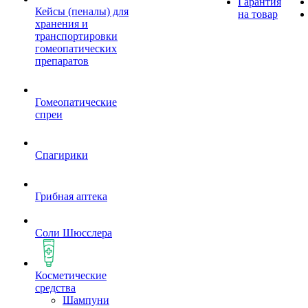
Гарантия
Кейсы (пеналы) для
на товар
хранения и
транспортировки
гомеопатических
препаратов
Гомеопатические
спреи
Спагирики
Грибная аптека
Соли Шюсслера
Косметические
средства
Шампуни