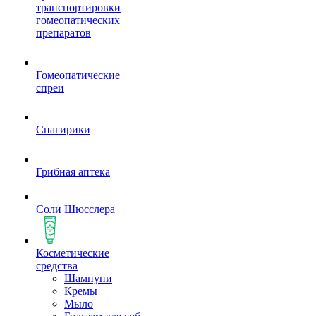
транспортировки
гомеопатических
препаратов
Гомеопатические
спреи
Спагирики
Грибная аптека
Соли Шюсслера
Косметические
средства
Шампуни
Кремы
Мыло