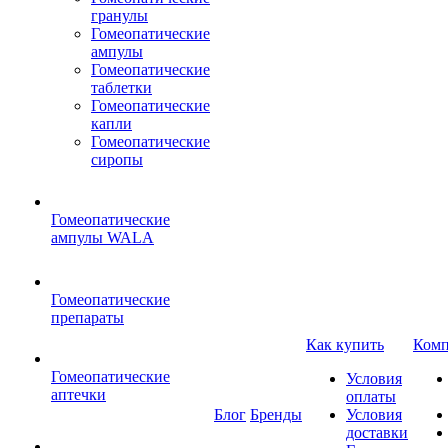
гранулы
Гомеопатические
ампулы
Гомеопатические
таблетки
Гомеопатические
капли
Гомеопатические
сиропы
Гомеопатические
ампулы WALA
Гомеопатические
препараты
Как купить
Комп
Гомеопатические
Условия
аптечки
оплаты
Блог
Бренды
Условия
доставки