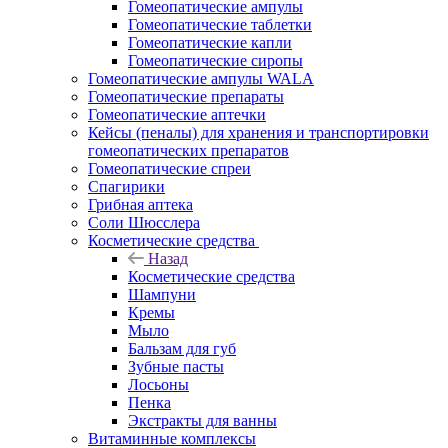
Гомеопатические ампулы
Гомеопатические таблетки
Гомеопатические капли
Гомеопатические сиропы
Гомеопатические ампулы WALA
Гомеопатические препараты
Гомеопатические аптечки
Кейсы (пеналы) для хранения и транспортировки
гомеопатических препаратов
Гомеопатические спреи
Спагирики
Грибная аптека
Соли Шюсслера
Косметические средства
Назад
Косметические средства
Шампуни
Кремы
Мыло
Бальзам для губ
Зубные пасты
Лосьоны
Пенка
Экстракты для ванны
Витаминные комплексы