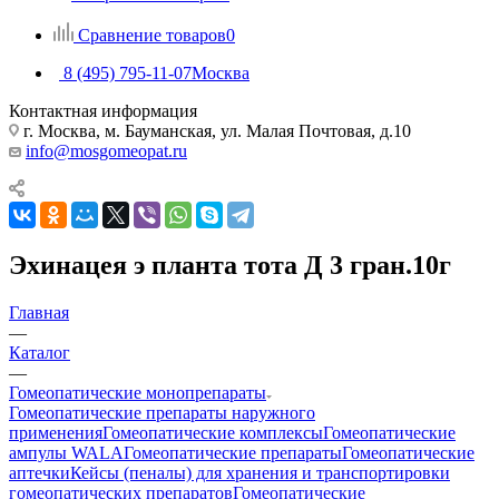
Сравнение товаров
0
8 (495) 795-11-07
Москва
Контактная информация
г. Москва, м. Бауманская, ул. Малая Почтовая, д.10
info@mosgomeopat.ru
Эхинацея э планта тота Д 3 гран.10г
Главная
—
Каталог
—
Гомеопатические монопрепараты
Гомеопатические препараты наружного
применения
Гомеопатические комплексы
Гомеопатические
ампулы WALA
Гомеопатические препараты
Гомеопатические
аптечки
Кейсы (пеналы) для хранения и транспортировки
гомеопатических препаратов
Гомеопатические