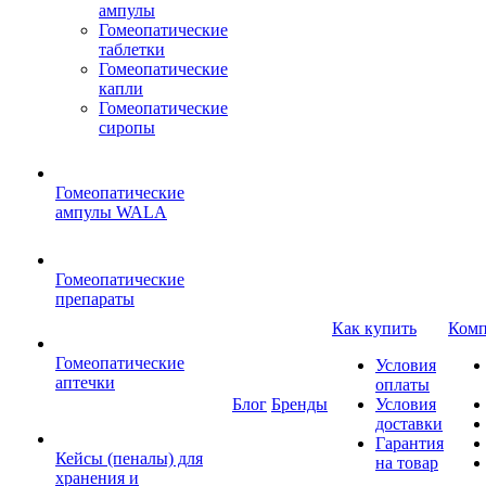
ампулы
Гомеопатические
таблетки
Гомеопатические
капли
Гомеопатические
сиропы
Гомеопатические
ампулы WALA
Гомеопатические
препараты
Как купить
Комп
Гомеопатические
Условия
аптечки
оплаты
Блог
Бренды
Условия
доставки
Гарантия
Кейсы (пеналы) для
на товар
хранения и