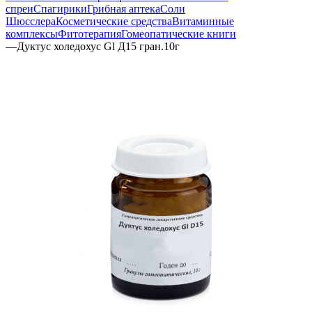
спреи
Спагирики
Грибная аптека
Соли
Шюсслера
Косметические средства
Витаминные
комплексы
Фитотерапия
Гомеопатические книги
—
Дуктус холедохус Gl Д15 гран.10г