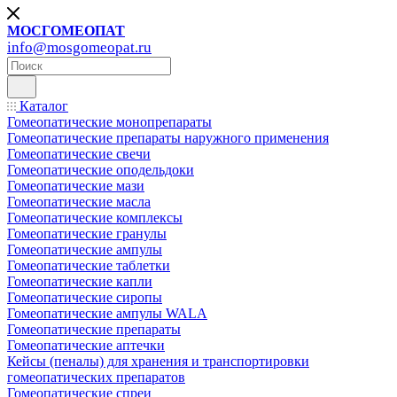
МОСГОМЕОПАТ
info@mosgomeopat.ru
Каталог
Гомеопатические монопрепараты
Гомеопатические препараты наружного применения
Гомеопатические свечи
Гомеопатические оподельдоки
Гомеопатические мази
Гомеопатические масла
Гомеопатические комплексы
Гомеопатические гранулы
Гомеопатические ампулы
Гомеопатические таблетки
Гомеопатические капли
Гомеопатические сиропы
Гомеопатические ампулы WALA
Гомеопатические препараты
Гомеопатические аптечки
Кейсы (пеналы) для хранения и транспортировки
гомеопатических препаратов
Гомеопатические спреи