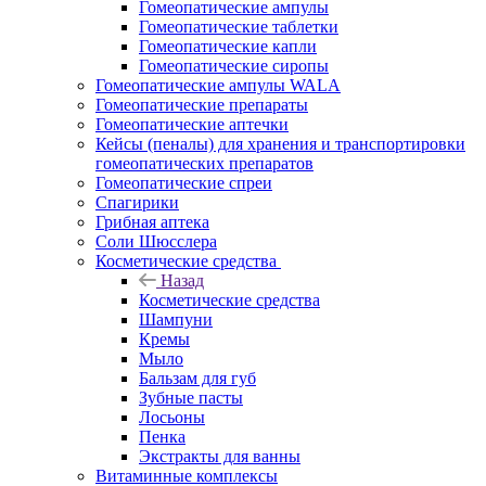
Гомеопатические ампулы
Гомеопатические таблетки
Гомеопатические капли
Гомеопатические сиропы
Гомеопатические ампулы WALA
Гомеопатические препараты
Гомеопатические аптечки
Кейсы (пеналы) для хранения и транспортировки
гомеопатических препаратов
Гомеопатические спреи
Спагирики
Грибная аптека
Соли Шюсслера
Косметические средства
Назад
Косметические средства
Шампуни
Кремы
Мыло
Бальзам для губ
Зубные пасты
Лосьоны
Пенка
Экстракты для ванны
Витаминные комплексы