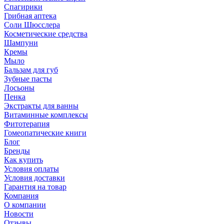
Спагирики
Грибная аптека
Соли Шюсслера
Косметические средства
Шампуни
Кремы
Мыло
Бальзам для губ
Зубные пасты
Лосьоны
Пенка
Экстракты для ванны
Витаминные комплексы
Фитотерапия
Гомеопатические книги
Блог
Бренды
Как купить
Условия оплаты
Условия доставки
Гарантия на товар
Компания
О компании
Новости
Отзывы