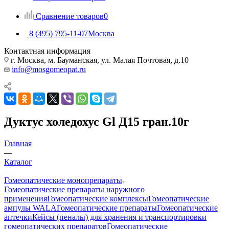
Сравнение товаров
0
8 (495) 795-11-07
Москва
Контактная информация
г. Москва, м. Бауманская, ул. Малая Почтовая, д.10
info@mosgomeopat.ru
Дуктус холедохус Gl Д15 гран.10г
Главная
—
Каталог
—
Гомеопатические монопрепараты
Гомеопатические препараты наружного
применения
Гомеопатические комплексы
Гомеопатические
ампулы WALA
Гомеопатические препараты
Гомеопатические
аптечки
Кейсы (пеналы) для хранения и транспортировки
гомеопатических препаратов
Гомеопатические