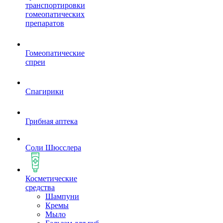
транспортировки
гомеопатических
препаратов
Гомеопатические
спреи
Спагирики
Грибная аптека
Соли Шюсслера
Косметические
средства
Шампуни
Кремы
Мыло