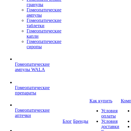
гранулы
Гомеопатические
ампулы
Гомеопатические
таблетки
Гомеопатические
капли
Гомеопатические
сиропы
Гомеопатические
ампулы WALA
Гомеопатические
препараты
Как купить
Комп
Гомеопатические
Условия
аптечки
оплаты
Блог
Бренды
Условия
доставки