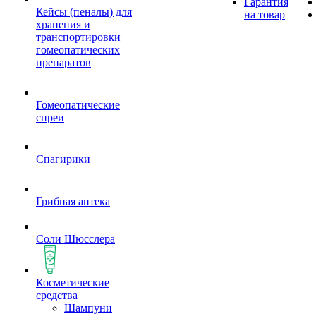
Гарантия
Кейсы (пеналы) для
на товар
хранения и
транспортировки
гомеопатических
препаратов
Гомеопатические
спреи
Спагирики
Грибная аптека
Соли Шюсслера
Косметические
средства
Шампуни