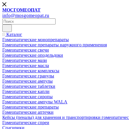
МОСГОМЕОПАТ
info@mosgomeopat.ru
Каталог
Гомеопатические монопрепараты
Гомеопатические препараты наружного применения
Гомеопатические свечи
Гомеопатические оподельдоки
Гомеопатические мази
Гомеопатические масла
Гомеопатические комплексы
Гомеопатические гранулы
Гомеопатические ампулы
Гомеопатические таблетки
Гомеопатические капли
Гомеопатические сиропы
Гомеопатические ампулы WALA
Гомеопатические препараты
Гомеопатические аптечки
Кейсы (пеналы) для хранения и транспортировки гомеопатичес
Гомеопатические спреи
Спагирики