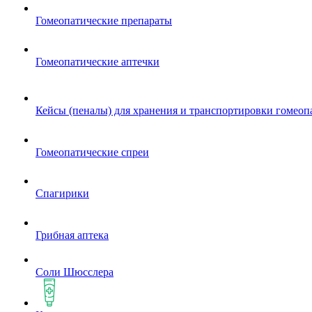
Гомеопатические препараты
Гомеопатические аптечки
Кейсы (пеналы) для хранения и транспортировки гомеоп
Гомеопатические спреи
Спагирики
Грибная аптека
Соли Шюсслера