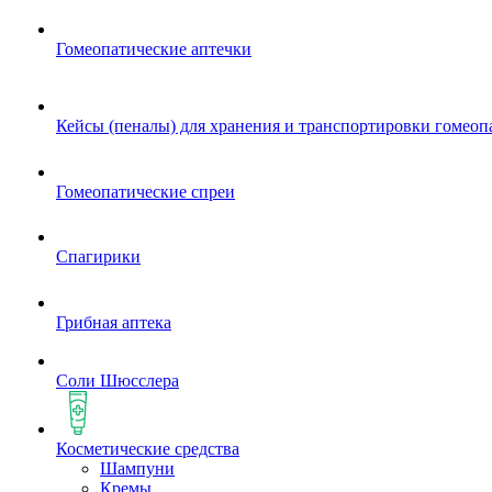
Гомеопатические аптечки
Кейсы (пеналы) для хранения и транспортировки гомеоп
Гомеопатические спреи
Спагирики
Грибная аптека
Соли Шюсслера
Косметические средства
Шампуни
Кремы