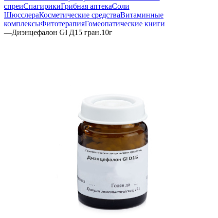
спреи
Спагирики
Грибная аптека
Соли
Шюсслера
Косметические средства
Витаминные
комплексы
Фитотерапия
Гомеопатические книги
—
Диэнцефалон Gl Д15 гран.10г