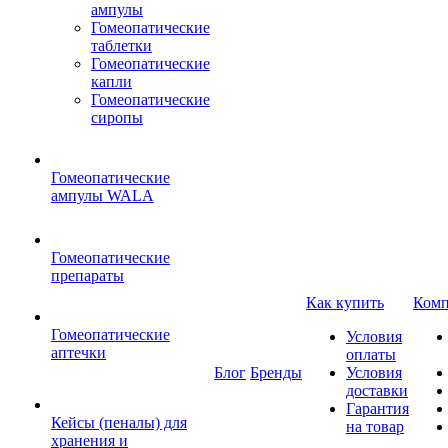
ампулы
Гомеопатические
таблетки
Гомеопатические
капли
Гомеопатические
сиропы
Гомеопатические
ампулы WALA
Гомеопатические
препараты
Как купить
Комп
Гомеопатические
Условия
аптечки
оплаты
Блог
Бренды
Условия
доставки
Гарантия
Кейсы (пеналы) для
на товар
хранения и