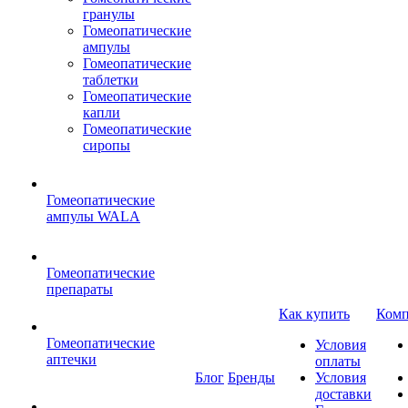
гранулы
Гомеопатические
ампулы
Гомеопатические
таблетки
Гомеопатические
капли
Гомеопатические
сиропы
Гомеопатические
ампулы WALA
Гомеопатические
препараты
Как купить
Комп
Гомеопатические
Условия
аптечки
оплаты
Блог
Бренды
Условия
доставки