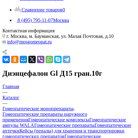
Сравнение товаров
0
8 (495) 795-11-07
Москва
Контактная информация
г. Москва, м. Бауманская, ул. Малая Почтовая, д.10
info@mosgomeopat.ru
Диэнцефалон Gl Д15 гран.10г
Главная
—
Каталог
—
Гомеопатические монопрепараты
Гомеопатические препараты наружного
применения
Гомеопатические комплексы
Гомеопатические
ампулы WALA
Гомеопатические препараты
Гомеопатические
аптечки
Кейсы (пеналы) для хранения и транспортировки
гомеопатических препаратов
Гомеопатические