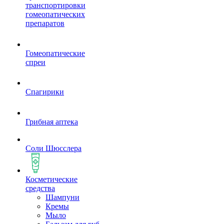
транспортировки
гомеопатических
препаратов
Гомеопатические
спреи
Спагирики
Грибная аптека
Соли Шюсслера
Косметические
средства
Шампуни
Кремы
Мыло