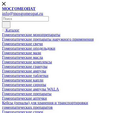
МОСГОМЕОПАТ
info@mosgomeopat.ru
Каталог
Гомеопатические монопрепараты
Гомеопатические препараты наружного применения
Гомеопатические свечи
Гомеопатические оподельдоки
Гомеопатические мази
Гомеопатические масла
Гомеопатические комплексы
Гомеопатические гранулы
Гомеопатические ампулы
Гомеопатические таблетки
Гомеопатические капли
Гомеопатические сиропы
Гомеопатические ампулы WALA
Гомеопатические препараты
Гомеопатические аптечки
Кейсы (пеналы) для хранения и транспортировки
гомеопатических препаратов
Гомеопатические спреи