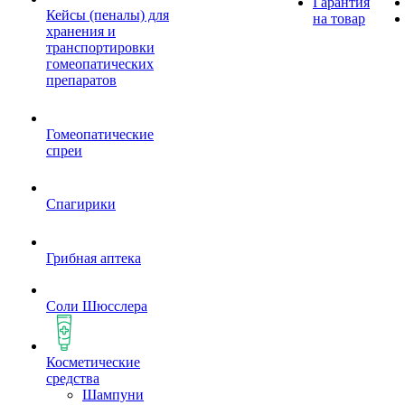
Гарантия
Кейсы (пеналы) для
на товар
хранения и
транспортировки
гомеопатических
препаратов
Гомеопатические
спреи
Спагирики
Грибная аптека
Соли Шюсслера
Косметические
средства
Шампуни