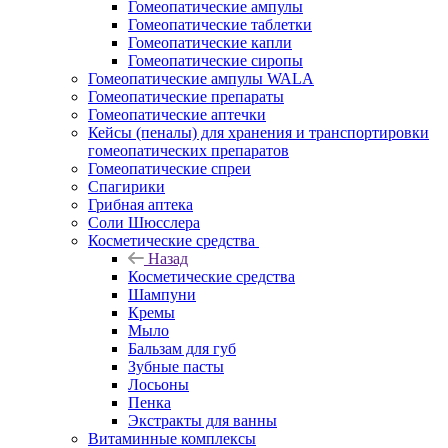
Гомеопатические ампулы
Гомеопатические таблетки
Гомеопатические капли
Гомеопатические сиропы
Гомеопатические ампулы WALA
Гомеопатические препараты
Гомеопатические аптечки
Кейсы (пеналы) для хранения и транспортировки
гомеопатических препаратов
Гомеопатические спреи
Спагирики
Грибная аптека
Соли Шюсслера
Косметические средства
Назад
Косметические средства
Шампуни
Кремы
Мыло
Бальзам для губ
Зубные пасты
Лосьоны
Пенка
Экстракты для ванны
Витаминные комплексы