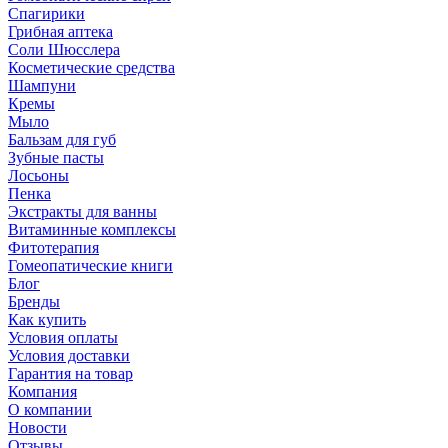
Спагирики
Грибная аптека
Соли Шюсслера
Косметические средства
Шампуни
Кремы
Мыло
Бальзам для губ
Зубные пасты
Лосьоны
Пенка
Экстракты для ванны
Витаминные комплексы
Фитотерапия
Гомеопатические книги
Блог
Бренды
Как купить
Условия оплаты
Условия доставки
Гарантия на товар
Компания
О компании
Новости
Отзывы