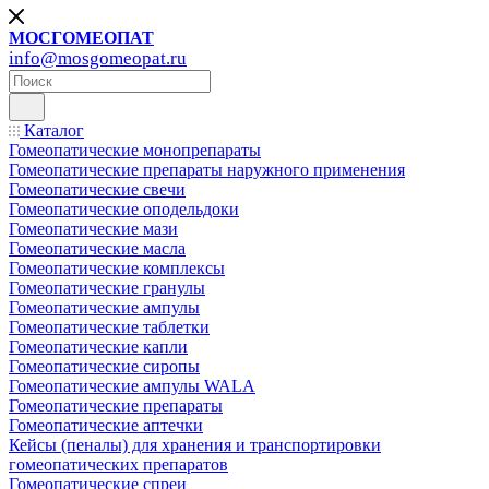
МОСГОМЕОПАТ
info@mosgomeopat.ru
Каталог
Гомеопатические монопрепараты
Гомеопатические препараты наружного применения
Гомеопатические свечи
Гомеопатические оподельдоки
Гомеопатические мази
Гомеопатические масла
Гомеопатические комплексы
Гомеопатические гранулы
Гомеопатические ампулы
Гомеопатические таблетки
Гомеопатические капли
Гомеопатические сиропы
Гомеопатические ампулы WALA
Гомеопатические препараты
Гомеопатические аптечки
Кейсы (пеналы) для хранения и транспортировки
гомеопатических препаратов
Гомеопатические спреи