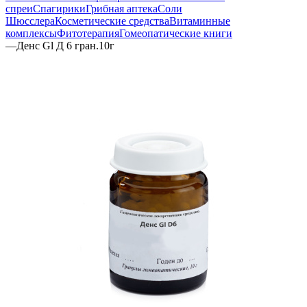
спреи
Спагирики
Грибная аптека
Соли
Шюсслера
Косметические средства
Витаминные
комплексы
Фитотерапия
Гомеопатические книги
—
Денс Gl Д 6 гран.10г