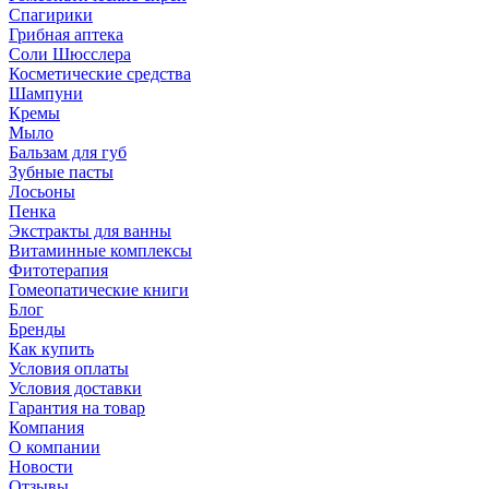
Спагирики
Грибная аптека
Соли Шюсслера
Косметические средства
Шампуни
Кремы
Мыло
Бальзам для губ
Зубные пасты
Лосьоны
Пенка
Экстракты для ванны
Витаминные комплексы
Фитотерапия
Гомеопатические книги
Блог
Бренды
Как купить
Условия оплаты
Условия доставки
Гарантия на товар
Компания
О компании
Новости
Отзывы