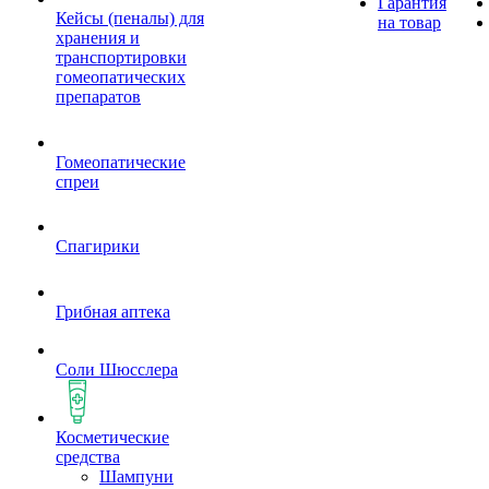
Гарантия
Кейсы (пеналы) для
на товар
хранения и
транспортировки
гомеопатических
препаратов
Гомеопатические
спреи
Спагирики
Грибная аптека
Соли Шюсслера
Косметические
средства
Шампуни