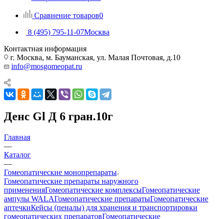
Сравнение товаров
0
8 (495) 795-11-07
Москва
Контактная информация
г. Москва, м. Бауманская, ул. Малая Почтовая, д.10
info@mosgomeopat.ru
Денс Gl Д 6 гран.10г
Главная
—
Каталог
—
Гомеопатические монопрепараты
Гомеопатические препараты наружного
применения
Гомеопатические комплексы
Гомеопатические
ампулы WALA
Гомеопатические препараты
Гомеопатические
аптечки
Кейсы (пеналы) для хранения и транспортировки
гомеопатических препаратов
Гомеопатические