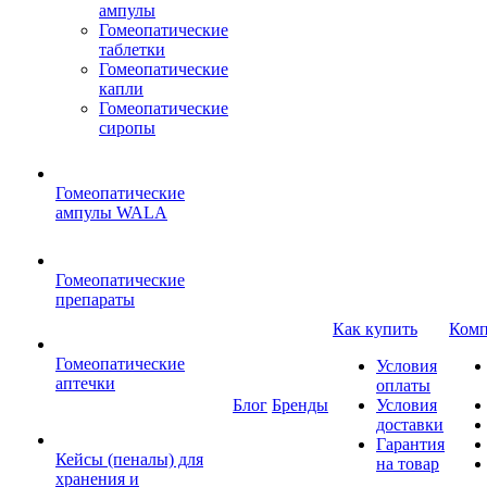
ампулы
Гомеопатические
таблетки
Гомеопатические
капли
Гомеопатические
сиропы
Гомеопатические
ампулы WALA
Гомеопатические
препараты
Как купить
Комп
Гомеопатические
Условия
аптечки
оплаты
Блог
Бренды
Условия
доставки
Гарантия
Кейсы (пеналы) для
на товар
хранения и