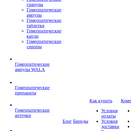
гранулы
Гомеопатические
ампулы
Гомеопатические
таблетки
Гомеопатические
капли
Гомеопатические
сиропы
Гомеопатические
ампулы WALA
Гомеопатические
препараты
Как купить
Комп
Гомеопатические
Условия
аптечки
оплаты
Блог
Бренды
Условия
доставки