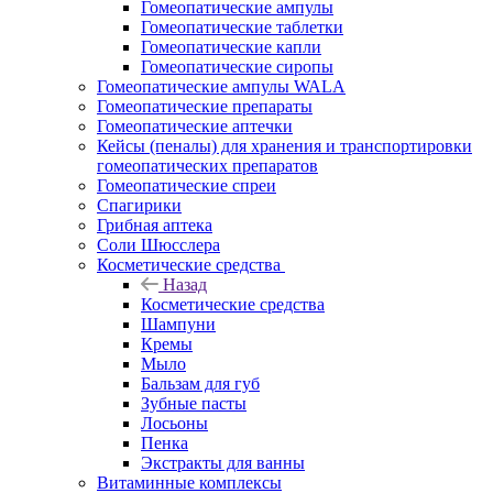
Гомеопатические ампулы
Гомеопатические таблетки
Гомеопатические капли
Гомеопатические сиропы
Гомеопатические ампулы WALA
Гомеопатические препараты
Гомеопатические аптечки
Кейсы (пеналы) для хранения и транспортировки
гомеопатических препаратов
Гомеопатические спреи
Спагирики
Грибная аптека
Соли Шюсслера
Косметические средства
Назад
Косметические средства
Шампуни
Кремы
Мыло
Бальзам для губ
Зубные пасты
Лосьоны
Пенка
Экстракты для ванны
Витаминные комплексы