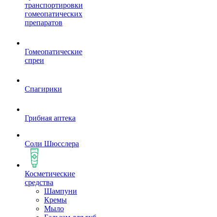
транспортировки
гомеопатических
препаратов
Гомеопатические
спреи
Спагирики
Грибная аптека
Соли Шюсслера
Косметические
средства
Шампуни
Кремы
Мыло