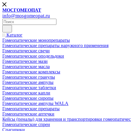
МОСГОМЕОПАТ
info@mosgomeopat.ru
Каталог
Гомеопатические монопрепараты
Гомеопатические препараты наружного применения
Гомеопатические свечи
Гомеопатические оподельдоки
Гомеопатические мази
Гомеопатические масла
Гомеопатические комплексы
Гомеопатические гранулы
Гомеопатические ампулы
Гомеопатические таблетки
Гомеопатические капли
Гомеопатические сиропы
Гомеопатические ампулы WALA
Гомеопатические препараты
Гомеопатические аптечки
Кейсы (пеналы) для хранения и транспортировки гомеопатичес
Гомеопатические спреи
Спагирики