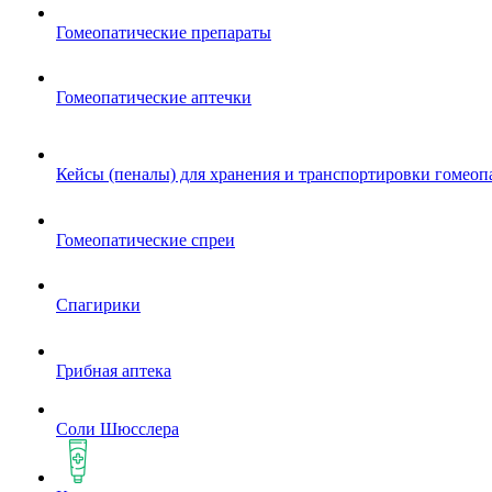
Гомеопатические препараты
Гомеопатические аптечки
Кейсы (пеналы) для хранения и транспортировки гомеоп
Гомеопатические спреи
Спагирики
Грибная аптека
Соли Шюсслера