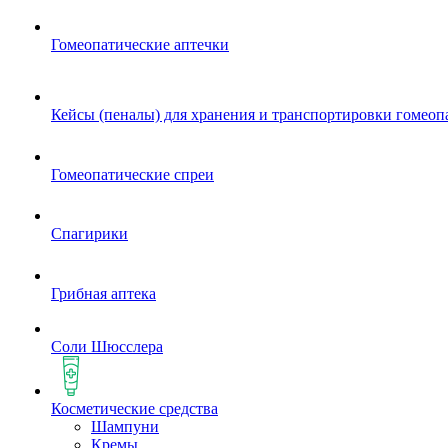
Гомеопатические аптечки
Кейсы (пеналы) для хранения и транспортировки гомеоп
Гомеопатические спреи
Спагирики
Грибная аптека
Соли Шюсслера
Косметические средства
Шампуни
Кремы