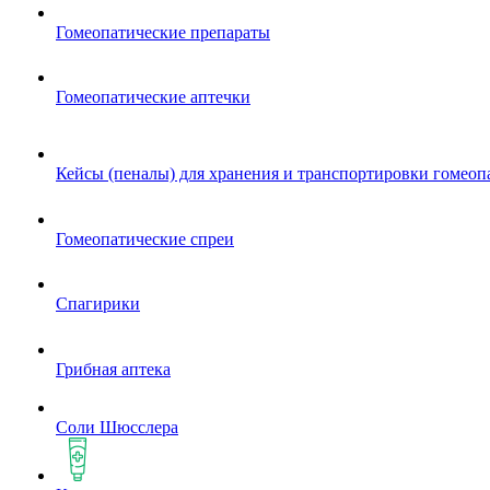
Гомеопатические препараты
Гомеопатические аптечки
Кейсы (пеналы) для хранения и транспортировки гомеоп
Гомеопатические спреи
Спагирики
Грибная аптека
Соли Шюсслера