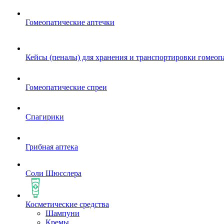
Гомеопатические аптечки
Кейсы (пеналы) для хранения и транспортировки гомеоп
Гомеопатические спреи
Спагирики
Грибная аптека
Соли Шюсслера
Косметические средства
Шампуни
Кремы