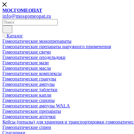
МОСГОМЕОПАТ
info@mosgomeopat.ru
Каталог
Гомеопатические монопрепараты
Гомеопатические препараты наружного применения
Гомеопатические свечи
Гомеопатические оподельдоки
Гомеопатические мази
Гомеопатические масла
Гомеопатические комплексы
Гомеопатические гранулы
Гомеопатические ампулы
Гомеопатические таблетки
Гомеопатические капли
Гомеопатические сиропы
Гомеопатические ампулы WALA
Гомеопатические препараты
Гомеопатические аптечки
Кейсы (пеналы) для хранения и транспортировки гомеопатичес
Гомеопатические спреи
Спагирики