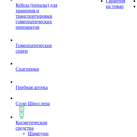
Гарантия
Кейсы (пеналы) для
на товар
хранения и
транспортировки
гомеопатических
препаратов
Гомеопатические
спреи
Спагирики
Грибная аптека
Соли Шюсслера
Косметические
средства
Шампуни