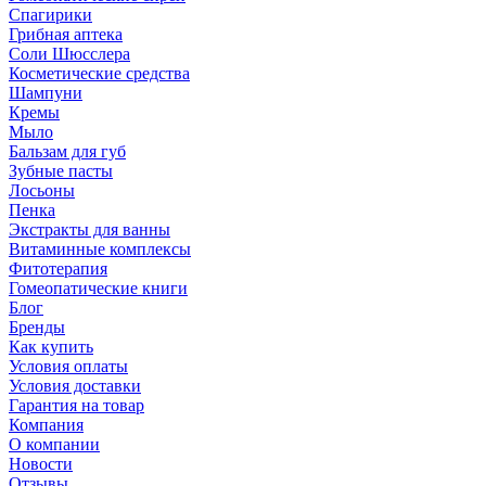
Спагирики
Грибная аптека
Соли Шюсслера
Косметические средства
Шампуни
Кремы
Мыло
Бальзам для губ
Зубные пасты
Лосьоны
Пенка
Экстракты для ванны
Витаминные комплексы
Фитотерапия
Гомеопатические книги
Блог
Бренды
Как купить
Условия оплаты
Условия доставки
Гарантия на товар
Компания
О компании
Новости
Отзывы