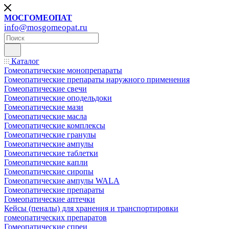
МОСГОМЕОПАТ
info@mosgomeopat.ru
Каталог
Гомеопатические монопрепараты
Гомеопатические препараты наружного применения
Гомеопатические свечи
Гомеопатические оподельдоки
Гомеопатические мази
Гомеопатические масла
Гомеопатические комплексы
Гомеопатические гранулы
Гомеопатические ампулы
Гомеопатические таблетки
Гомеопатические капли
Гомеопатические сиропы
Гомеопатические ампулы WALA
Гомеопатические препараты
Гомеопатические аптечки
Кейсы (пеналы) для хранения и транспортировки
гомеопатических препаратов
Гомеопатические спреи