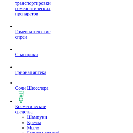
транспортировки
гомеопатических
препаратов
Гомеопатические
спреи
Спагирики
Грибная аптека
Соли Шюсслера
Косметические
средства
Шампуни
Кремы
Мыло