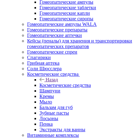
Гомеопатические ампулы
Гомеопатические таблетки
Гомеопатические капли
Гомеопатические сиропы
Гомеопатические ампулы WALA
Гомеопатические препараты
Гомеопатические аптечки
Кейсы (пеналы) для хранения и транспортировки
гомеопатических препаратов
Гомеопатические спреи
Спагирики
Грибная аптека
Соли Шюсслера
Косметические средства
Назад
Косметические средства
Шампуни
Кремы
Мыло
Бальзам для губ
Зубные пасты
Лосьоны
Пенка
Экстракты для ванны
Витаминные комплексы