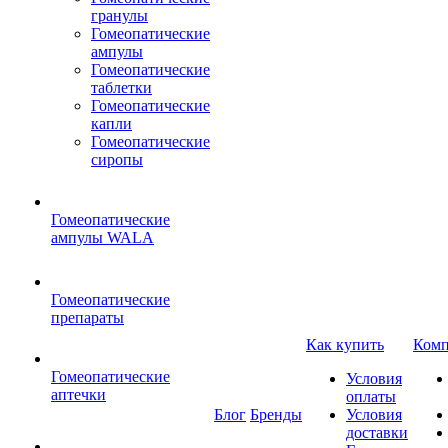
гранулы
Гомеопатические
ампулы
Гомеопатические
таблетки
Гомеопатические
капли
Гомеопатические
сиропы
Гомеопатические
ампулы WALA
Гомеопатические
препараты
Как купить
Комп
Гомеопатические
Условия
аптечки
оплаты
Блог
Бренды
Условия
доставки