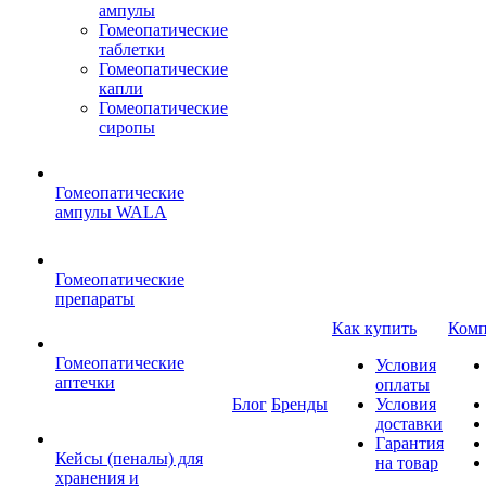
ампулы
Гомеопатические
таблетки
Гомеопатические
капли
Гомеопатические
сиропы
Гомеопатические
ампулы WALA
Гомеопатические
препараты
Как купить
Комп
Гомеопатические
Условия
аптечки
оплаты
Блог
Бренды
Условия
доставки
Гарантия
Кейсы (пеналы) для
на товар
хранения и