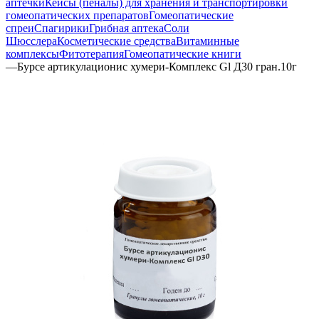
аптечки
Кейсы (пеналы) для хранения и транспортировки
гомеопатических препаратов
Гомеопатические
спреи
Спагирики
Грибная аптека
Соли
Шюсслера
Косметические средства
Витаминные
комплексы
Фитотерапия
Гомеопатические книги
—
Бурсе артикулационис хумери-Комплекс Gl Д30 гран.10г