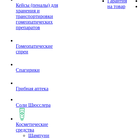
Гарантия
Кейсы (пеналы) для
на товар
хранения и
транспортировки
гомеопатических
препаратов
Гомеопатические
спреи
Спагирики
Грибная аптека
Соли Шюсслера
Косметические
средства
Шампуни