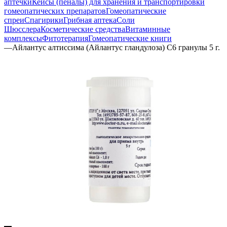
аптечки
Кейсы (пеналы) для хранения и транспортировки
гомеопатических препаратов
Гомеопатические
спреи
Спагирики
Грибная аптека
Соли
Шюсслера
Косметические средства
Витаминные
комплексы
Фитотерапия
Гомеопатические книги
—
Айлантус алтиссима (Айлантус гландулоза) С6 гранулы 5 г.