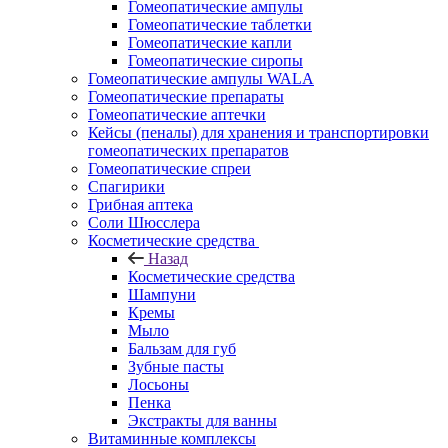
Гомеопатические ампулы
Гомеопатические таблетки
Гомеопатические капли
Гомеопатические сиропы
Гомеопатические ампулы WALA
Гомеопатические препараты
Гомеопатические аптечки
Кейсы (пеналы) для хранения и транспортировки
гомеопатических препаратов
Гомеопатические спреи
Спагирики
Грибная аптека
Соли Шюсслера
Косметические средства
Назад
Косметические средства
Шампуни
Кремы
Мыло
Бальзам для губ
Зубные пасты
Лосьоны
Пенка
Экстракты для ванны
Витаминные комплексы