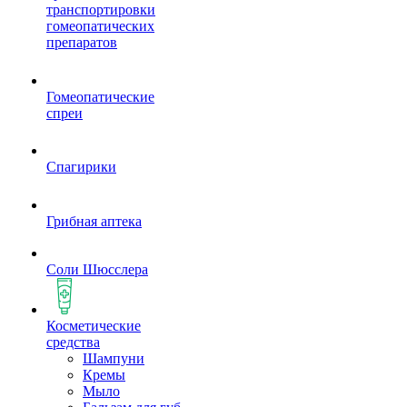
транспортировки
гомеопатических
препаратов
Гомеопатические
спреи
Спагирики
Грибная аптека
Соли Шюсслера
Косметические
средства
Шампуни
Кремы
Мыло