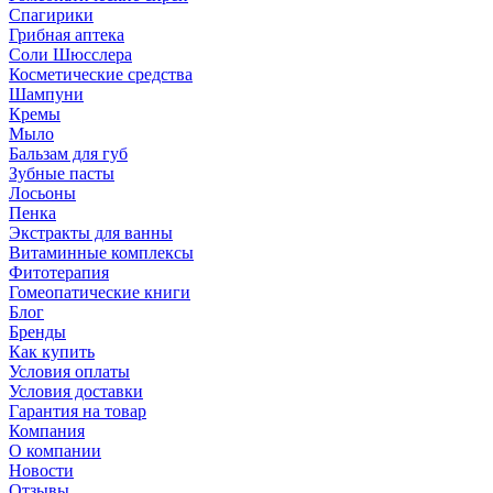
Спагирики
Грибная аптека
Соли Шюсслера
Косметические средства
Шампуни
Кремы
Мыло
Бальзам для губ
Зубные пасты
Лосьоны
Пенка
Экстракты для ванны
Витаминные комплексы
Фитотерапия
Гомеопатические книги
Блог
Бренды
Как купить
Условия оплаты
Условия доставки
Гарантия на товар
Компания
О компании
Новости
Отзывы