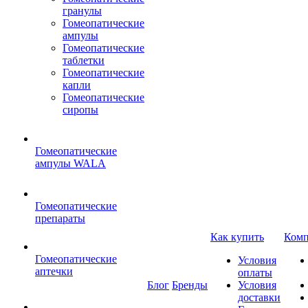
гранулы
Гомеопатические
ампулы
Гомеопатические
таблетки
Гомеопатические
капли
Гомеопатические
сиропы
Гомеопатические
ампулы WALA
Гомеопатические
препараты
Как купить
Комп
Гомеопатические
Условия
аптечки
оплаты
Блог
Бренды
Условия
доставки