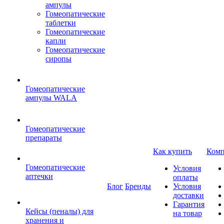
ампулы
Гомеопатические
таблетки
Гомеопатические
капли
Гомеопатические
сиропы
Гомеопатические
ампулы WALA
Гомеопатические
препараты
Как купить
Комп
Гомеопатические
Условия
аптечки
оплаты
Блог
Бренды
Условия
доставки
Гарантия
Кейсы (пеналы) для
на товар
хранения и