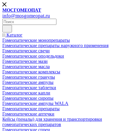
МОСГОМЕОПАТ
info@mosgomeopat.ru
Каталог
Гомеопатические монопрепараты
Гомеопатические препараты наружного применения
Гомеопатические свечи
Гомеопатические оподельдоки
Гомеопатические мази
Гомеопатические масла
Гомеопатические комплексы
Гомеопатические гранулы
Гомеопатические ампулы
Гомеопатические таблетки
Гомеопатические капли
Гомеопатические сиропы
Гомеопатические ампулы WALA
Гомеопатические препараты
Гомеопатические аптечки
Кейсы (пеналы) для хранения и транспортировки
гомеопатических препаратов
Гомеопатические спреи